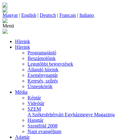
Magyar
|
English
|
Deutsch
|
Francais
|
Italiano
Menü
Híreink
Híreink
Programajánló
Beszámolóink
Legutóbbi bejegyzések
Állandó híreink
Eseménynaptár
Keresés, szűrés
Ünnepkörök
Média
Képtár
Videótár
SZEM
A Székesfehérvári Egyházmegye Magazinja
Hangtár
Szentföld 2008
Napi evangélium
Adattár