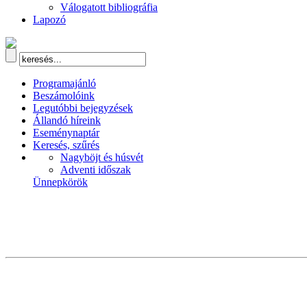
Válogatott bibliográfia
Lapozó
Programajánló
Beszámolóink
Legutóbbi bejegyzések
Állandó híreink
Eseménynaptár
Keresés, szűrés
Nagyböjt és húsvét
Adventi időszak
Ünnepkörök