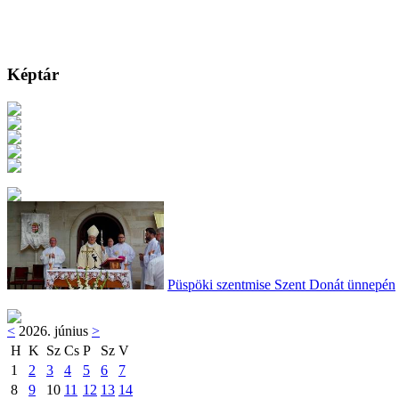
Képtár
Püspöki szentmise Szent Donát ünnepén
<
2026. június
>
H
K
Sz
Cs
P
Sz
V
1
2
3
4
5
6
7
8
9
10
11
12
13
14