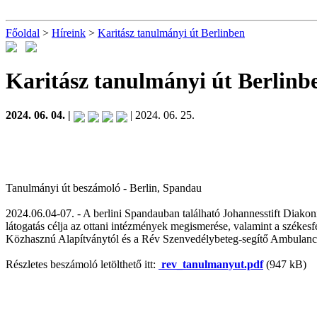
Főoldal
>
Híreink
>
Karitász tanulmányi út Berlinben
Karitász tanulmányi út Berlinb
2024. 06. 04. |
| 2024. 06. 25.
Tanulmányi út beszámoló - Berlin, Spandau
2024.06.04-07. - A berlini Spandauban található Johannesstift Diakoni
látogatás célja az ottani intézmények megismerése, valamint a székes
Közhasznú Alapítványtól és a Rév Szenvedélybeteg-segítő Ambulanciát
Részletes beszámoló letölthető itt:
rev_tanulmanyut.pdf
(947 kB)