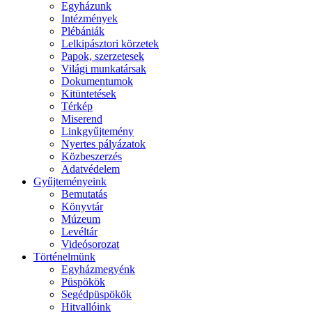
Egyházunk
Intézmények
Plébániák
Lelkipásztori körzetek
Papok, szerzetesek
Világi munkatársak
Dokumentumok
Kitüntetések
Térkép
Miserend
Linkgyűjtemény
Nyertes pályázatok
Közbeszerzés
Adatvédelem
Gyűjteményeink
Bemutatás
Könyvtár
Múzeum
Levéltár
Videósorozat
Történelmünk
Egyházmegyénk
Püspökök
Segédpüspökök
Hitvallóink