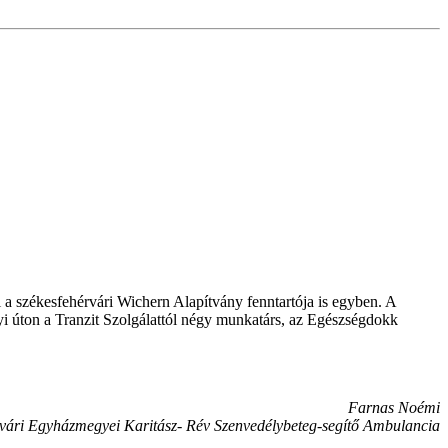
i a székesfehérvári Wichern Alapítvány fenntartója is egyben. A
nyi úton a Tranzit Szolgálattól négy munkatárs, az Egészségdokk
Farnas Noémi
rvári Egyházmegyei Karitász- Rév Szenvedélybeteg-segítő Ambulancia