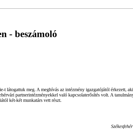
en
- beszámoló
e-t látogattuk meg. A meghívás az intézmény igazgatójától érkezett, ak
fehérvári partnerintézményekkel való kapcsolaterősítés volt. A tanulmá
ól két-két munkatárs vett részt.
Székesfehé