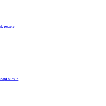
ak részére
-napi búcsún