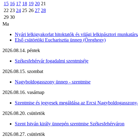
15
16
17
18
19
20
21
22
23
24
25
26
27
28
29
30
Ma
Nyári lelkigyakorlat hitoktatók és világi lelkipásztori munkatárs
Első csütörtöki Eucharisztia ünnep (Öreghegy)
2026.08.14. péntek
Székesfehérvár fogadalmi szentmiséje
2026.08.15. szombat
Nagyboldogasszony ünnep - szentmise
2026.08.16. vasárnap
Szentmise és jegyesek megáldása az Ercsi Nagyboldogasszony
2026.08.20. csütörtök
Szent István király ünnepén szentmise Székesfehérváron
2026.08.27. csütörtök