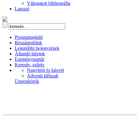
Válogatott bibliográfia
Lapozó
Programajánló
Beszámolóink
Legutóbbi bejegyzések
Állandó híreink
Eseménynaptár
Keresés, szűrés
Nagyböjt és húsvét
Adventi időszak
Ünnepkörök