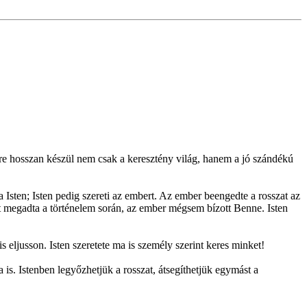
e hosszan készül nem csak a keresztény világ, hanem a jó szándékú
Isten; Isten pedig szereti az embert. Az ember beengedte a rosszat az
it megadta a történelem során, az ember mégsem bízott Benne. Isten
.
ljusson. Isten szeretete ma is személy szerint keres minket!
a is. Istenben legyőzhetjük a rosszat, átsegíthetjük egymást a