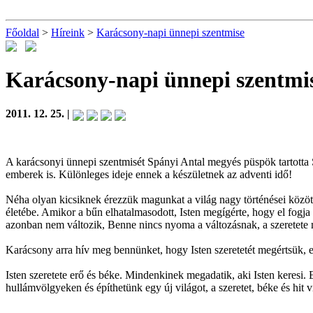
Főoldal
>
Híreink
>
Karácsony-napi ünnepi szentmise
Karácsony-napi ünnepi szentmi
2011. 12. 25. |
A karácsonyi ünnepi szentmisét Spányi Antal megyés püspök tartott
emberek is. Különleges ideje ennek a készületnek az adventi idő!
Néha olyan kicsiknek érezzük magunkat a világ nagy történései között,
életébe. Amikor a bűn elhatalmasodott, Isten megígérte, hogy el fogj
azonban nem változik, Benne nincs nyoma a változásnak, a szeretete me
Karácsony arra hív meg bennünket, hogy Isten szeretetét megértsük, e
Isten szeretete erő és béke. Mindenkinek megadatik, aki Isten keresi. E
hullámvölgyeken és építhetünk egy új világot, a szeretet, béke és hit 