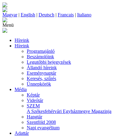
Magyar
|
English
|
Deutsch
|
Francais
|
Italiano
Menü
Híreink
Híreink
Programajánló
Beszámolóink
Legutóbbi bejegyzések
Állandó híreink
Eseménynaptár
Keresés, szűrés
Ünnepkörök
Média
Képtár
Videótár
SZEM
A Székesfehérvári Egyházmegye Magazinja
Hangtár
Szentföld 2008
Napi evangélium
Adattár