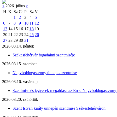
<
2026. július
>
H
K
Sz
Cs
P
Sz
V
1
2
3
4
5
6
7
8
9
10
11
12
13
14
15
16
17
18
19
20
21
22
23
24
25
26
27
28
29
30
31
2026.08.14. péntek
Székesfehérvár fogadalmi szentmiséje
2026.08.15. szombat
Nagyboldogasszony ünnep - szentmise
2026.08.16. vasárnap
Szentmise és jegyesek megáldása az Ercsi Nagyboldogasszony
2026.08.20. csütörtök
Szent István király ünnepén szentmise Székesfehérváron