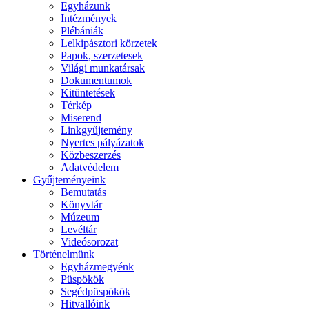
Egyházunk
Intézmények
Plébániák
Lelkipásztori körzetek
Papok, szerzetesek
Világi munkatársak
Dokumentumok
Kitüntetések
Térkép
Miserend
Linkgyűjtemény
Nyertes pályázatok
Közbeszerzés
Adatvédelem
Gyűjteményeink
Bemutatás
Könyvtár
Múzeum
Levéltár
Videósorozat
Történelmünk
Egyházmegyénk
Püspökök
Segédpüspökök
Hitvallóink