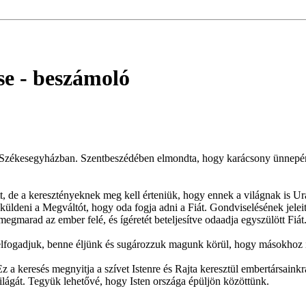
se
- beszámoló
a Székesegyházban. Szentbeszédében elmondta, hogy karácsony ünnepér
 de a keresztényeknek meg kell érteniük, hogy ennek a világnak is Ura 
a küldeni a Megváltót, hogy oda fogja adni a Fiát. Gondviselésének jele
gmarad az ember felé, és ígéretét beteljesítve odaadja egyszülött Fiát
lfogadjuk, benne éljünk és sugározzuk magunk körül, hogy másokhoz is e
z a keresés megnyitja a szívet Istenre és Rajta keresztül embertársainkr
világát. Tegyük lehetővé, hogy Isten országa épüljön közöttünk.