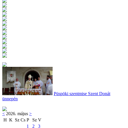
Püspöki szentmise Szent Donát
ünnepén
<
2026. május
>
H
K
Sz
Cs
P
Sz
V
1
2
3