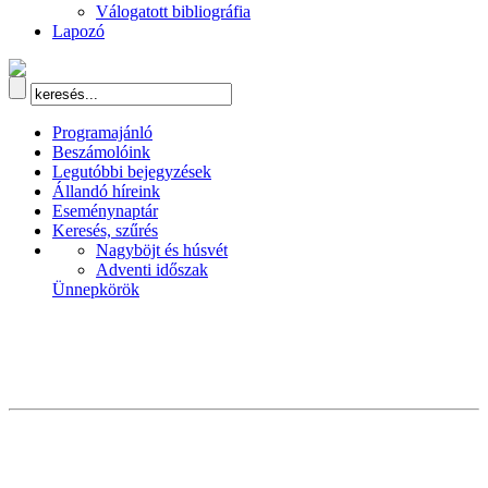
Válogatott bibliográfia
Lapozó
Programajánló
Beszámolóink
Legutóbbi bejegyzések
Állandó híreink
Eseménynaptár
Keresés, szűrés
Nagyböjt és húsvét
Adventi időszak
Ünnepkörök