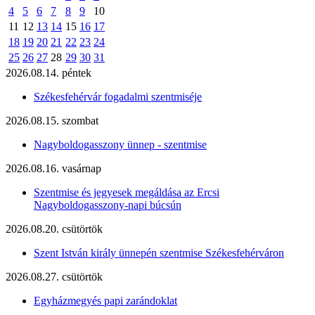
4
5
6
7
8
9
10
11
12
13
14
15
16
17
18
19
20
21
22
23
24
25
26
27
28
29
30
31
2026.08.14. péntek
Székesfehérvár fogadalmi szentmiséje
2026.08.15. szombat
Nagyboldogasszony ünnep - szentmise
2026.08.16. vasárnap
Szentmise és jegyesek megáldása az Ercsi
Nagyboldogasszony-napi búcsún
2026.08.20. csütörtök
Szent István király ünnepén szentmise Székesfehérváron
2026.08.27. csütörtök
Egyházmegyés papi zarándoklat