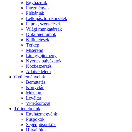
Egyházunk
Intézmények
Plébániák
Lelkipásztori körzetek
Papok, szerzetesek
Világi munkatársak
Dokumentumok
Kitüntetések
Térkép
Miserend
Linkgyűjtemény
Nyertes pályázatok
Közbeszerzés
Adatvédelem
Gyűjteményeink
Bemutatás
Könyvtár
Múzeum
Levéltár
Videósorozat
Történelmünk
Egyházmegyénk
Püspökök
Segédpüspökök
Hitvallóink