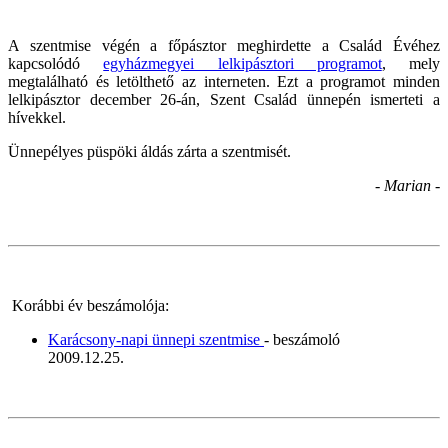
A
szentmise végén a főpásztor meghirdette a Család Évéhez
kapcsolódó
egyházmegyei lelkipásztori programot
, mely
megtalálható és letölthető az interneten. Ezt a programot minden
lelkipásztor december 26-án, Szent Család ünnepén ismerteti a
hívekkel.
Ünnepélyes püspöki áldás zárta a szentmisét.
- Marian -
Korábbi év beszámolója:
Karácsony-napi ünnepi szentmise
- beszámoló
2009.12.25.