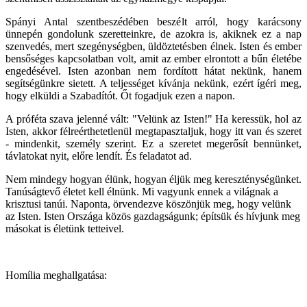
Spányi Antal szentbeszédében beszélt arról, hogy karácsony
ünnepén gondolunk szeretteinkre, de azokra is, akiknek ez a nap
szenvedés, mert szegénységben, üldöztetésben élnek. Isten és ember
bensőséges kapcsolatban volt, amit az ember elrontott a bűn életébe
engedésével. Isten azonban nem fordított hátat nekünk, hanem
segítségünkre sietett. A teljességet kívánja nekünk, ezért ígéri meg,
hogy elküldi a Szabadítót. Őt fogadjuk ezen a napon.
A próféta szava jelenné vált: "Velünk az Isten!" Ha keressük, hol az
Isten, akkor félreérthetetlenül megtapasztaljuk, hogy itt van és szeret
- mindenkit, személy szerint. Ez a szeretet megerősít bennünket,
távlatokat nyit, előre lendít. És feladatot ad.
Nem mindegy hogyan élünk, hogyan éljük meg kereszténységünket.
Tanúságtevő életet kell élnünk. Mi vagyunk ennek a világnak a
krisztusi tanúi. Naponta, örvendezve köszönjük meg, hogy velünk
az Isten. Isten Országa közös gazdagságunk; építsük és hívjunk meg
másokat is életünk tetteivel.
H
omília meghallgatása: