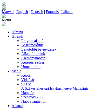
Magyar
|
English
|
Deutsch
|
Francais
|
Italiano
Menü
Híreink
Híreink
Programajánló
Beszámolóink
Legutóbbi bejegyzések
Állandó híreink
Eseménynaptár
Keresés, szűrés
Ünnepkörök
Média
Képtár
Videótár
SZEM
A Székesfehérvári Egyházmegye Magazinja
Hangtár
Szentföld 2008
Napi evangélium
Adattár