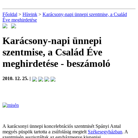
Főoldal
>
Híreink
>
Karácsony-napi ünnepi szentmise, a Család
Éve meghirdetése
Karácsony-napi ünnepi
szentmise, a Család Éve
meghirdetése
- beszámoló
2010. 12. 25. |
A
karácsonyi ünnepi koncelebrációs szentmisét Spányi Antal
megyés püspök tartotta a zsúfolásig megtelt
Székesegyházban
. A
szentmisén asszisztáltak az egyházmegye kispapjai.