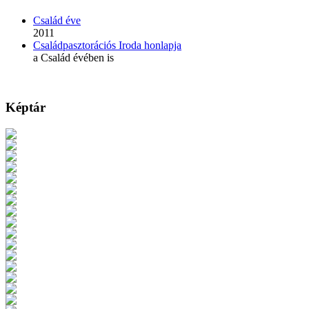
Család éve
2011
Családpasztorációs Iroda honlapja
a Család évében is
Képtár