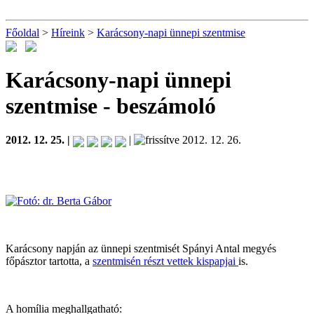
Főoldal
>
Híreink
>
Karácsony-napi ünnepi szentmise
Karácsony-napi ünnepi
szentmise
- beszámoló
2012. 12. 25. |
|
2012. 12. 26.
Karácsony napján az ünnepi szentmisét Spányi Antal megyés
főpásztor tartotta, a
szentmisén részt vettek kispapjai
is.
A homília meghallgatható: