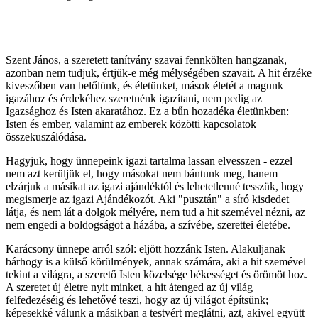
Szent János, a szeretett tanítvány szavai fennkölten hangzanak,
azonban nem tudjuk, értjük-e még mélységében szavait. A hit érzéke
kiveszőben van belőlünk, és életünket, mások életét a magunk
igazához és érdekéhez szeretnénk igazítani, nem pedig az
Igazsághoz és Isten akaratához. Ez a bűn hozadéka életünkben:
Isten és ember, valamint az emberek közötti kapcsolatok
összekuszálódása.
Hagyjuk, hogy ünnepeink igazi tartalma lassan elvesszen - ezzel
nem azt kerüljük el, hogy másokat nem bántunk meg, hanem
elzárjuk a másikat az igazi ajándéktól és lehetetlenné tesszük, hogy
megismerje az igazi Ajándékozót. Aki "pusztán" a síró kisdedet
látja, és nem lát a dolgok mélyére, nem tud a hit szemével nézni, az
nem engedi a boldogságot a házába, a szívébe, szerettei életébe.
Karácsony ünnepe arról szól: eljött hozzánk Isten. Alakuljanak
bárhogy is a külső körülmények, annak számára, aki a hit szemével
tekint a világra, a szerető Isten közelsége békességet és örömöt hoz.
A szeretet új életre nyit minket, a hit átenged az új világ
felfedezéséig és lehetővé teszi, hogy az új világot építsünk;
képesekké válunk a másikban a testvért meglátni, azt, akivel együtt