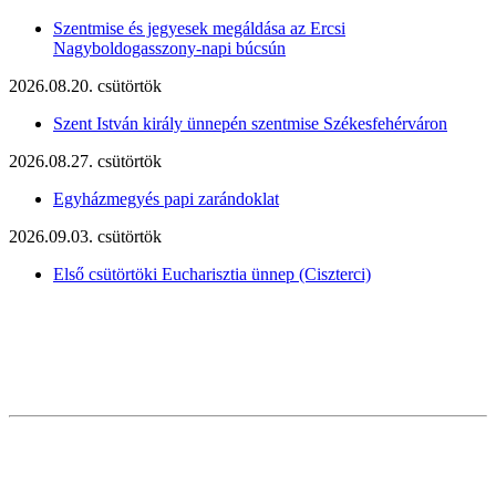
Szentmise és jegyesek megáldása az Ercsi
Nagyboldogasszony-napi búcsún
2026.08.20. csütörtök
Szent István király ünnepén szentmise Székesfehérváron
2026.08.27. csütörtök
Egyházmegyés papi zarándoklat
2026.09.03. csütörtök
Első csütörtöki Eucharisztia ünnep (Ciszterci)