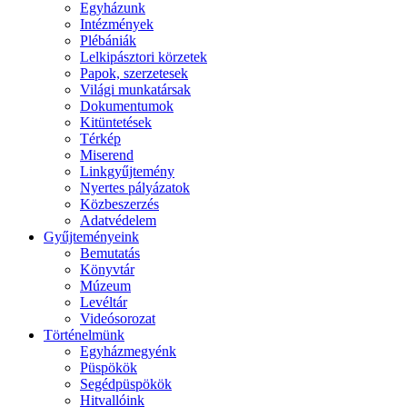
Egyházunk
Intézmények
Plébániák
Lelkipásztori körzetek
Papok, szerzetesek
Világi munkatársak
Dokumentumok
Kitüntetések
Térkép
Miserend
Linkgyűjtemény
Nyertes pályázatok
Közbeszerzés
Adatvédelem
Gyűjteményeink
Bemutatás
Könyvtár
Múzeum
Levéltár
Videósorozat
Történelmünk
Egyházmegyénk
Püspökök
Segédpüspökök
Hitvallóink