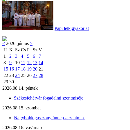
Papi lelkigyakorlat
<
2026. június
>
H
K
Sz
Cs
P
Sz
V
1
2
3
4
5
6
7
8
9
10
11
12
13
14
15
16
17
18
19
20
21
22
23
24
25
26
27
28
29
30
2026.08.14. péntek
Székesfehérvár fogadalmi szentmiséje
2026.08.15. szombat
Nagyboldogasszony ünnep - szentmise
2026.08.16. vasárnap