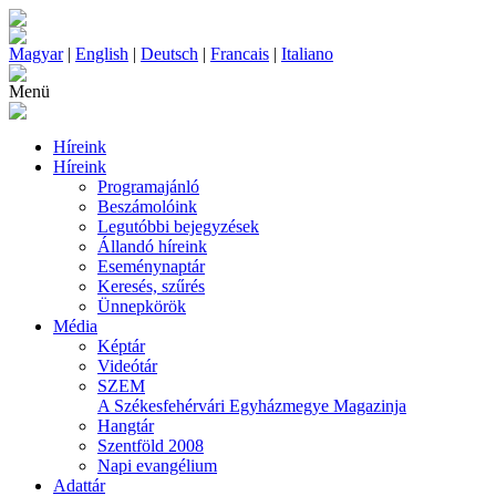
Magyar
|
English
|
Deutsch
|
Francais
|
Italiano
Menü
Híreink
Híreink
Programajánló
Beszámolóink
Legutóbbi bejegyzések
Állandó híreink
Eseménynaptár
Keresés, szűrés
Ünnepkörök
Média
Képtár
Videótár
SZEM
A Székesfehérvári Egyházmegye Magazinja
Hangtár
Szentföld 2008
Napi evangélium
Adattár