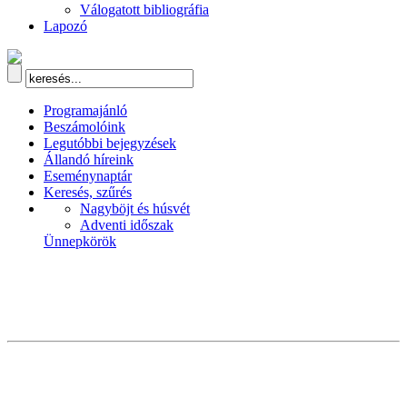
Válogatott bibliográfia
Lapozó
Programajánló
Beszámolóink
Legutóbbi bejegyzések
Állandó híreink
Eseménynaptár
Keresés, szűrés
Nagyböjt és húsvét
Adventi időszak
Ünnepkörök