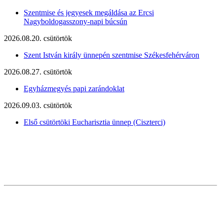
Szentmise és jegyesek megáldása az Ercsi
Nagyboldogasszony-napi búcsún
2026.08.20. csütörtök
Szent István király ünnepén szentmise Székesfehérváron
2026.08.27. csütörtök
Egyházmegyés papi zarándoklat
2026.09.03. csütörtök
Első csütörtöki Eucharisztia ünnep (Ciszterci)