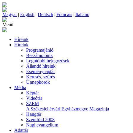
Magyar
|
English
|
Deutsch
|
Francais
|
Italiano
Menü
Híreink
Híreink
Programajánló
Beszámolóink
Legutóbbi bejegyzések
Állandó híreink
Eseménynaptár
Keresés, szűrés
Ünnepkörök
Média
Képtár
Videótár
SZEM
A Székesfehérvári Egyházmegye Magazinja
Hangtár
Szentföld 2008
Napi evangélium
Adattár