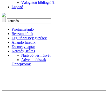
Válogatott bibliográfia
Lapozó
Programajánló
Beszámolóink
Legutóbbi bejegyzések
Állandó híreink
Eseménynaptár
Keresés, szűrés
Nagyböjt és húsvét
Adventi időszak
Ünnepkörök