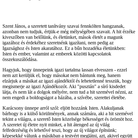
Szent János, a szeretett tanítvány szavai fennkölten hangzanak,
azonban nem tudjuk, értjük-e még mélységében szavait. A hit érzéke
kiveszőben van belőlünk, és életünket, mások életét a magunk
igazához és érdekéhez szeretnénk igazítani, nem pedig az
Igazsághoz és Isten akaratához. Ez a bűn hozadéka életünkben:
Isten és ember, valamint az emberek közötti kapcsolatok
összekuszálódása.
Hagyjuk, hogy ünnepeink igazi tartalma lassan elvesszen - ezzel
nem azt kerüljük el, hogy másokat nem bántunk meg, hanem
elzárjuk a másikat az igazi ajándéktól és lehetetlenné tesszük, hogy
megismerje az igazi Ajándékozót. Aki "pusztán" a síró kisdedet
látja, és nem lát a dolgok mélyére, nem tud a hit szemével nézni, az
nem engedi a boldogságot a házába, a szívébe, szerettei életébe.
Karácsony ünnepe arról szól: eljött hozzánk Isten. Alakuljanak
bárhogy is a külső körülmények, annak számára, aki a hit szemével
tekint a világra, a szerető Isten közelsége békességet és örömöt hoz.
A szeretet új életre nyit minket, a hit átenged az új világ
felfedezéséig és lehetővé teszi, hogy az új világot építsünk;
képesekké válunk a másikban a testvért meglátni, azt, akivel együtt