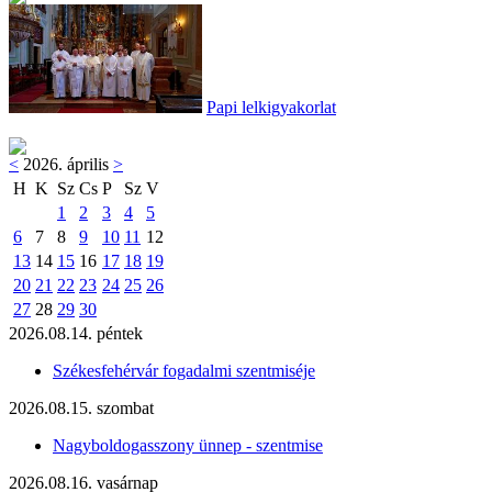
Papi lelkigyakorlat
<
2026. április
>
H
K
Sz
Cs
P
Sz
V
1
2
3
4
5
6
7
8
9
10
11
12
13
14
15
16
17
18
19
20
21
22
23
24
25
26
27
28
29
30
2026.08.14. péntek
Székesfehérvár fogadalmi szentmiséje
2026.08.15. szombat
Nagyboldogasszony ünnep - szentmise
2026.08.16. vasárnap