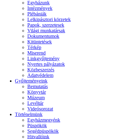
Egyházunk
Intézmények
Plébániák
Lelkipásztori körzetek
Papok, szerzetesek
Világi munkatársak
Dokumentumok
Kitüntetések
Térkép
Miserend
Linkgyűjtemény
Nyertes pályázatok
Közbeszerzés
Adatvédelem
Gyűjteményeink
Bemutatás
Könyvtár
Múzeum
Levéltár
Videósorozat
Történelmünk
Egyházmegyénk
Püspökök
Segédpüspökök
Hitvallóink