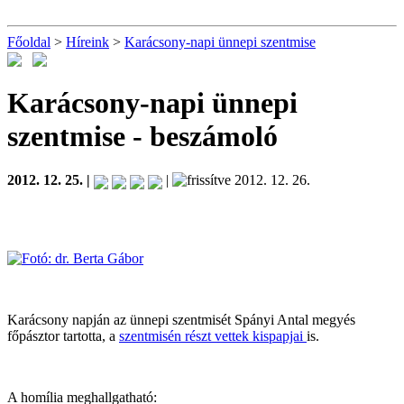
Főoldal
>
Híreink
>
Karácsony-napi ünnepi szentmise
Karácsony-napi ünnepi
szentmise
- beszámoló
2012. 12. 25. |
|
2012. 12. 26.
Karácsony napján az ünnepi szentmisét Spányi Antal megyés
főpásztor tartotta, a
szentmisén részt vettek kispapjai
is.
A homília meghallgatható: