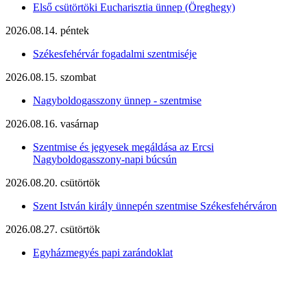
Első csütörtöki Eucharisztia ünnep (Öreghegy)
2026.08.14. péntek
Székesfehérvár fogadalmi szentmiséje
2026.08.15. szombat
Nagyboldogasszony ünnep - szentmise
2026.08.16. vasárnap
Szentmise és jegyesek megáldása az Ercsi
Nagyboldogasszony-napi búcsún
2026.08.20. csütörtök
Szent István király ünnepén szentmise Székesfehérváron
2026.08.27. csütörtök
Egyházmegyés papi zarándoklat