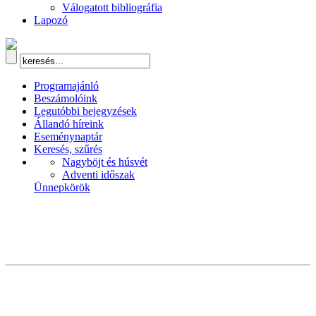
Válogatott bibliográfia
Lapozó
Programajánló
Beszámolóink
Legutóbbi bejegyzések
Állandó híreink
Eseménynaptár
Keresés, szűrés
Nagyböjt és húsvét
Adventi időszak
Ünnepkörök