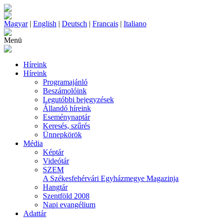
Magyar
|
English
|
Deutsch
|
Francais
|
Italiano
Menü
Híreink
Híreink
Programajánló
Beszámolóink
Legutóbbi bejegyzések
Állandó híreink
Eseménynaptár
Keresés, szűrés
Ünnepkörök
Média
Képtár
Videótár
SZEM
A Székesfehérvári Egyházmegye Magazinja
Hangtár
Szentföld 2008
Napi evangélium
Adattár