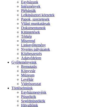
Egyházunk
Intézmények
Plébániák
Lelkipásztori körzetek
Papok, szerzetesek
Világi munkatársak
Dokumentumok
Kitüntetések
Térkép
Miserend
Linkgyűjtemény
Nyertes pályázatok
Közbeszerzés
Adatvédelem
Gyűjteményeink
Bemutatás
Könyvtár
Múzeum
Levéltár
Videósorozat
Történelmünk
Egyházmegyénk
Püspökök
Segédpüspökök
Hitvallóink