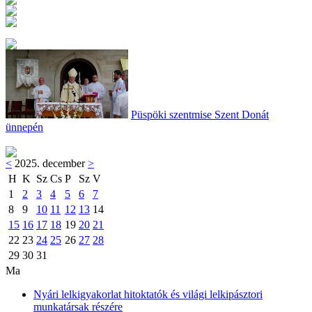
Püspöki szentmise Szent Donát
ünnepén
<
2025. december
>
H
K
Sz
Cs
P
Sz
V
1
2
3
4
5
6
7
8
9
10
11
12
13
14
15
16
17
18
19
20
21
22
23
24
25
26
27
28
29
30
31
Ma
Nyári lelkigyakorlat hitoktatók és világi lelkipásztori
munkatársak részére