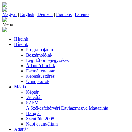
Magyar
|
English
|
Deutsch
|
Francais
|
Italiano
Menü
Híreink
Híreink
Programajánló
Beszámolóink
Legutóbbi bejegyzések
Állandó híreink
Eseménynaptár
Keresés, szűrés
Ünnepkörök
Média
Képtár
Videótár
SZEM
A Székesfehérvári Egyházmegye Magazinja
Hangtár
Szentföld 2008
Napi evangélium
Adattár