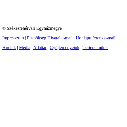
© Székesfehérvári Egyházmegye
Impresszum
|
Püspökség Hivatal e-mail
|
Honlapreferens e-mail
Híreink
|
Média
|
Adattár
|
Gyűjteményeink
|
Történelmünk