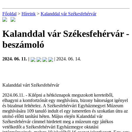
Főoldal
>
Híreink
>
Kalanddal vár Székesfehérvár
Kalanddal vár Székesfehérvár
-
beszámoló
2024. 06. 11. |
| 2024. 06. 14.
Kalanddal várt Székesfehérvár
2024.06.11. - Kilépni a hétköznapok megszokott kereteiből,
elhagyni a komfortzónát egy meghívásra, bizony bátorságot igényel
és bizalmat feltételez. A Székesfehérvári Egyházmegyei Múzeum
meghívására 109 tanuló indult el egy ismeretlen és szokatlan útra az
utolsó előtti tanítási héten. Május elején Kalanddal vár
Székesfehérvár címmel hirdetett meg a múzeum egy játékos
vetélkedőt a Székesfehérvári Egyházmegye oktatási