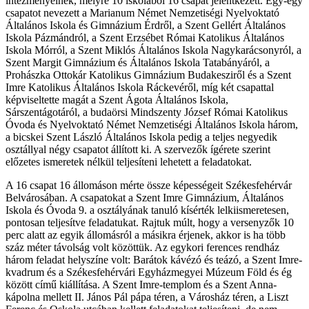
intézményeinek, melyre 10 iskolából 16 csapat jelentkezett. Egy-egy
csapatot nevezett a Marianum Német Nemzetiségi Nyelvoktató
Általános Iskola és Gimnázium Érdről, a Szent Gellért Általános
Iskola Pázmándról, a Szent Erzsébet Római Katolikus Általános
Iskola Mórról, a Szent Miklós Általános Iskola Nagykarácsonyról, a
Szent Margit Gimnázium és Általános Iskola Tatabányáról, a
Prohászka Ottokár Katolikus Gimnázium Budakesziről és a Szent
Imre Katolikus Általános Iskola Ráckevéről, míg két csapattal
képviseltette magát a Szent Ágota Általános Iskola,
Sárszentágotáról, a budaörsi Mindszenty József Római Katolikus
Óvoda és Nyelvoktató Német Nemzetiségi Általános Iskola három,
a bicskei Szent László Általános Iskola pedig a teljes negyedik
osztállyal négy csapatot állított ki. A szervezők ígérete szerint
előzetes ismeretek nélkül teljesíteni lehetett a feladatokat.
A 16 csapat 16 állomáson mérte össze képességeit Székesfehérvár
Belvárosában. A csapatokat a Szent Imre Gimnázium, Általános
Iskola és Óvoda 9. a osztályának tanuló kísérték lelkiismeretesen,
pontosan teljesítve feladatukat. Rajtuk múlt, hogy a versenyzők 10
perc alatt az egyik állomásról a másikra érjenek, akkor is ha több
száz méter távolság volt közöttük. Az egykori ferences rendház
három feladat helyszíne volt: Barátok kávézó és teázó, a Szent Imre-
kvadrum és a Székesfehérvári Egyházmegyei Múzeum Föld és ég
között című kiállítása. A Szent Imre-templom és a Szent Anna-
kápolna mellett II. János Pál pápa téren, a Városház téren, a Liszt