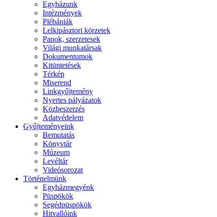
Egyházunk
Intézmények
Plébániák
Lelkipásztori körzetek
Papok, szerzetesek
Világi munkatársak
Dokumentumok
Kitüntetések
Térkép
Miserend
Linkgyűjtemény
Nyertes pályázatok
Közbeszerzés
Adatvédelem
Gyűjteményeink
Bemutatás
Könyvtár
Múzeum
Levéltár
Videósorozat
Történelmünk
Egyházmegyénk
Püspökök
Segédpüspökök
Hitvallóink