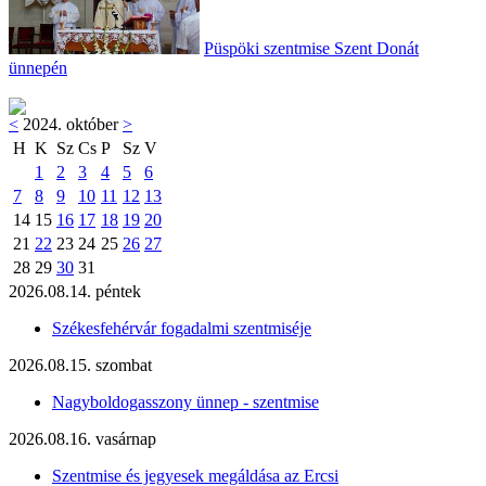
Püspöki szentmise Szent Donát
ünnepén
<
2024. október
>
H
K
Sz
Cs
P
Sz
V
1
2
3
4
5
6
7
8
9
10
11
12
13
14
15
16
17
18
19
20
21
22
23
24
25
26
27
28
29
30
31
2026.08.14. péntek
Székesfehérvár fogadalmi szentmiséje
2026.08.15. szombat
Nagyboldogasszony ünnep - szentmise
2026.08.16. vasárnap
Szentmise és jegyesek megáldása az Ercsi