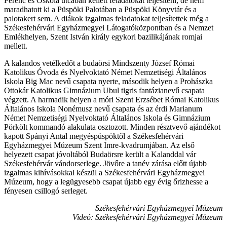
Ferenc és Oskola utcában kellett feladatokat teljesíteni, de nem
maradhatott ki a Püspöki Palotában a Püspöki Könyvtár és a
palotakert sem. A diákok izgalmas feladatokat teljesítettek még a
Székesfehérvári Egyházmegyei Látogatóközpontban és a Nemzet
Emlékhelyen, Szent István király egykori bazilikájának romjai
mellett.
A kalandos vetélkedőt a budaörsi Mindszenty József Római
Katolikus Óvoda és Nyelvoktató Német Nemzetiségi Általános
Iskola Big Mac nevű csapata nyerte, második helyen a Prohászka
Ottokár Katolikus Gimnázium Ubul tigris fantázianevű csapata
végzett. A harmadik helyen a móri Szent Erzsébet Római Katolikus
Általános Iskola Nonémusz nevű csapata és az érdi Marianum
Német Nemzetiségi Nyelvoktató Általános Iskola és Gimnázium
Pörkölt kommandó alakulata osztozott. Minden résztvevő ajándékot
kapott Spányi Antal megyéspüspöktől a Székesfehérvári
Egyházmegyei Múzeum Szent Imre-kvadrumjában. Az első
helyezett csapat jóvoltából Budaörsre került a Kalanddal vár
Székesfehérvár vándorserlege. Jövőre a tanév zárása előtt újabb
izgalmas kihívásokkal készül a Székesfehérvári Egyházmegyei
Múzeum, hogy a legügyesebb csapat újabb egy évig őrizhesse a
fényesen csillogó serleget.
Székesfehérvári Egyházmegyei Múzeum
Videó: Székesfehérvári Egyházmegyei Múzeum