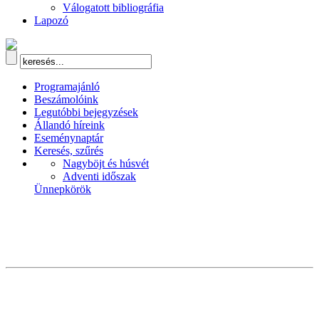
Válogatott bibliográfia
Lapozó
Programajánló
Beszámolóink
Legutóbbi bejegyzések
Állandó híreink
Eseménynaptár
Keresés, szűrés
Nagyböjt és húsvét
Adventi időszak
Ünnepkörök