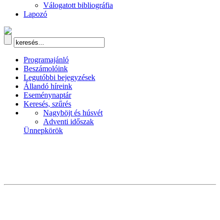
Válogatott bibliográfia
Lapozó
Programajánló
Beszámolóink
Legutóbbi bejegyzések
Állandó híreink
Eseménynaptár
Keresés, szűrés
Nagyböjt és húsvét
Adventi időszak
Ünnepkörök