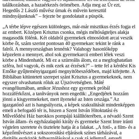
találkozásban, a hazaérkezés örömében. Adja meg az Úr ezt,
Hegedűs 2 László művész úrnak és művein keresztül
mindnyájunknak” – fejezte be gondolatait a püspök.
„A térbe lépve egészen különleges, már-már misztikus érzés fogja el
az embert. Középen Krisztus csonka, mégis méltóságteljes alakja
magasodik fölénk. Két oldalról gyermekek elmosódott arcai veszik
körbe őt, szám szerint pontosan 40 gyermekarc tekint le ránk a
falról. A mennyországban lennénk? Valahogy hasonlóképp
képzelem a mennyet, ahol sok gyermekarcú emberi lélek veszi
körbe a Mindenhatót. Mi ez a szürreális álom, ez a megfoghatatlan
szféra, hol vagyok, és mik ezek az érzések?” – tette fel a kérdést Kis
Emőke gyűjteményigazgató megnyitóbeszédében, majd kifejtette. A
Bibliában kitüntetett szerepet szánt Krisztus a gyermekeknek, nem
egyszer olvashatunk róluk az Újszövetségben. Máté
evangéliumában, amikor Jézushoz egy gyermek próbál
hozzáférkőzni, a tanítványok nem engedik: „Engedjétek hozzám
jönni a kisgyermekeket, mert ilyeneké az Isten országa.” Az
igazgatónő azt is hangsúlyozta, a képek szakralitását mindenképpen
emeli a befogadó tér is, hiszen a Szent István Hitoktatási és
Művelődési Ház barokkos pompájú kiállítóterében, a névadó Szent
István állam- és egyházalapító király és gyermeke Szent Imre iránti
végtelen szeretete és tisztelete hatja át a falakat. „A fotó-, a film- és a
képzőművészet a sokszorosítási eljárások színes tárházával, a
digitális eszközök felhasználásával a csak rá jellemző, egyedi