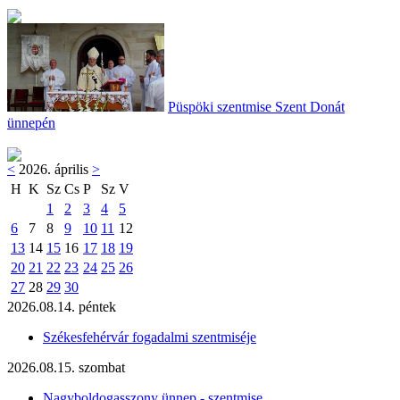
Püspöki szentmise Szent Donát
ünnepén
<
2026. április
>
H
K
Sz
Cs
P
Sz
V
1
2
3
4
5
6
7
8
9
10
11
12
13
14
15
16
17
18
19
20
21
22
23
24
25
26
27
28
29
30
2026.08.14. péntek
Székesfehérvár fogadalmi szentmiséje
2026.08.15. szombat
Nagyboldogasszony ünnep - szentmise