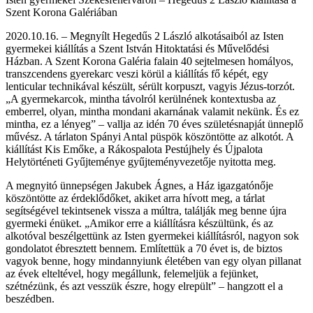
Szent Korona Galériában
2020.10.16. – Megnyílt Hegedűs 2 László alkotásaiból az Isten
gyermekei kiállítás a Szent István Hitoktatási és Művelődési
Házban. A Szent Korona Galéria falain 40 sejtelmesen homályos,
transzcendens gyerekarc veszi körül a kiállítás fő képét, egy
lenticular technikával készült, sérült korpuszt, vagyis Jézus-torzót.
„A gyermekarcok, mintha távolról kerülnének kontextusba az
emberrel, olyan, mintha mondani akarnának valamit nekünk. És ez
mintha, ez a lényeg” – vallja az idén 70 éves születésnapját ünneplő
művész. A tárlaton Spányi Antal püspök köszöntötte az alkotót. A
kiállítást Kis Emőke, a Rákospalota Pestújhely és Újpalota
Helytörténeti Gyűjteménye gyűjteményvezetője nyitotta meg.
A megnyitó ünnepségen Jakubek Ágnes, a Ház igazgatónője
köszöntötte az érdeklődőket, akiket arra hívott meg, a tárlat
segítségével tekintsenek vissza a múltra, találják meg benne újra
gyermeki énüket. „Amikor erre a kiállításra készültünk, és az
alkotóval beszélgettünk az Isten gyermekei kiállításról, nagyon sok
gondolatot ébresztett bennem. Említettük a 70 évet is, de biztos
vagyok benne, hogy mindannyiunk életében van egy olyan pillanat
az évek elteltével, hogy megállunk, felemeljük a fejünket,
szétnézünk, és azt vesszük észre, hogy elrepült” – hangzott el a
beszédben.