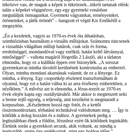
tükrözve van, de maguk a képek is tükröznek...tükröt tartanak elénk:
talán a képeket végignézve, egy-egy gyermeki vonásban
megtaláljuk önmagunkat. Gyermeki vágyainkat, reményeinket,
örömeinket, a játék örömét” – hangzott el végül Kis Emőkétől a
megnyitón.
„Én a kezdetek, vagyis az 1970-es évek óta áthatásban,
szimbiózisban használom a vizuális műfajokat. Számomra nincsenek
a vizualitás világában műfaji határok, csak szín és forma,
eredetiséggel, mondandóval vagy enélkül, hatást keltő látvánnyal,
minőséggel” – vallotta magáról Hegedűs 2 László, aki a tárlaton
elmondta, hogy ez a kiállítás éppen erre bizonyíték. „A sorozat
gyermekarcai mintha távolról kerülnének kontextusba az emberrel.
Olyan, mintha mondani akarnának valamit, de ez a lényege. Ez
mintha, a lényeg. Egy csoportkép részleteit transzformáltam át
olyanná, hogy ezt a hatást váltsa ki az arra érzékeny emberekben, a
nézőkben.” A művész azt is elmondta, a Jézus-torzót az 1970-es
évek elején kapta egy osztálytársától. Már akkor is megtetszett neki
a benne rejlő egység, a teljesség, ami torzóként is megmaradt a
korpuszban. „Készítettem hozzá egy fotót, és a kettőt
összemontíroztam, térhatású technikával valósítottam meg. … Így is
kötődik a dolog hozzám és a mához. A gyermekek pedig a
legtisztábban élnek a földön, Jézushoz ezért ők kötődnek leginkább.
Életünk során a gyerekkori arcunk, akik voltunk, az mindig a
legtisztább, amire úgy emlékszünk, mint egy boldog időre.”