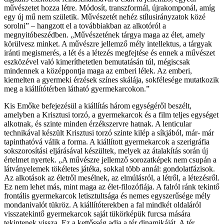
művészetet hozza létre. Módosít, transzformál, újrakomponál, amíg
egy új mű nem születik. Művészetét nehéz stílusirányzatok közé
sorolni” – hangzott el a továbbiakban az alkotóról a
megnyitóbeszédben. „Művészetének tárgya maga az élet, amely
körülvesz minket. A művészre jellemző mély intellektus, a tárgyak
iránti megismerés, a lét és a létezés megfejtése és ennek a művészet
eszközével való kimeríthetetlen bemutatásán túl, mégiscsak
mindennek a középpontja maga az emberi lélek. Az emberi,
kiemelten a gyermeki érzések színes skálája, sokfélesége mutatkozik
meg a kiállítótérben látható gyermekarcokon.”
Kis Emőke befejezésül a kiállítás három egységéről beszélt,
amelyben a Krisztusi torzó, a gyermekarcok és a film teljes egységet
alkotnak, és szinte minden érzékszervre hatnak. A lenticular
technikával készült Krisztusi torzó szinte kilép a síkjából, már- már
tapinthatóvá válik a forma. A kiállított gyermekarcok a szerigráfia
sokszorosítási eljárásával készültek, melyek az átalakítás során új
értelmet nyertek. „A művészre jellemző sorozatképek nem csupán a
látványelemek tökéletes játéka, sokkal több annál: gondolatfázisok.
Az alkotások az életről mesélnek, az elmúlásról, a létről, a létezésről.
Ez nem lehet más, mint maga az élet-filozófiája. A falról ránk tekintő
frontális gyermekarcok letisztultsága és nemes egyszerűsége mély
mondanivalót tükröz. A kiállítóterekben a fal mindkét oldaláról
visszatekintő gyermekarcok saját tükörképük furcsa mására
tekintenek vissza. Ez a kettősség adja a tér dinamikáját. A tér