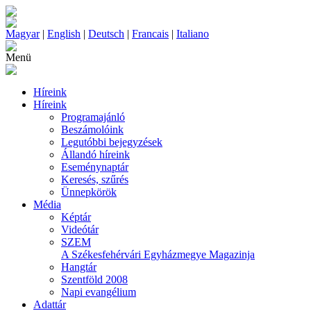
Magyar
|
English
|
Deutsch
|
Francais
|
Italiano
Menü
Híreink
Híreink
Programajánló
Beszámolóink
Legutóbbi bejegyzések
Állandó híreink
Eseménynaptár
Keresés, szűrés
Ünnepkörök
Média
Képtár
Videótár
SZEM
A Székesfehérvári Egyházmegye Magazinja
Hangtár
Szentföld 2008
Napi evangélium
Adattár