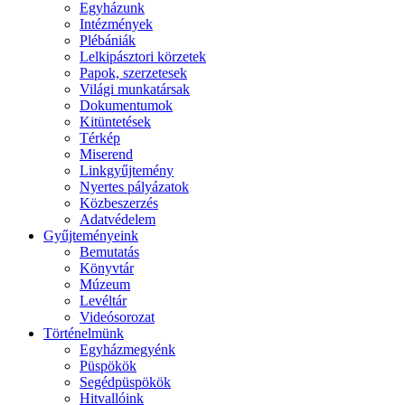
Egyházunk
Intézmények
Plébániák
Lelkipásztori körzetek
Papok, szerzetesek
Világi munkatársak
Dokumentumok
Kitüntetések
Térkép
Miserend
Linkgyűjtemény
Nyertes pályázatok
Közbeszerzés
Adatvédelem
Gyűjteményeink
Bemutatás
Könyvtár
Múzeum
Levéltár
Videósorozat
Történelmünk
Egyházmegyénk
Püspökök
Segédpüspökök
Hitvallóink