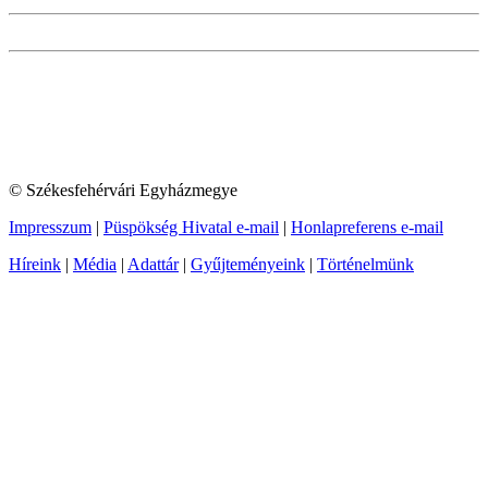
© Székesfehérvári Egyházmegye
Impresszum
|
Püspökség Hivatal e-mail
|
Honlapreferens e-mail
Híreink
|
Média
|
Adattár
|
Gyűjteményeink
|
Történelmünk