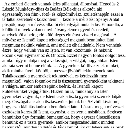
„Az emberi életnek vannak jeles pillanatai, állomásai. Hegedűs 2
László Munkácsy-díjas és Balázs Béla-díjas alkotót, aki
egyszemélyben film-, fotó- és képzőművész, születésnapján ezzel a
tárlattal szeretnénk köszönteni” – kezdte a méltatást Spányi Antal
püspök, majd a művész alkotói életpályáját mutatta be. Elmondta, a
kiállított művek valamennyi látványeleme egyéni és eredeti,
amelyekből a befogadó különleges élményt visz el magával. „A
művész az Istentől kapott tehetséggel megtanít bennünket látni,
megmutat nekünk valamit, ami mellett elhaladnánk. Nem vennénk
észre, hogy velünk van az Isten, itt van közöttünk, és nekünk
közünk van egymáshoz és Őhozzá. Ezzel nagyon fontos dolgot tesz,
amikor úgy mutatja meg a valóságot, a világot, hogy abban Isten
akarata szerint benne élünk. … A gyerekek körülvesznek minket,
akik mintha távoli ködből, a messze jövőből tekintenének ránk.
Találkozzunk a gyermekek tekintetével, és kérdezzük meg
magunktól: vajon fogunk-e mi is tisztaszemű gyermekként tekinteni
a világra, amikor emberségünk beérik, és Istentől kapott
küldetésünket végigjártuk. Hiszen mi is, mindannyian Isten
gyermekei vagyunk, de Istent csak a tiszta gyermeki szemek látják
meg. Országába csak a tisztaszívűek jutnak be. Szívből kívánom,
hogy ez a kiállítás tanítson bennünket látni. Lássuk meg a művészet
eszközein keresztül Istent, egymást, a testvért a másikban. Segítsen
bennünket úgy formálni önmagunkat, hogy egyszer újraszülessen
bennünk ez a tiszta gyermek, amikor megszabadulunk minden
harcunktól, minden vágytól és fájdalomtól. És ott lehessünk az örök