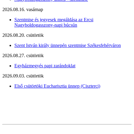
2026.08.16. vasárnap
Szentmise és jegyesek megáldása az Ercsi
Nagyboldogasszony-napi búcsún
2026.08.20. csütörtök
Szent István király ünnepén szentmise Székesfehérváron
2026.08.27. csütörtök
Egyházmegyés papi zarándoklat
2026.09.03. csütörtök
Első csütörtöki Eucharisztia ünnep (Ciszterci)