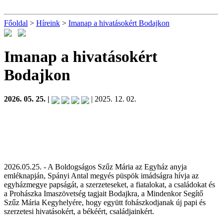
Főoldal
>
Híreink
>
Imanap a hivatásokért Bodajkon
Imanap a hivatásokért
Bodajkon
2026. 05. 25. |
| 2025. 12. 02.
2026.05.25. - A Boldogságos Szűz Mária az Egyház anyja
emléknapján, Spányi Antal megyés püspök imádságra hívja az
egyházmegye papságát, a szerzeteseket, a fiatalokat, a családokat és
a Prohászka Imaszövetség tagjait Bodajkra, a Mindenkor Segítő
Szűz Mária Kegyhelyére, hogy együtt fohászkodjanak új papi és
szerzetesi hivatásokért, a békéért, családjainkért.