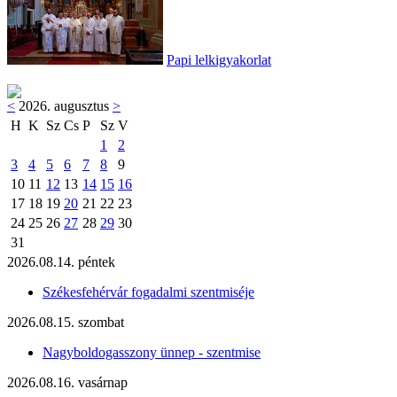
Papi lelkigyakorlat
<
2026. augusztus
>
H
K
Sz
Cs
P
Sz
V
1
2
3
4
5
6
7
8
9
10
11
12
13
14
15
16
17
18
19
20
21
22
23
24
25
26
27
28
29
30
31
2026.08.14. péntek
Székesfehérvár fogadalmi szentmiséje
2026.08.15. szombat
Nagyboldogasszony ünnep - szentmise
2026.08.16. vasárnap