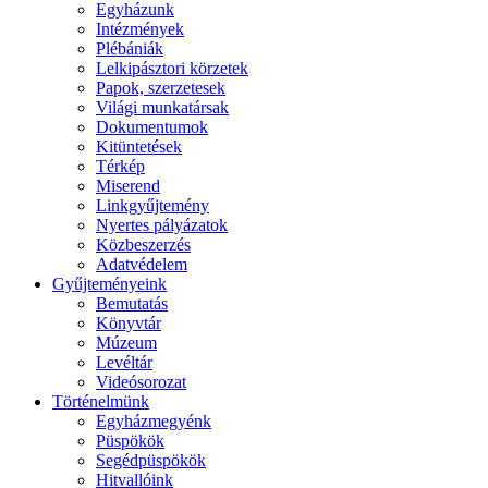
Egyházunk
Intézmények
Plébániák
Lelkipásztori körzetek
Papok, szerzetesek
Világi munkatársak
Dokumentumok
Kitüntetések
Térkép
Miserend
Linkgyűjtemény
Nyertes pályázatok
Közbeszerzés
Adatvédelem
Gyűjteményeink
Bemutatás
Könyvtár
Múzeum
Levéltár
Videósorozat
Történelmünk
Egyházmegyénk
Püspökök
Segédpüspökök
Hitvallóink