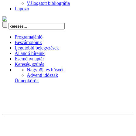
Válogatott bibliográfia
Lapozó
Programajánló
Beszámolóink
Legutóbbi bejegyzések
Állandó híreink
Eseménynaptár
Keresés, szűrés
Nagyböjt és húsvét
Adventi időszak
Ünnepkörök