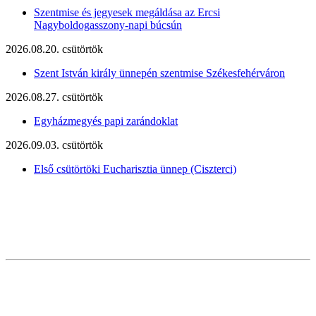
Szentmise és jegyesek megáldása az Ercsi
Nagyboldogasszony-napi búcsún
2026.08.20. csütörtök
Szent István király ünnepén szentmise Székesfehérváron
2026.08.27. csütörtök
Egyházmegyés papi zarándoklat
2026.09.03. csütörtök
Első csütörtöki Eucharisztia ünnep (Ciszterci)