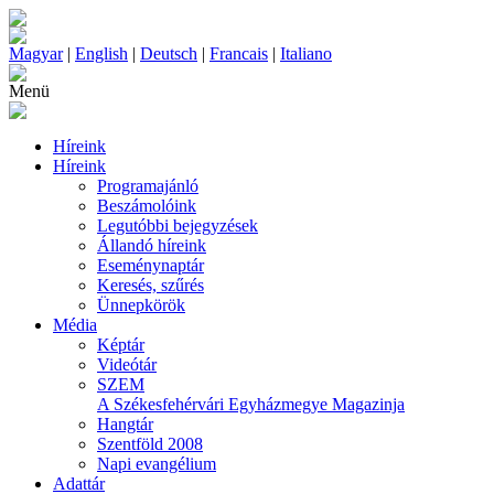
Magyar
|
English
|
Deutsch
|
Francais
|
Italiano
Menü
Híreink
Híreink
Programajánló
Beszámolóink
Legutóbbi bejegyzések
Állandó híreink
Eseménynaptár
Keresés, szűrés
Ünnepkörök
Média
Képtár
Videótár
SZEM
A Székesfehérvári Egyházmegye Magazinja
Hangtár
Szentföld 2008
Napi evangélium
Adattár