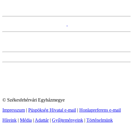
© Székesfehérvári Egyházmegye
Impresszum
|
Püspökség Hivatal e-mail
|
Honlapreferens e-mail
Híreink
|
Média
|
Adattár
|
Gyűjteményeink
|
Történelmünk