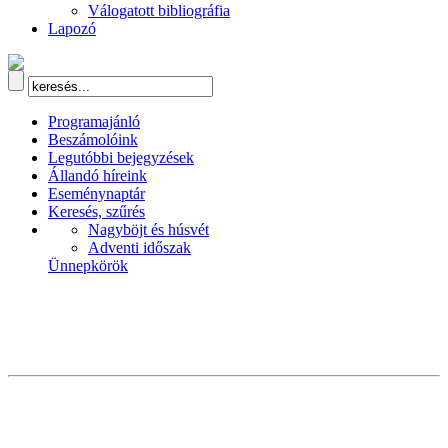
Válogatott bibliográfia
Lapozó
Programajánló
Beszámolóink
Legutóbbi bejegyzések
Állandó híreink
Eseménynaptár
Keresés, szűrés
Nagyböjt és húsvét
Adventi időszak
Ünnepkörök