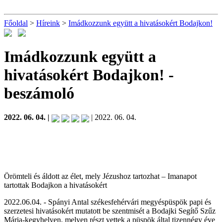
Főoldal
>
Híreink
>
Imádkozzunk együtt a hivatásokért Bodajkon!
Imádkozzunk együtt a
hivatásokért Bodajkon!
-
beszámoló
2022. 06. 04. |
| 2022. 06. 04.
Örömteli és áldott az élet, mely Jézushoz tartozhat – Imanapot
tartottak Bodajkon a hivatásokért
2022.06.04. - Spányi Antal székesfehérvári megyéspüspök papi és
szerzetesi hivatásokért mutatott be szentmisét a Bodajki Segítő Szűz
Mária-kegyhelyen, melyen részt vettek a püspök által tizennégy éve