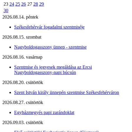
23
24
25
26
27
28
29
30
2026.08.14. péntek
Székesfehérvár fogadalmi szentmiséje
2026.08.15. szombat
Nagyboldogasszony ünnep - szentmise
2026.08.16. vasárnap
Szentmise és jegyesek megáldása az Ercsi
Nagyboldogasszony-napi búcsún
2026.08.20. csütörtök
Szent István király ünnepén szentmise Székesfehérváron
2026.08.27. csütörtök
Egyházmegyés papi zarándoklat
2026.09.03. csütörtök