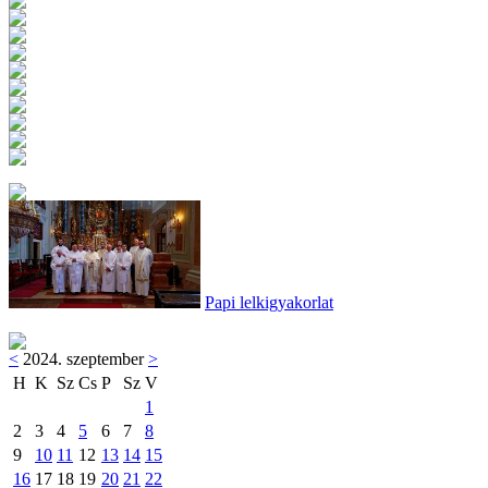
Papi lelkigyakorlat
<
2024. szeptember
>
H
K
Sz
Cs
P
Sz
V
1
2
3
4
5
6
7
8
9
10
11
12
13
14
15
16
17
18
19
20
21
22