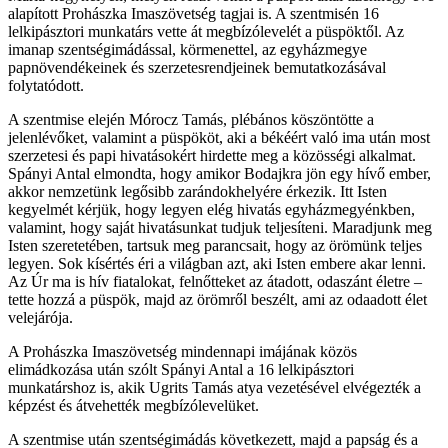
alapított Prohászka Imaszövetség tagjai is. A szentmisén 16
lelkipásztori munkatárs vette át megbízólevelét a püspöktől. Az
imanap szentségimádással, körmenettel, az egyházmegye
papnövendékeinek és szerzetesrendjeinek bemutatkozásával
folytatódott.
A szentmise elején Mórocz Tamás, plébános köszöntötte a
jelenlévőket, valamint a püspököt, aki a békéért való ima után most
szerzetesi és papi hivatásokért hirdette meg a közösségi alkalmat.
Spányi Antal elmondta, hogy amikor Bodajkra jön egy hívő ember,
akkor nemzetünk legősibb zarándokhelyére érkezik. Itt Isten
kegyelmét kérjük, hogy legyen elég hivatás egyházmegyénkben,
valamint, hogy saját hivatásunkat tudjuk teljesíteni. Maradjunk meg
Isten szeretetében, tartsuk meg parancsait, hogy az örömünk teljes
legyen. Sok kísértés éri a világban azt, aki Isten embere akar lenni.
Az Úr ma is hív fiatalokat, felnőtteket az átadott, odaszánt életre –
tette hozzá a püspök, majd az örömről beszélt, ami az odaadott élet
velejárója.
A Prohászka Imaszövetség mindennapi imájának közös
elimádkozása után szólt Spányi Antal a 16 lelkipásztori
munkatárshoz is, akik Ugrits Tamás atya vezetésével elvégezték a
képzést és átvehették megbízólevelüket.
A szentmise után szentségimádás következett, majd a papság és a