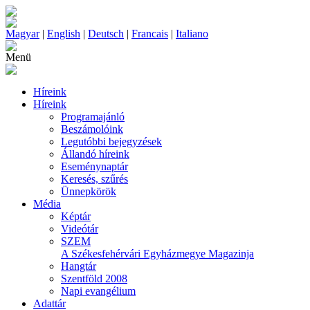
Magyar
|
English
|
Deutsch
|
Francais
|
Italiano
Menü
Híreink
Híreink
Programajánló
Beszámolóink
Legutóbbi bejegyzések
Állandó híreink
Eseménynaptár
Keresés, szűrés
Ünnepkörök
Média
Képtár
Videótár
SZEM
A Székesfehérvári Egyházmegye Magazinja
Hangtár
Szentföld 2008
Napi evangélium
Adattár