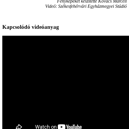
Fényképeket készítette Kovács Marcell
Videó: Székesfehérvári Egyházmegyei Stúdió
Kapcsolódó videóanyag