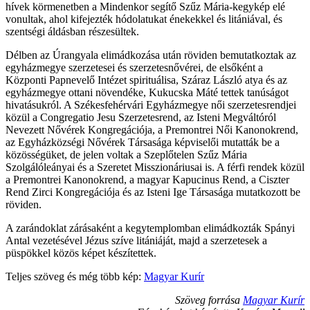
hívek körmenetben a Mindenkor segítő Szűz Mária-kegykép elé
vonultak, ahol kifejezték hódolatukat énekekkel és litániával, és
szentségi áldásban részesültek.
Délben az Úrangyala elimádkozása után röviden bemutatkoztak az
egyházmegye szerzetesei és szerzetesnővérei, de elsőként a
Központi Papnevelő Intézet spirituálisa, Száraz László atya és az
egyházmegye ottani növendéke, Kukucska Máté tettek tanúságot
hivatásukról. A Székesfehérvári Egyházmegye női szerzetesrendjei
közül a Congregatio Jesu Szerzetesrend, az Isteni Megváltóról
Nevezett Nővérek Kongregációja, a Premontrei Női Kanonokrend,
az Egyházközségi Nővérek Társasága képviselői mutatták be a
közösségüket, de jelen voltak a Szeplőtelen Szűz Mária
Szolgálóleányai és a Szeretet Misszionáriusai is. A férfi rendek közül
a Premontrei Kanonokrend, a magyar Kapucinus Rend, a Ciszter
Rend Zirci Kongregációja és az Isteni Ige Társasága mutatkozott be
röviden.
A zarándoklat zárásaként a kegytemplomban elimádkozták Spányi
Antal vezetésével Jézus szíve litániáját, majd a szerzetesek a
püspökkel közös képet készítettek.
Teljes szöveg és még több kép:
Magyar Kurír
Szöveg forrása
Magyar Kurír