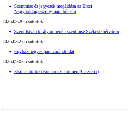
Szentmise és jegyesek megáldása az Ercsi
Nagyboldogasszony-napi búcsún
2026.08.20. csütörtök
Szent István király ünnepén szentmise Székesfehérváron
2026.08.27. csütörtök
Egyházmegyés papi zarándoklat
2026.09.03. csütörtök
Első csütörtöki Eucharisztia ünnep (Ciszterci)