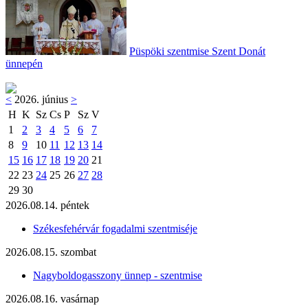
Püspöki szentmise Szent Donát
ünnepén
<
2026. június
>
H
K
Sz
Cs
P
Sz
V
1
2
3
4
5
6
7
8
9
10
11
12
13
14
15
16
17
18
19
20
21
22
23
24
25
26
27
28
29
30
2026.08.14. péntek
Székesfehérvár fogadalmi szentmiséje
2026.08.15. szombat
Nagyboldogasszony ünnep - szentmise
2026.08.16. vasárnap