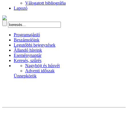
Válogatott bibliográfia
Lapozó
Programajánló
Beszámolóink
Legutóbbi bejegyzések
Állandó híreink
Eseménynaptár
Keresés, szűrés
Nagyböjt és húsvét
Adventi időszak
Ünnepkörök