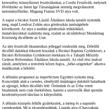
keresztény könnyűzenei fesztiválunkat, a Cordis Fesztivált, melynek
fővédnöke az Isteni Ige Társaságának nemrég megválasztott
tartományfőnöke, Magung Fransis SVD atya volt.
A napot a bicskei Szent László Általános iskola tanulói nyitották
meg, majd Lendvai Zoltán atya gördeszkás tanúságtétele
következett. Az atya a tanítást gördeszkás trükkökkel,
mutatványokkal szakította meg, ezalatt az alcsútdobozi Mustármag
Közösség dicsőítette az Urat.
Az idei fesztivált ökumenikus jelleggel rendeztük meg. Délelőtt
dicsőítő dalokkal érkezett hozzánk a Bicskei Baptista Gyülekezet, a
Bicskei Református Gyülekezet énekkara és a Tabajdi Mészöly
Gedeon Református Általános Iskola tanulói. Az első rész imával
zárult, amelyben a testvérek kézen fogva, „béke-szigeteket” alkotva
imádkoztak a békéért.
A délutáni programot az imperfectum Együttes nyitotta meg.
Koncertjük alatt a csendes, elmélyülő imádságos daloktól haladtunk
az ujjongó, lelkes dicsőítés felé. Örömünk és az Úrba vetett
bizalmunk nem csak éneklésben, hanem a szervezők által spontán
kezdeményezett táncban is kifejeződött.
A délután közepén felhők gyülekeztek, a meleg és a napsütés
csendesedett. Mi is elcsendesedtünk. Lourdu atya (Chavvakula