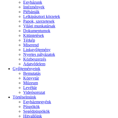
Egyházunk
Intézmények
Plébániák
Lelkipásztori körzetek
Papok, szerzetesek
Világi munkatársak
Dokumentumok
Kitüntetések
Térkép
Miserend
Linkgyűjtemény
Nyertes pályázatok
Közbeszerzés
Adatvédelem
Gyűjteményeink
Bemutatás
Könyvtár
Múzeum
Levéltár
Videósorozat
Történelmünk
Egyházmegyénk
Püspökök
Segédpüspökök
Hitvallóink