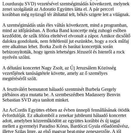
Lourduraju SVD) vezetésével szentségimádás következett, melynek
zenei szolgálatát az Adoratio Együttes látta el. A pár perccel
korábban még nyüzsgő tér áhítattal telt, békés szigete lett a világnak.
A szentségimádás után éles váltás következett, mind a programban,
mind az időjárásban. A Borka Band koncertje még zuhogó esőben
kezdődött, de szűk félóra elteltével elvonult a zápor. Amikor dicsőítő
dalokra gondolunk, nem feltétlenül jut eszünkbe, hogy a rock műfaj
erre alkalmas lehet. Borka Zsolt és barátai koncertjük során
bebizonyították, hogy igenis lehetséges Jézusról és Istenről a rock
nyelvén szólni.
A délutáni koncertet Nagy Zsolt, az Új Jeruzsálem Közösség
vezetőjének tanúságtétele követte, amely az ő személyes
megtéréséről szólt.
A fesztiválért bemutatott hálaadó szentmisét Burbela Gergely
plébános atya mutatta be. A szentbeszédben Madassery Benvin
Sebastian SVD atya tanított minket.
Az AcCordis Együttes ebben az évben ünnepli fennállásának ötödik
évfordulóját. Ez alkalomból a zenekar jubileumi hálaadó koncertet
adott, amelyben közreműködött az együttes korábbi és új tagjai
mellett a gyermelyi Paradiso Kórus, Bardóczi Gyula előadóművész,
illetve Szilas Imre, az első magyar beat-mise zeneszerzője. A jól