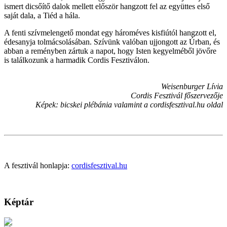
ismert dicsőítő dalok mellett először hangzott fel az együttes első
saját dala, a Tiéd a hála.
A fenti szívmelengető mondat egy hároméves kisfiútól hangzott el,
édesanyja tolmácsolásában. Szívünk valóban ujjongott az Úrban, és
abban a reményben zártuk a napot, hogy Isten kegyelméből jövőre
is találkozunk a harmadik Cordis Fesztiválon.
Weisenburger Lívia
Cordis Fesztivál főszervezője
Képek: bicskei plébánia valamint a cordisfesztival.hu oldal
A fesztivál honlapja:
cordisfesztival.hu
Képtár