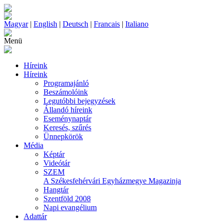
Magyar
|
English
|
Deutsch
|
Francais
|
Italiano
Menü
Híreink
Híreink
Programajánló
Beszámolóink
Legutóbbi bejegyzések
Állandó híreink
Eseménynaptár
Keresés, szűrés
Ünnepkörök
Média
Képtár
Videótár
SZEM
A Székesfehérvári Egyházmegye Magazinja
Hangtár
Szentföld 2008
Napi evangélium
Adattár