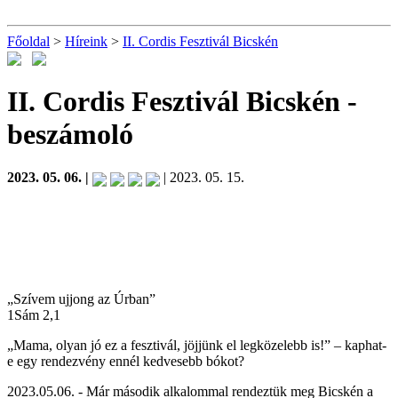
Főoldal
>
Híreink
>
II. Cordis Fesztivál Bicskén
II. Cordis Fesztivál Bicskén
-
beszámoló
2023. 05. 06. |
| 2023. 05. 15.
„Szívem ujjong az Úrban”
1Sám 2,1
„Mama, olyan jó ez a fesztivál, jöjjünk el legközelebb is!” – kaphat-
e egy rendezvény ennél kedvesebb bókot?
2023.05.06. - Már második alkalommal rendeztük meg Bicskén a