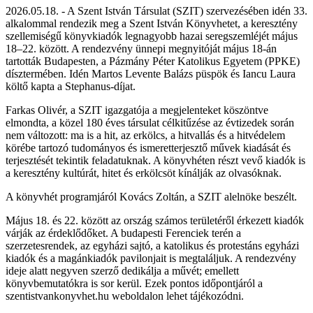
2026.05.18. - A Szent István Társulat (SZIT) szervezésében idén 33.
alkalommal rendezik meg a Szent István Könyvhetet, a keresztény
szellemiségű könyvkiadók legnagyobb hazai seregszemléjét május
18–22. között. A rendezvény ünnepi megnyitóját május 18-án
tartották Budapesten, a Pázmány Péter Katolikus Egyetem (PPKE)
dísztermében. Idén Martos Levente Balázs püspök és Iancu Laura
költő kapta a Stephanus-díjat.
Farkas Olivér, a SZIT igazgatója a megjelenteket köszöntve
elmondta, a közel 180 éves társulat célkitűzése az évtizedek során
nem változott: ma is a hit, az erkölcs, a hitvallás és a hitvédelem
körébe tartozó tudományos és ismeretterjesztő művek kiadását és
terjesztését tekintik feladatuknak. A könyvhéten részt vevő kiadók is
a keresztény kultúrát, hitet és erkölcsöt kínálják az olvasóknak.
A könyvhét programjáról Kovács Zoltán, a SZIT alelnöke beszélt.
Május 18. és 22. között az ország számos területéről érkezett kiadók
várják az érdeklődőket. A budapesti Ferenciek terén a
szerzetesrendek, az egyházi sajtó, a katolikus és protestáns egyházi
kiadók és a magánkiadók pavilonjait is megtaláljuk. A rendezvény
ideje alatt negyven szerző dedikálja a művét; emellett
könyvbemutatókra is sor kerül. Ezek pontos időpontjáról a
szentistvankonyvhet.hu weboldalon lehet tájékozódni.