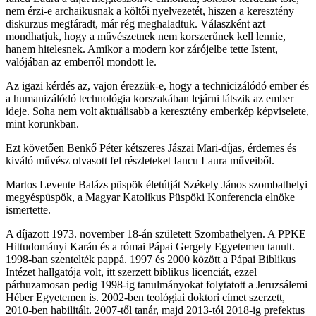
nem érzi-e archaikusnak a költői nyelvezetét, hiszen a keresztény
diskurzus megfáradt, már rég meghaladtuk. Válaszként azt
mondhatjuk, hogy a művészetnek nem korszerűnek kell lennie,
hanem hitelesnek. Amikor a modern kor zárójelbe tette Istent,
valójában az emberről mondott le.
Az igazi kérdés az, vajon érezzük-e, hogy a technicizálódó ember és
a humanizálódó technológia korszakában lejárni látszik az ember
ideje. Soha nem volt aktuálisabb a keresztény emberkép képviselete,
mint korunkban.
Ezt követően Benkő Péter kétszeres Jászai Mari-díjas, érdemes és
kiváló művész olvasott fel részleteket Iancu Laura műveiből.
Martos Levente Balázs püspök életútját Székely János szombathelyi
megyéspüspök, a Magyar Katolikus Püspöki Konferencia elnöke
ismertette.
A díjazott 1973. november 18-án született Szombathelyen. A PPKE
Hittudományi Karán és a római Pápai Gergely Egyetemen tanult.
1998-ban szentelték pappá. 1997 és 2000 között a Pápai Biblikus
Intézet hallgatója volt, itt szerzett biblikus licenciát, ezzel
párhuzamosan pedig 1998-ig tanulmányokat folytatott a Jeruzsálemi
Héber Egyetemen is. 2002-ben teológiai doktori címet szerzett,
2010-ben habilitált. 2007-től tanár, majd 2013-tól 2018-ig prefektus