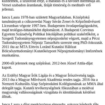
küzdelmek, a szülőföld ereje, a maradás és a távollét dilemmája áll.
Versei szabadon áramlanak, líráját tömörség és meditatív erő
jellemzi.
Iancu Laura 1978-ban született Magyarfaluban. Középfokú
tanulmányait a csíkszeredai Nagy István Zenei és Képzőművészeti
Líceumban végezte 1997-ben. Budapesten óvodapedagógusként,
majd teológus-hittanárként diplomázott. A Budapesti Corvinus
Egyetem Századvég Politikai Iskolájában politikai szakértőként, a
Szegedi Tudományegyetemen néprajzosként végzett, majd a Pécsi
Tudományegyetem Néprajz Tanszékén szerezte meg PhD-fokozatát.
2011 óta az MTA Eötvös Loránd Kutatási Hálózat
Bölcsészettudományi Kutatóközpont Néprajztudományi Intézetének
munkatársa.
2000-től jelennek meg szépírásai. 2012-ben József Attila-díjat
kapott.
Az Erdélyi Magyar Írók Ligája és a Magyar Írószövetség tagja.
2013 óta a Magyar Művészeti Akadémia rendes tagja. 2016 óta a
Nemzeti Kulturális Alap Szépirodalmi Kollégiumának az MMA által
delegált tagja. Kutatói tevékenységének fókuszában a moldvai
magyarság vallásosságának vizsgálata és identitásának kérdései
állnak.
Iancu Laura a díjat megköszönve elmondta, sokszor kérdezik tőle,