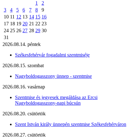
1
2
3
4
5
6
7
8
9
10
11
12
13
14
15
16
17
18
19
20
21
22
23
24
25
26
27
28
29
30
31
2026.08.14. péntek
Székesfehérvár fogadalmi szentmiséje
2026.08.15. szombat
Nagyboldogasszony ünnep - szentmise
2026.08.16. vasárnap
Szentmise és jegyesek megáldása az Ercsi
Nagyboldogasszony-napi búcsún
2026.08.20. csütörtök
Szent István király ünnepén szentmise Székesfehérváron
2026.08.27. csütörtök