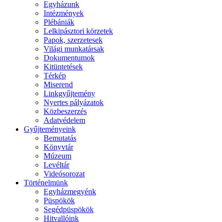
Egyházunk
Intézmények
Plébániák
Lelkipásztori körzetek
Papok, szerzetesek
Világi munkatársak
Dokumentumok
Kitüntetések
Térkép
Miserend
Linkgyűjtemény
Nyertes pályázatok
Közbeszerzés
Adatvédelem
Gyűjteményeink
Bemutatás
Könyvtár
Múzeum
Levéltár
Videósorozat
Történelmünk
Egyházmegyénk
Püspökök
Segédpüspökök
Hitvallóink