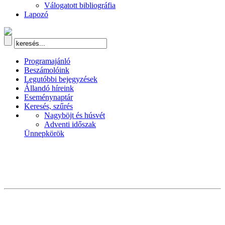
Válogatott bibliográfia
Lapozó
Programajánló
Beszámolóink
Legutóbbi bejegyzések
Állandó híreink
Eseménynaptár
Keresés, szűrés
Nagyböjt és húsvét
Adventi időszak
Ünnepkörök