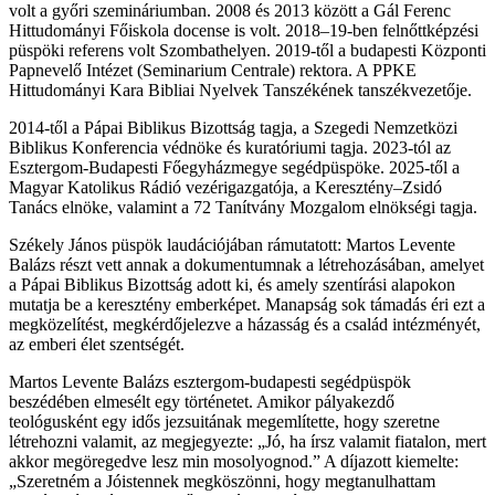
volt a győri szemináriumban. 2008 és 2013 között a Gál Ferenc
Hittudományi Főiskola docense is volt. 2018–19-ben felnőttképzési
püspöki referens volt Szombathelyen. 2019-től a budapesti Központi
Papnevelő Intézet (Seminarium Centrale) rektora. A PPKE
Hittudományi Kara Bibliai Nyelvek Tanszékének tanszékvezetője.
2014-től a Pápai Biblikus Bizottság tagja, a Szegedi Nemzetközi
Biblikus Konferencia védnöke és kuratóriumi tagja. 2023-tól az
Esztergom-Budapesti Főegyházmegye segédpüspöke. 2025-től a
Magyar Katolikus Rádió vezérigazgatója, a Keresztény–Zsidó
Tanács elnöke, valamint a 72 Tanítvány Mozgalom elnökségi tagja.
Székely János püspök laudációjában rámutatott: Martos Levente
Balázs részt vett annak a dokumentumnak a létrehozásában, amelyet
a Pápai Biblikus Bizottság adott ki, és amely szentírási alapokon
mutatja be a keresztény emberképet. Manapság sok támadás éri ezt a
megközelítést, megkérdőjelezve a házasság és a család intézményét,
az emberi élet szentségét.
Martos Levente Balázs esztergom-budapesti segédpüspök
beszédében elmesélt egy történetet. Amikor pályakezdő
teológusként egy idős jezsuitának megemlítette, hogy szeretne
létrehozni valamit, az megjegyezte: „Jó, ha írsz valamit fiatalon, mert
akkor megöregedve lesz min mosolyognod.” A díjazott kiemelte:
„Szeretném a Jóistennek megköszönni, hogy megtanulhattam