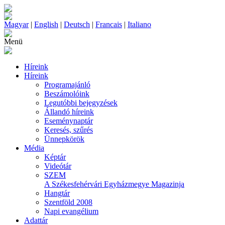
Magyar
|
English
|
Deutsch
|
Francais
|
Italiano
Menü
Híreink
Híreink
Programajánló
Beszámolóink
Legutóbbi bejegyzések
Állandó híreink
Eseménynaptár
Keresés, szűrés
Ünnepkörök
Média
Képtár
Videótár
SZEM
A Székesfehérvári Egyházmegye Magazinja
Hangtár
Szentföld 2008
Napi evangélium
Adattár