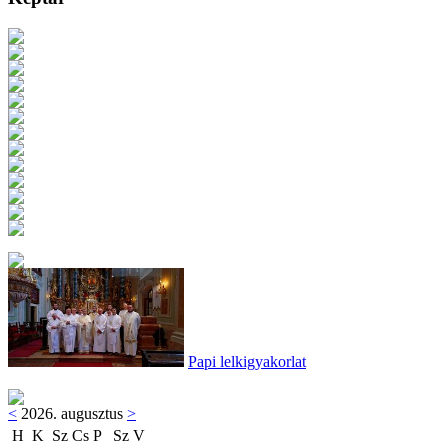
Papi lelkigyakorlat
<
2026. augusztus
>
H
K
Sz
Cs
P
Sz
V