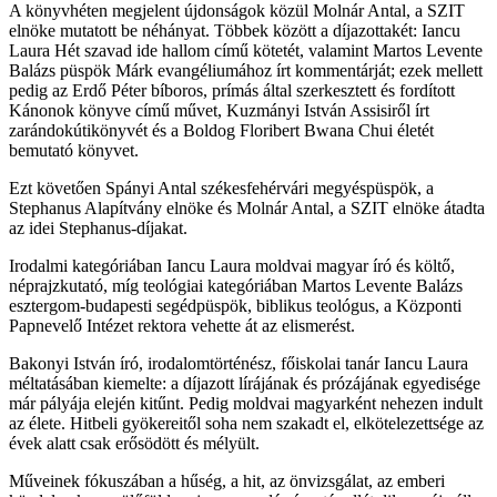
A könyvhéten megjelent újdonságok közül Molnár Antal, a SZIT
elnöke mutatott be néhányat. Többek között a díjazottakét: Iancu
Laura Hét szavad ide hallom című kötetét, valamint Martos Levente
Balázs püspök Márk evangéliumához írt kommentárját; ezek mellett
pedig az Erdő Péter bíboros, prímás által szerkesztett és fordított
Kánonok könyve című művet, Kuzmányi István Assisiről írt
zarándokútikönyvét és a Boldog Floribert Bwana Chui életét
bemutató könyvet.
Ezt követően Spányi Antal székesfehérvári megyéspüspök, a
Stephanus Alapítvány elnöke és Molnár Antal, a SZIT elnöke átadta
az idei Stephanus-díjakat.
Irodalmi kategóriában Iancu Laura moldvai magyar író és költő,
néprajzkutató, míg teológiai kategóriában Martos Levente Balázs
esztergom-budapesti segédpüspök, biblikus teológus, a Központi
Papnevelő Intézet rektora vehette át az elismerést.
Bakonyi István író, irodalomtörténész, főiskolai tanár Iancu Laura
méltatásában kiemelte: a díjazott lírájának és prózájának egyedisége
már pályája elején kitűnt. Pedig moldvai magyarként nehezen indult
az élete. Hitbeli gyökereitől soha nem szakadt el, elkötelezettsége az
évek alatt csak erősödött és mélyült.
Műveinek fókuszában a hűség, a hit, az önvizsgálat, az emberi