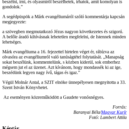
beszélni, írni, és olyasmiről beszélhetek, írhatok, amit komolyan is
gondolok.”
A segédpüspök a Márk evangéliumáról szóló kommentárja kapcsán
megjegyezte:
a szövegben megmutatkozó Jézus nagyon következetes és szigorú.
A belőle áradó kihívásnak lehetetlen megfelelni, de Istennek minden
lehetséges.
Márk evangéliuma a 16. fejezettel hirtelen véget ér, rábízva az
olvasóra az evangéliumról való tanúságtétel folytatását. „Manapság
sokat beszélünk, kommentelünk, s közben kiderül, sok emberhez
mégsem jut el az üzenet. Azt kívánom, hogy mondassék ki az ige,
beszédünk legyen nagy ívű, tágas és igaz.”
Végül Molnár Antal, a SZIT elnöke ünnepélyesen megnyitotta a 33.
Szent István Könyvhetet.
Az eseményen közreműködött a Gaudete vonósnégyes.
Forrás:
Baranyai Béla/
Magyar Kurír
Fotó: Lambert Attila
Képtár