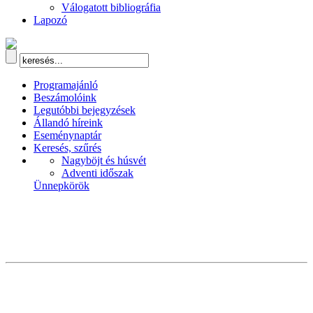
Válogatott bibliográfia
Lapozó
Programajánló
Beszámolóink
Legutóbbi bejegyzések
Állandó híreink
Eseménynaptár
Keresés, szűrés
Nagyböjt és húsvét
Adventi időszak
Ünnepkörök