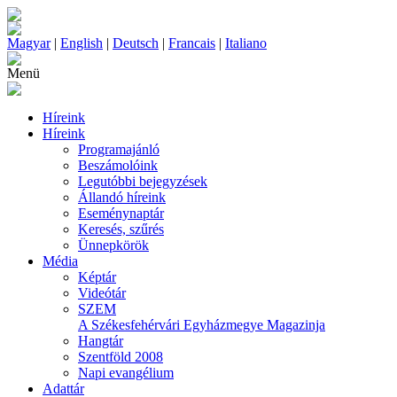
Magyar
|
English
|
Deutsch
|
Francais
|
Italiano
Menü
Híreink
Híreink
Programajánló
Beszámolóink
Legutóbbi bejegyzések
Állandó híreink
Eseménynaptár
Keresés, szűrés
Ünnepkörök
Média
Képtár
Videótár
SZEM
A Székesfehérvári Egyházmegye Magazinja
Hangtár
Szentföld 2008
Napi evangélium
Adattár