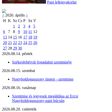
Papi lelkigyakorlat
<
2026. április
>
H
K
Sz
Cs
P
Sz
V
1
2
3
4
5
6
7
8
9
10
11
12
13
14
15
16
17
18
19
20
21
22
23
24
25
26
27
28
29
30
2026.08.14. péntek
Székesfehérvár fogadalmi szentmiséje
2026.08.15. szombat
Nagyboldogasszony ünnep - szentmise
2026.08.16. vasárnap
Szentmise és jegyesek megáldása az Ercsi
Nagyboldogasszony-napi búcsún
2026.08.20. csütörtök