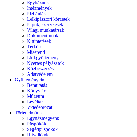
Egyházunk
Intézmények
Plébániák
Lelkipásztori körzetek
Papok, szerzetesek
Világi munkatársak
Dokumentumok
Kitüntetések
Térkép
Miserend
Linkgyűjtemény
Nyertes pályázatok
Közbeszerzés
Adatvédelem
Gyűjteményeink
Bemutatás
Könyvtár
Múzeum
Levéltár
Videósorozat
Történelmünk
Egyházmegyénk
Püspökök
Segédpüspökök
Hitvallóink