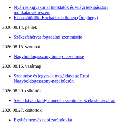
Nyári lelkigyakorlat hitoktatók és világi lelkipásztori
munkatársak részére
Első csütörtöki Eucharisztia ünnep (Öreghegy)
2026.08.14. péntek
Székesfehérvár fogadalmi szentmiséje
2026.08.15. szombat
Nagyboldogasszony ünnep - szentmise
2026.08.16. vasárnap
Szentmise és jegyesek megáldása az Ercsi
Nagyboldogasszony-napi búcsún
2026.08.20. csütörtök
Szent István király ünnepén szentmise Székesfehérváron
2026.08.27. csütörtök
Egyházmegyés papi zarándoklat