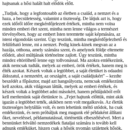
hajtsanak a hősi halált halt elődök előtt.
„Tudjuk, hogy a legfontosabb az életben a család, a nemzet és a
haza, a becsületesség, valamint a tisztesség. De látjuk azt is, hogy
ezek időről időre megkérdőjelezett értékek, mintha nem volna
minden emberi élet szent, mintha nem lenne világos a természet
törvényében, hogy az embert Isten teremtette saját képmására, az
isteni elgondolás szerint. Úgy teszünk, mintha megkérdőjelezhető és
felülírható lenne, mi a nemzet. Pedig kinek-kinek megvan az a
hazája, otthona, amely számára szent, és amelynek földje eltemette
elődeit, ahol múltjának történelme zajlott. Úgy teszünk, mintha
mindez eltörölhető lenne egy tollvonással. Ma azokra emlékezünk,
akik nemcsak tudták, melyek az emberi, örök értékek, hanem meg is
élték azokat. Készek voltak a legtöbbet, a saját életüket is odaadni
áldozatul, a nemzetért, az országért, a saját családjukért” – kezdte
beszédét a főpásztor, majd azt hangsúlyozta, nemcsak emlékezünk
kell azokra, akik világosan látták, melyek az emberi értékek, és
készek voltak a legtöbbet adni másokért, hanem példájukból erőt
kell merítenünk saját életünkre is. „Fejet hajtunk előttük, mint akik
igazán a legtöbbet tették, akikben nem volt megalkuvás. Az életük
tisztességes helytállás volt, és nem lehetünk méltó utódok, ha csak
emlékezünk, és nem próbáljuk meg magunk elé példaként állítani
őket, neveléssel, példamutatással, történetük elbeszélésével. Mert a
bennünket felváltó nemzedékek fiataljai számára is tovább kell
adnunk emléküket, hiszen csak a hősök nyomán születnek hősök,