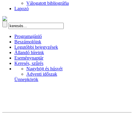
Válogatott bibliográfia
Lapozó
Programajánló
Beszámolóink
Legutóbbi bejegyzések
Állandó híreink
Eseménynaptár
Keresés, szűrés
Nagyböjt és húsvét
Adventi időszak
Ünnepkörök