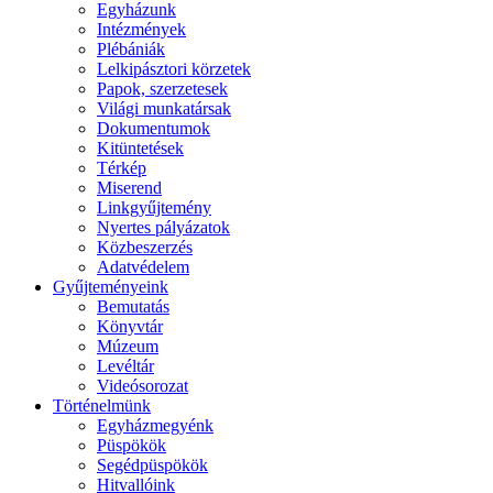
Egyházunk
Intézmények
Plébániák
Lelkipásztori körzetek
Papok, szerzetesek
Világi munkatársak
Dokumentumok
Kitüntetések
Térkép
Miserend
Linkgyűjtemény
Nyertes pályázatok
Közbeszerzés
Adatvédelem
Gyűjteményeink
Bemutatás
Könyvtár
Múzeum
Levéltár
Videósorozat
Történelmünk
Egyházmegyénk
Püspökök
Segédpüspökök
Hitvallóink