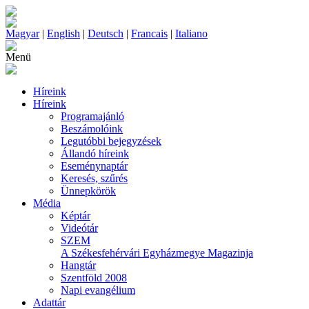
Magyar
|
English
|
Deutsch
|
Francais
|
Italiano
Menü
Híreink
Híreink
Programajánló
Beszámolóink
Legutóbbi bejegyzések
Állandó híreink
Eseménynaptár
Keresés, szűrés
Ünnepkörök
Média
Képtár
Videótár
SZEM
A Székesfehérvári Egyházmegye Magazinja
Hangtár
Szentföld 2008
Napi evangélium
Adattár