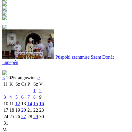
Püspöki szentmise Szent Donát
ünnepén
<
2026. augusztus
>
H
K
Sz
Cs
P
Sz
V
1
2
3
4
5
6
7
8
9
10
11
12
13
14
15
16
17
18
19
20
21
22
23
24
25
26
27
28
29
30
31
Ma