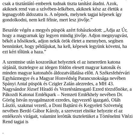
csak a tisztánlátó emberek tudnak tiszta tanítást átadni. Azok,
akiknek rend van a szívében-lelkében, akiknek kész az életük a
legnagyobb áldozatra is. A népnek, melynek tagjai képesek így
gondolkodni, nem kell félnie, mert lesz jövője.”
Beszéde végén a megyés püspök azért fohászkodott: „Adja az Úr,
hogy a magyarnak így legyen mindig jövője. Adjon megnyugvást,
békét a hősöknek, adjon nekik örök életet a mennyben, segítsen
bennünket, hogy példájukat, ha kell, képesek legyünk követni, ha
ezt kéri tőlünk a haza.”
A szentmise után koszorúkat helyeztek el az ismeretlen katona
sírjánál, tisztelegve az idegen földön elesett magyar katonák és
minden magyar katonahős áldozatvállalása előtt. A Székesfehérvári
Egyházmegye és a Magyar Honvédség Parancsnoksága nevében
Spányi Antal püspök és Czigler Zalán alezredes, a MH 43.
Nagysándor József Híradó és Vezetéstámogató Ezred törzsfőnöke, a
Pákozdi Katonai Emlékpark – Nemzeti Emlékhely nevében Dr.
Görög István nyugalmazott ezredes, ügyvezető igazgató, Oláh
László, szakmai vezető, a Doni Bajtársi és Kegyeleti Szövetség
nevében Berdó Gábor Károly, a szervezet elnöke helyezte el az
emlékezés virágait, valamint lerótták tiszteletüket a Történelmi Vitézi
Rend tagjai is
.