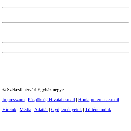
© Székesfehérvári Egyházmegye
Impresszum
|
Püspökség Hivatal e-mail
|
Honlapreferens e-mail
Híreink
|
Média
|
Adattár
|
Gyűjteményeink
|
Történelmünk