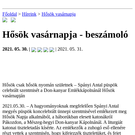
Főoldal
>
Híreink
>
Hősök vasárnapja
Hősök vasárnapja
- beszámoló
2021. 05. 30. |
| 2021. 05. 31.
Hősök csak hősök nyomán születnek – Spányi Antal püspök
celebrált szentmisét a Don-kanyar Emlékkápolnánál Hősök
vasárnapján
2021.05.30. – A hagyományoknak megfelelően Spányi Antal
megyés püspök koncelebrált ünnepi szentmisével emlékezett meg
Hősök Napja alkalmából, a háborúkban elesett katonákról
Pákozdon, a Mészeg-hegyi Don-kanyar Kápolnánál. A liturgiát
katonai tiszteletadás kísérte. Az emlékezők a zuhogó eső ellenére
részt vettek a szentmisén, hogy kifejezzék tiszteletüket, és fejet