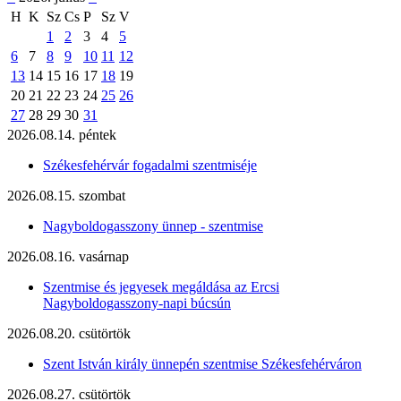
H
K
Sz
Cs
P
Sz
V
1
2
3
4
5
6
7
8
9
10
11
12
13
14
15
16
17
18
19
20
21
22
23
24
25
26
27
28
29
30
31
2026.08.14. péntek
Székesfehérvár fogadalmi szentmiséje
2026.08.15. szombat
Nagyboldogasszony ünnep - szentmise
2026.08.16. vasárnap
Szentmise és jegyesek megáldása az Ercsi
Nagyboldogasszony-napi búcsún
2026.08.20. csütörtök
Szent István király ünnepén szentmise Székesfehérváron
2026.08.27. csütörtök