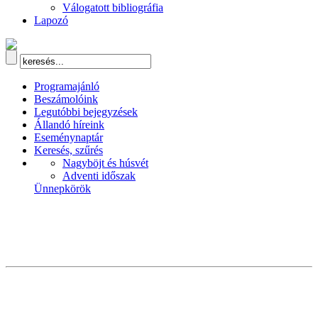
Válogatott bibliográfia
Lapozó
Programajánló
Beszámolóink
Legutóbbi bejegyzések
Állandó híreink
Eseménynaptár
Keresés, szűrés
Nagyböjt és húsvét
Adventi időszak
Ünnepkörök