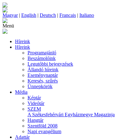
Magyar
|
English
|
Deutsch
|
Francais
|
Italiano
Menü
Híreink
Híreink
Programajánló
Beszámolóink
Legutóbbi bejegyzések
Állandó híreink
Eseménynaptár
Keresés, szűrés
Ünnepkörök
Média
Képtár
Videótár
SZEM
A Székesfehérvári Egyházmegye Magazinja
Hangtár
Szentföld 2008
Napi evangélium
Adattár