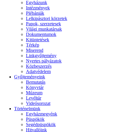
Egyházunk
Intézmények
Plébániák
Lelkipásztori körzetek
Papok, szerzetesek
Világi munkatársak
Dokumentumok
Kitüntetések
Térkép
Miserend
Linkgyűjtemény
Nyertes pályázatok
Közbeszerzés
Adatvédelem
Gyűjteményeink
Bemutatás
Könyvtár
Múzeum
Levéltár
Videósorozat
Történelmünk
Egyházmegyénk
Püspökök
Segédpüspökök
Hitvallóink