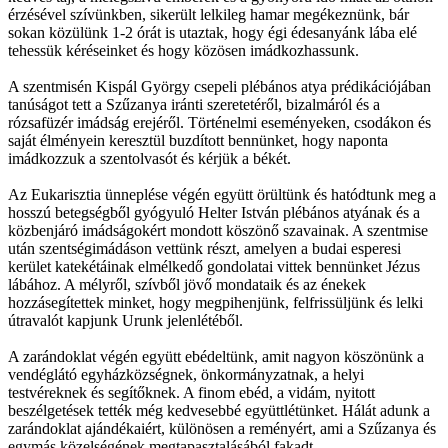
érzésével szívünkben, sikerült lelkileg hamar megékeznünk, bár
sokan közülünk 1-2 órát is utaztak, hogy égi édesanyánk lába elé
tehessük kéréseinket és hogy közösen imádkozhassunk.
A szentmisén Kispál György csepeli plébános atya prédikációjában
tanúságot tett a Szűzanya iránti szeretetéről, bizalmáról és a
rózsafüzér imádság erejéről. Történelmi eseményeken, csodákon és
saját élményein keresztül buzdított bennünket, hogy naponta
imádkozzuk a szentolvasót és kérjük a békét.
Az Eukarisztia ünneplése végén együtt örültünk és hatódtunk meg a
hosszú betegségből gyógyuló Helter István plébános atyának és a
közbenjáró imádságokért mondott köszönő szavainak. A szentmise
után szentségimádáson vettünk részt, amelyen a budai esperesi
kerület katekétáinak elmélkedő gondolatai vittek bennünket Jézus
lábához. A mélyről, szívből jövő mondataik és az énekek
hozzásegítettek minket, hogy megpihenjünk, felfrissüljünk és lelki
útravalót kapjunk Urunk jelenlétéből.
A zarándoklat végén együtt ebédeltünk, amit nagyon köszönünk a
vendéglátó egyházközségnek, önkormányzatnak, a helyi
testvéreknek és segítőknek. A finom ebéd, a vidám, nyitott
beszélgetések tették még kedvesebbé együttlétünket. Hálát adunk a
zarándoklat ajándékaiért, különösen a reményért, ami a Szűzanya és
egymás közelségének megtapasztalásából fakadt.