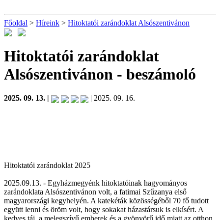
Főoldal
>
Híreink
>
Hitoktatói zarándoklat Alsószentivánon
Hitoktatói zarándoklat
Alsószentivánon
- beszámoló
2025. 09. 13. |
| 2025. 09. 16.
Hitoktatói zarándoklat 2025
2025.09.13. - E
gyházmegyénk hitoktatóinak hagyományos
zarándoklata Alsószentivánon volt, a fatimai Szűzanya első
magyarországi kegyhelyén. A katekéták közösségéből 70 fő tudott
együtt lenni és öröm volt, hogy sokakat házastársuk is elkísért. A
kedves táj, a melegszívű emberek és a gyönyörű idő miatt az otthon