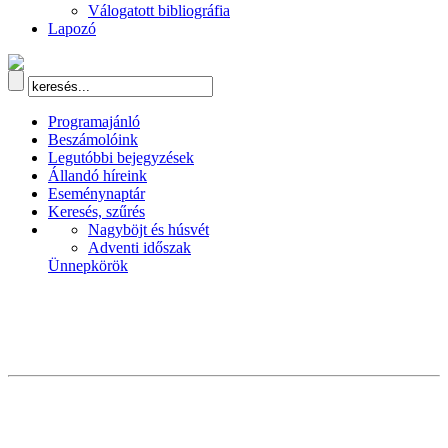
Válogatott bibliográfia
Lapozó
Programajánló
Beszámolóink
Legutóbbi bejegyzések
Állandó híreink
Eseménynaptár
Keresés, szűrés
Nagyböjt és húsvét
Adventi időszak
Ünnepkörök