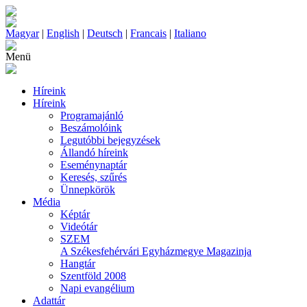
Magyar
|
English
|
Deutsch
|
Francais
|
Italiano
Menü
Híreink
Híreink
Programajánló
Beszámolóink
Legutóbbi bejegyzések
Állandó híreink
Eseménynaptár
Keresés, szűrés
Ünnepkörök
Média
Képtár
Videótár
SZEM
A Székesfehérvári Egyházmegye Magazinja
Hangtár
Szentföld 2008
Napi evangélium
Adattár