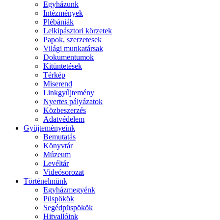
Egyházunk
Intézmények
Plébániák
Lelkipásztori körzetek
Papok, szerzetesek
Világi munkatársak
Dokumentumok
Kitüntetések
Térkép
Miserend
Linkgyűjtemény
Nyertes pályázatok
Közbeszerzés
Adatvédelem
Gyűjteményeink
Bemutatás
Könyvtár
Múzeum
Levéltár
Videósorozat
Történelmünk
Egyházmegyénk
Püspökök
Segédpüspökök
Hitvallóink