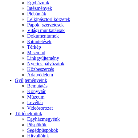
Egyházunk
Intézmények
Plébániák
Lelkipásztori körzetek
Papok, szerzetesek
Világi munkatársak
Dokumentumok
Kitüntetések
Térkép
Miserend
Linkgyűjtemény
Nyertes pályázatok
Közbeszerzés
Adatvédelem
Gyűjteményeink
Bemutatás
Könyvtár
Múzeum
Levéltár
Videósorozat
Történelmünk
Egyházmegyénk
Püspökök
Segédpüspökök
Hitvallóink