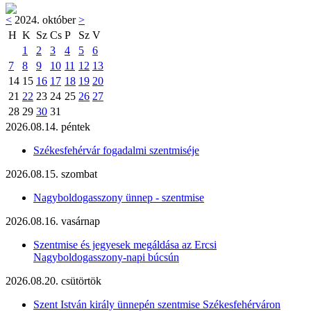
<
2024. október
>
H
K
Sz
Cs
P
Sz
V
1
2
3
4
5
6
7
8
9
10
11
12
13
14
15
16
17
18
19
20
21
22
23
24
25
26
27
28
29
30
31
2026.08.14. péntek
Székesfehérvár fogadalmi szentmiséje
2026.08.15. szombat
Nagyboldogasszony ünnep - szentmise
2026.08.16. vasárnap
Szentmise és jegyesek megáldása az Ercsi
Nagyboldogasszony-napi búcsún
2026.08.20. csütörtök
Szent István király ünnepén szentmise Székesfehérváron