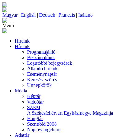
Magyar
|
English
|
Deutsch
|
Francais
|
Italiano
Menü
Híreink
Híreink
Programajánló
Beszámolóink
Legutóbbi bejegyzések
Állandó híreink
Eseménynaptár
Keresés, szűrés
Ünnepkörök
Média
Képtár
Videótár
SZEM
A Székesfehérvári Egyházmegye Magazinja
Hangtár
Szentföld 2008
Napi evangélium
Adattár