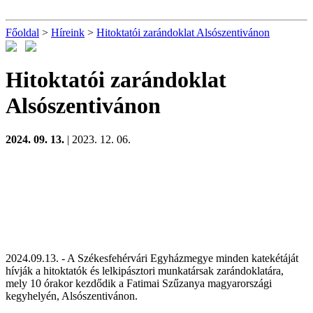
Főoldal
>
Híreink
>
Hitoktatói zarándoklat Alsószentivánon
Hitoktatói zarándoklat
Alsószentivánon
2024. 09. 13.
| 2023. 12. 06.
2024.09.13. - A Székesfehérvári Egyházmegye minden katekétáját
hívják a hitoktatók és lelkipásztori munkatársak zarándoklatára,
mely 10 órakor kezdődik a Fatimai Szűzanya magyarországi
kegyhelyén, Alsószentivánon.