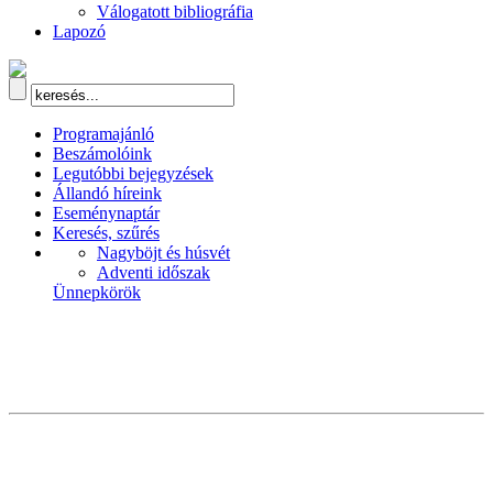
Válogatott bibliográfia
Lapozó
Programajánló
Beszámolóink
Legutóbbi bejegyzések
Állandó híreink
Eseménynaptár
Keresés, szűrés
Nagyböjt és húsvét
Adventi időszak
Ünnepkörök