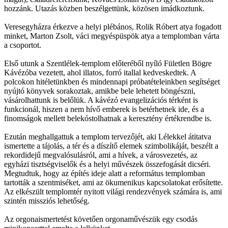
hozzánk. Utazás közben beszélgettünk, közösen imádkoztunk.
Veresegyházra érkezve a helyi plébános, Rolik Róbert atya fogadott
minket, Marton Zsolt, váci megyéspüspök atya a templomban várta
a csoportot.
Első utunk a Szentlélek-templom előteréből nyíló Fületlen Bögre
Kávézóba vezetett, ahol illatos, forró itallal kedveskedtek. A
polcokon hitéletünkben és mindennapi próbatételeinkben segítséget
nyújtó könyvek sorakoztak, amikbe bele lehetett böngészni,
vásárolhattunk is belőlük. A kávézó evangelizációs térként is
funkcionál, hiszen a nem hívő emberek is betérhetnek ide, és a
finomságok mellett belekóstolhatnak a keresztény értékrendbe is.
Ezután meghallgattuk a templom tervezőjét, aki Lélekkel átitatva
ismertette a tájolás, a tér és a díszítő elemek szimbolikáját, beszélt a
rekordidejű megvalósulásról, ami a hívek, a városvezetés, az
egyházi tisztségviselők és a helyi művészek összefogását dicséri.
Megtudtuk, hogy az építés ideje alatt a református templomban
tartották a szentmiséket, ami az ökumenikus kapcsolatokat erősítette.
Az elkészült templomtér nyitott világi rendezvények számára is, ami
szintén missziós lehetőség.
Az orgonaismertetést követően orgonaművészük egy csodás