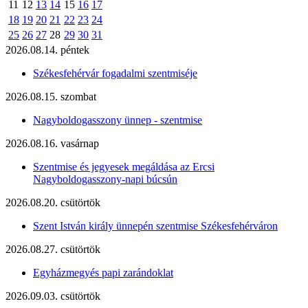
11
12
13
14
15
16
17
18
19
20
21
22
23
24
25
26
27
28
29
30
31
2026.08.14. péntek
Székesfehérvár fogadalmi szentmiséje
2026.08.15. szombat
Nagyboldogasszony ünnep - szentmise
2026.08.16. vasárnap
Szentmise és jegyesek megáldása az Ercsi
Nagyboldogasszony-napi búcsún
2026.08.20. csütörtök
Szent István király ünnepén szentmise Székesfehérváron
2026.08.27. csütörtök
Egyházmegyés papi zarándoklat
2026.09.03. csütörtök