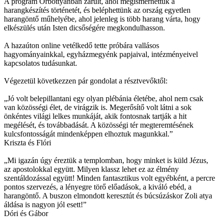
A program Őrbottyánban zárult, ahol megismerhettük a
harangkészítés történetét, és beléphettünk az ország egyetlen
harangöntő műhelyébe, ahol jelenleg is több harang várta, hogy
elkészülés után Isten dicsőségére megkondulhasson.
A hazaúton online vetélkedő tette próbára vallásos
hagyományainkkal, egyházmegyénk papjaival, intézményeivel
kapcsolatos tudásunkat.
Végezetül következzen pár gondolat a résztvevőktől:
„Jó volt belepillantani egy olyan plébánia életébe, ahol nem csak
van közösségi élet, de virágzik is. Megerősítő volt látni a sok
önkéntes világi lelkes munkáját, akik fontosnak tartják a hit
megélését, és továbbadását. A közösségi tér megteremtésének
kulcsfontosságát mindenképpen elhoztuk magunkkal.”
Kriszta és Flóri
„Mi igazán úgy éreztük a templomban, hogy minket is küld Jézus,
az apostolokkal együtt. Milyen klassz lehet ez az élmény
szentáldozással együtt! Minden fantasztikus volt egyébként, a percre
pontos szervezés, a lényegre törő előadások, a kiváló ebéd, a
harangöntő. A buszon elmondott keresztút és búcsúzáskor Zoli atya
áldása is nagyon jól esett!”
Dóri és Gábor