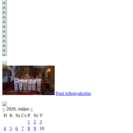
Papi lelkigyakorlat
<
2026. május
>
H
K
Sz
Cs
P
Sz
V
1
2
3
4
5
6
7
8
9
10