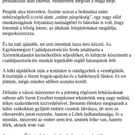
próbálkozás után sikerült. Mindennek megvan a maga ideje.
Püspök atya közvetlen, őszinte szavai a beiktatása utáni
nehézségekről (covid alatti „online püspökség”, egy nagy előd
munkásságának folytatása) tanúságtétel és bátorítás is volt, hogy
Istenünk a bőség Istene, az általunk felajánlottakat megáldja,
megsokszorozza.
És ha már ajándék, mi sem mentünk haza üres kézzel. Az
Egyházmegyei Családpasztorációs Iroda jutalmazta a
Szeretetkalandot kiemelkedően teljesítőket, és kifejezte köszönetét a
családpasztoràciós munkát leginkább segítő házaspárok felé.
A lelki táplálékok után a testünkre is odafigyeltek a vendéglátók.
Köszönjük a finom bográcsgulyást és a habkönnyű fánkot. 61-en
jöttünk, mégis minden időben asztalra került.
Délután a városi múzeumot és a jelenleg régészeti feltárásoknak
otthont adó Szent Erzsébet templomot tekintettük meg nagy tudású,
lelkes szakemberek közvetítésével. Bennem élénken megmaradt a
hálós zsákokban gyűjtött emberi csontok látványa, de nem az
elkeseredés jutott eszembe, hanem a Lélek halhatatlansága, és a
mondás, miszerint az ember nem test, aminek lelke van, hanem
lélek, akinek teste van.