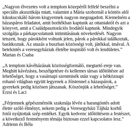
„Nagyon élvezetes volt a templom közepéről felfelé beszélni a
speciális akusztikája miatt, valamint a Mária szobornál a köntös alól
kikukucskáló három kisgyermek nagyon megragadott. Kiemelném a
házaspáros feladatot, amit borítékban kaptunk az ottaniaktól és azt a
könyvet, amit a Családpasztorációs Irodától kaptunk. Mindegyik
szolgálja a párkapcsolatunk intimitásának növekedését. Nagyon
tetszett, hogy párokként voltunk jelen, párok a párokkal találkoztak,
barátkoztak. Az utazás a buszban közösségi volt, játékkal, imával. A
betekintés a veresegyháziak életébe inspiráló volt és lendületes.”
Marian és Csaba
„A templom kávéházának közösségformáló, megtartó ereje van.
Meghitt kávézásra, beszélgetésre és kellemes társas időtöltésre ad
lehetőséget, hogy a vasárnapi szentmisék után vagy a hétköznapi
rohanó világban együtt legyenek a Jóistennel a házaspárok, a
gyerekek pedig közösen játszanak. Köszönjük a lehetőséget.”
Erzsi és Laci
„Férjemnek gépészmérnök szakmája lévén a harangöntés adott
életre szóló élményt, nekem pedig a Veresegyházi Tájház korhű
fotói nyújtottak szép emléket. Egyik kedvenc időtöltésem a festészet,
a következő festményem témája biztosan ezzel kapcsolatos lesz.”
Adrienn és Béla