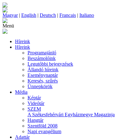
Magyar
|
English
|
Deutsch
|
Francais
|
Italiano
Menü
Híreink
Híreink
Programajánló
Beszámolóink
Legutóbbi bejegyzések
Állandó híreink
Eseménynaptár
Keresés, szűrés
Ünnepkörök
Média
Képtár
Videótár
SZEM
A Székesfehérvári Egyházmegye Magazinja
Hangtár
Szentföld 2008
Napi evangélium
Adattár