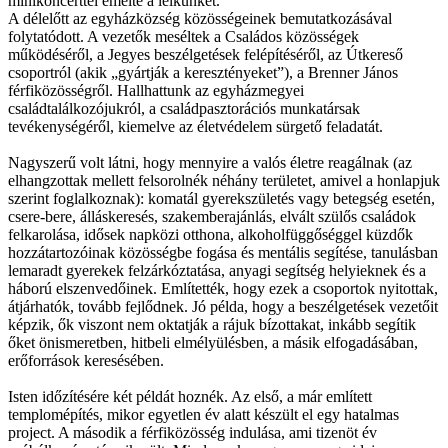
minikoncerttel emelte a lelkünket.
A délelőtt az egyházközség közösségeinek bemutatkozásával
folytatódott. A vezetők meséltek a Családos közösségek
működéséről, a Jegyes beszélgetések felépítéséről, az Útkereső
csoportról (akik „gyártják a keresztényeket”), a Brenner János
férfiközösségről. Hallhattunk az egyházmegyei
családtalálkozójukról, a családpasztorációs munkatársak
tevékenységéről, kiemelve az életvédelem sürgető feladatát.
Nagyszerű volt látni, hogy mennyire a valós életre reagálnak (az
elhangzottak mellett felsorolnék néhány területet, amivel a honlapjuk
szerint foglalkoznak): komatál gyerekszületés vagy betegség esetén,
csere-bere, álláskeresés, szakemberajánlás, elvált szülős családok
felkarolása, idősek napközi otthona, alkoholfüggőséggel küzdők
hozzátartozóinak közösségbe fogása és mentális segítése, tanulásban
lemaradt gyerekek felzárkóztatása, anyagi segítség helyieknek és a
háború elszenvedőinek. Említették, hogy ezek a csoportok nyitottak,
átjárhatók, tovább fejlődnek. Jó példa, hogy a beszélgetések vezetőit
képzik, ők viszont nem oktatják a rájuk bízottakat, inkább segítik
őket önismeretben, hitbeli elmélyülésben, a másik elfogadásában,
erőforrások keresésében.
Isten időzítésére két példát hoznék. Az első, a már említett
templomépítés, mikor egyetlen év alatt készült el egy hatalmas
project. A második a férfiközösség indulása, ami tizenöt év