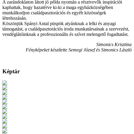
A zarándoklaton látott jó példa nyomán a résztvevők inspirációt
kaphattak, hogy hazatérve ki-ki a maga egyházközségében
munkálkodjon családpasztorációs és egyéb közösségek
létrehozásán.
Köszönjük Spányi Antal püspök atyánknak a lelki és anyagi
támogatást, a családpasztorációs iroda munkatársainak a szervezést,
vendéglátóinknak a professzionális és szívet melengető fogadtatást.
Simonics Krisztina
Fényképeket készítette Semegi József és Simonics László
Képtár