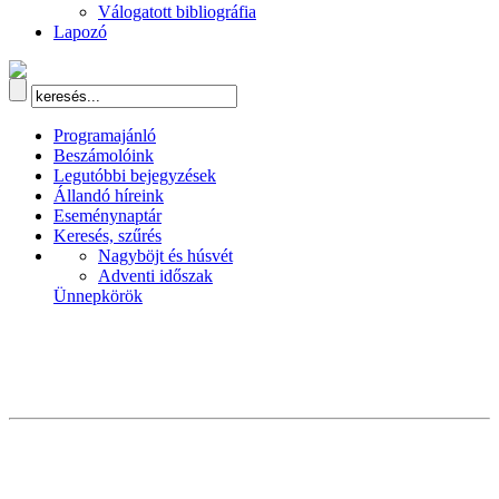
Válogatott bibliográfia
Lapozó
Programajánló
Beszámolóink
Legutóbbi bejegyzések
Állandó híreink
Eseménynaptár
Keresés, szűrés
Nagyböjt és húsvét
Adventi időszak
Ünnepkörök