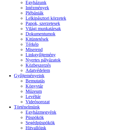
Egyházunk
Intézmények
Plébániák
Lelkipásztori körzetek
Papok, szerzetesek
Világi munkatársak
Dokumentumok
Kitüntetések
Térkép
Miserend
Linkgyűjtemény
Nyertes pályázatok
Közbeszerzés
Adatvédelem
Gyűjteményeink
Bemutatás
Könyvtár
Múzeum
Levéltár
Videósorozat
Történelmünk
Egyházmegyénk
Püspökök
Segédpüspökök
Hitvallóink