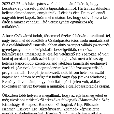
2023.02.25. - A házaspáros zarándoklat után felkértek, hogy
készítsek egy összefoglalót a tapasztalataimról. Ha távirati stílusban
kellene elmondanom, ennyit írnék: Lélek és élet. De mivel ennél
nagyobb teret kapok, örömmel mutatom be, hogy szövi át ez a két
érték a minket vendégül látó veresegyházi egyházközség
működését.
A busz Csákvárról indult, férjemmel Székesfehérváron szálltunk fel,
nagy örömmel üdvözöltük a Családpasztorációs iroda munkatársait
és a családtáborból ismerős, abban aktív szerepet vállaló (szervezés,
gyerekprogramok, középiskolás beszélgetőkör, cserkészet,
kézművesség, imaszolgálat, családi vetélkedő stb.) párokat. Jó volt
látni új arcokat is, akik azért kaptak meghívást, mert a házasság
hetéhez kapcsolódó szeretetkaland játékban kimagasló eredményt
értek el. (Az évek óta megrendezésre kerülő házasságot erősítő
programra idén 160 pár jelentkezett, akik három héten keresztül
kaptak heti három beszélgetést indító vagy épp játékos feladatot.)
Reményteli volt látni, hogy több fiatal pár is jelen volt, akiket
fokozatosan tervez bevonni a munkába a családpasztorációs csapat.
Útközben több helyen is megálltunk, hogy az egyházmegyéből és
még távolabbi területekről érkezőket felvegyük (Martonvásár, Szár,
Biatorbágy, Budapest, Baracska, Sárbogárd, Alap, Piliscsaba,
Isztimér, Csákvár, Érd, Jászfényszaru, Zsámbék képviseltette
magát), családreferensünk, Kovács Zoltán atya is így csatlakozott