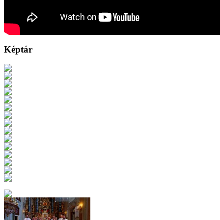
Képtár