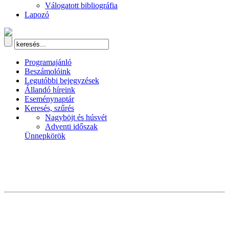
Válogatott bibliográfia
Lapozó
Programajánló
Beszámolóink
Legutóbbi bejegyzések
Állandó híreink
Eseménynaptár
Keresés, szűrés
Nagyböjt és húsvét
Adventi időszak
Ünnepkörök