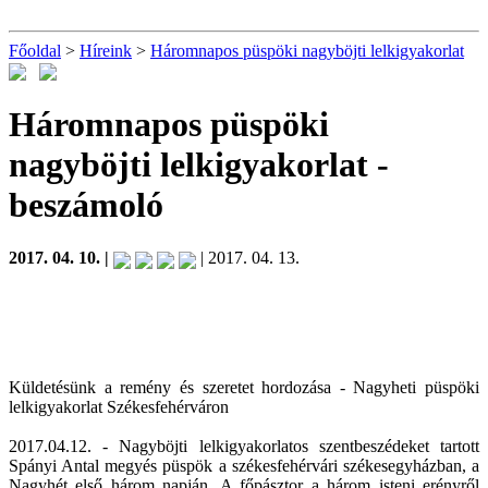
Főoldal
>
Híreink
>
Háromnapos püspöki nagyböjti lelkigyakorlat
Háromnapos püspöki
nagyböjti lelkigyakorlat
-
beszámoló
2017. 04. 10. |
| 2017. 04. 13.
Küldetésünk a remény és szeretet hordozása - Nagyheti püspöki
lelkigyakorlat Székesfehérváron
2017.04.12. - Nagyböjti lelkigyakorlatos szentbeszédeket tartott
Spányi Antal megyés püspök a székesfehérvári székesegyházban, a
Nagyhét első három napján. A főpásztor a három isteni erényről