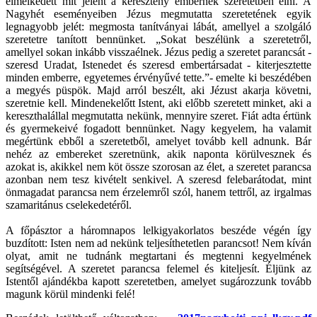
elmélkedett mit jelent a keresztény embernek szeretetben élni. A
Nagyhét eseményeiben Jézus megmutatta szeretetének egyik
legnagyobb jelét: megmosta tanítványai lábát, amellyel a szolgáló
szeretetre tanított bennünket. „Sokat beszélünk a szeretetről,
amellyel sokan inkább visszaélnek. Jézus pedig a szeretet parancsát -
szeresd Uradat, Istenedet és szeresd embertársadat - kiterjesztette
minden emberre, egyetemes érvényűvé tette.”- emelte ki beszédében
a megyés püspök. Majd arról beszélt, aki Jézust akarja követni,
szeretnie kell. Mindenekelőtt Istent, aki előbb szeretett minket, aki a
kereszthalállal megmutatta nekünk, mennyire szeret. Fiát adta értünk
és gyermekeivé fogadott bennünket. Nagy kegyelem, ha valamit
megértünk ebből a szeretetből, amelyet tovább kell adnunk. Bár
nehéz az embereket szeretnünk, akik naponta körülvesznek és
azokat is, akikkel nem köt össze szorosan az élet, a szeretet parancsa
azonban nem tesz kivételt senkivel. A szeresd felebarátodat, mint
önmagadat parancsa nem érzelemről szól, hanem tettről, az irgalmas
szamaritánus cselekedetéről.
A főpásztor a háromnapos lelkigyakorlatos beszéde végén így
buzdított: Isten nem ad nekünk teljesíthetetlen parancsot! Nem kíván
olyat, amit ne tudnánk megtartani és megtenni kegyelmének
segítségével. A szeretet parancsa felemel és kiteljesít. Éljünk az
Istentől ajándékba kapott szeretetben, amelyet sugározzunk tovább
magunk körül mindenki felé!