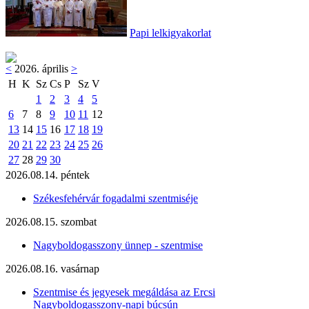
Papi lelkigyakorlat
<
2026. április
>
H
K
Sz
Cs
P
Sz
V
1
2
3
4
5
6
7
8
9
10
11
12
13
14
15
16
17
18
19
20
21
22
23
24
25
26
27
28
29
30
2026.08.14. péntek
Székesfehérvár fogadalmi szentmiséje
2026.08.15. szombat
Nagyboldogasszony ünnep - szentmise
2026.08.16. vasárnap
Szentmise és jegyesek megáldása az Ercsi
Nagyboldogasszony-napi búcsún