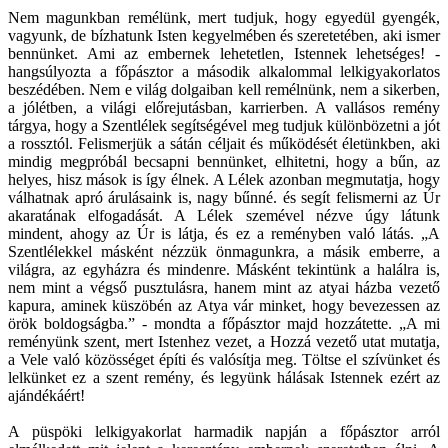
Nem magunkban remélünk, mert tudjuk, hogy egyedül gyengék,
vagyunk, de bízhatunk Isten kegyelmében és szeretetében, aki ismer
bennünket. Ami az embernek lehetetlen, Istennek lehetséges! -
hangsúlyozta a főpásztor a második alkalommal lelkigyakorlatos
beszédében. Nem e világ dolgaiban kell remélnünk, nem a sikerben,
a jólétben, a világi előrejutásban, karrierben. A vallásos remény
tárgya, hogy a Szentlélek segítségével meg tudjuk különbözetni a jót
a rossztól. Felismerjük a sátán céljait és működését életünkben, aki
mindig megpróbál becsapni bennünket, elhitetni, hogy a bűn, az
helyes, hisz mások is így élnek. A Lélek azonban megmutatja, hogy
válhatnak apró árulásaink is, nagy bűnné. és segít felismerni az Úr
akaratának elfogadását. A Lélek szemével nézve úgy látunk
mindent, ahogy az Úr is látja, és ez a reményben való látás. „A
Szentlélekkel másként nézzük önmagunkra, a másik emberre, a
világra, az egyházra és mindenre. Másként tekintünk a halálra is,
nem mint a végső pusztulásra, hanem mint az atyai házba vezető
kapura, aminek küszöbén az Atya vár minket, hogy bevezessen az
örök boldogságba.” - mondta a főpásztor majd hozzátette. „A mi
reményünk szent, mert Istenhez vezet, a Hozzá vezető utat mutatja,
a Vele való közösséget építi és valósítja meg. Töltse el szívünket és
lelkünket ez a szent remény, és legyünk hálásak Istennek ezért az
ajándékáért!
A püspöki lelkigyakorlat harmadik napján a főpásztor arról