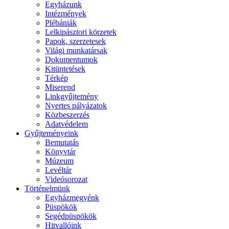
Egyházunk
Intézmények
Plébániák
Lelkipásztori körzetek
Papok, szerzetesek
Világi munkatársak
Dokumentumok
Kitüntetések
Térkép
Miserend
Linkgyűjtemény
Nyertes pályázatok
Közbeszerzés
Adatvédelem
Gyűjteményeink
Bemutatás
Könyvtár
Múzeum
Levéltár
Videósorozat
Történelmünk
Egyházmegyénk
Püspökök
Segédpüspökök
Hitvallóink