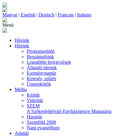
Magyar
|
English
|
Deutsch
|
Francais
|
Italiano
Menü
Híreink
Híreink
Programajánló
Beszámolóink
Legutóbbi bejegyzések
Állandó híreink
Eseménynaptár
Keresés, szűrés
Ünnepkörök
Média
Képtár
Videótár
SZEM
A Székesfehérvári Egyházmegye Magazinja
Hangtár
Szentföld 2008
Napi evangélium
Adattár