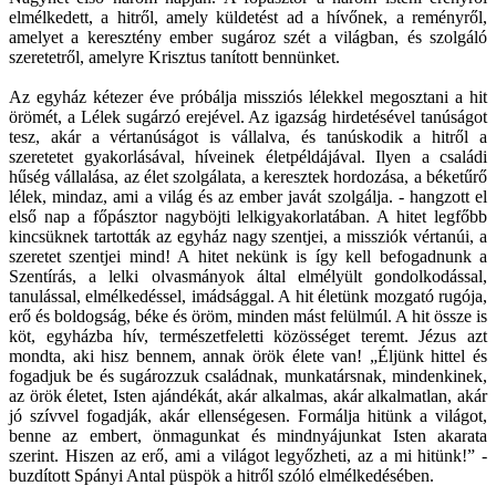
elmélkedett, a hitről, amely küldetést ad a hívőnek, a reményről,
amelyet a keresztény ember sugároz szét a világban, és szolgáló
szeretetről, amelyre Krisztus tanított bennünket.
Az egyház kétezer éve próbálja missziós lélekkel megosztani a hit
örömét, a Lélek sugárzó erejével. Az igazság hirdetésével tanúságot
tesz, akár a vértanúságot is vállalva, és tanúskodik a hitről a
szeretetet gyakorlásával, híveinek életpéldájával. Ilyen a családi
hűség vállalása, az élet szolgálata, a keresztek hordozása, a béketűrő
lélek, mindaz, ami a világ és az ember javát szolgálja. - hangzott el
első nap a főpásztor nagyböjti lelkigyakorlatában. A hitet legfőbb
kincsüknek tartották az egyház nagy szentjei, a missziók vértanúi, a
szeretet szentjei mind! A hitet nekünk is így kell befogadnunk a
Szentírás, a lelki olvasmányok által elmélyült gondolkodással,
tanulással, elmélkedéssel, imádsággal. A hit életünk mozgató rugója,
erő és boldogság, béke és öröm, minden mást felülmúl. A hit össze is
köt, egyházba hív, természetfeletti közösséget teremt. Jézus azt
mondta, aki hisz bennem, annak örök élete van! „Éljünk hittel és
fogadjuk be és sugározzuk családnak, munkatársnak, mindenkinek,
az örök életet, Isten ajándékát, akár alkalmas, akár alkalmatlan, akár
jó szívvel fogadják, akár ellenségesen. Formálja hitünk a világot,
benne az embert, önmagunkat és mindnyájunkat Isten akarata
szerint. Hiszen az erő, ami a világot legyőzheti, az a mi hitünk!” -
buzdított Spányi Antal püspök a hitről szóló elmélkedésében.