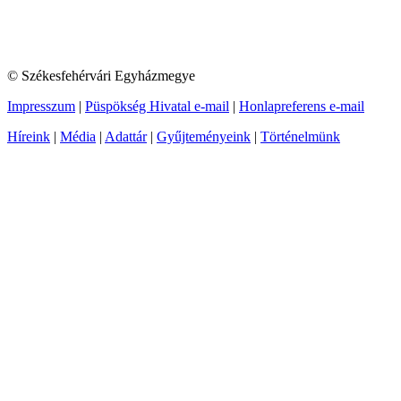
© Székesfehérvári Egyházmegye
Impresszum
|
Püspökség Hivatal e-mail
|
Honlapreferens e-mail
Híreink
|
Média
|
Adattár
|
Gyűjteményeink
|
Történelmünk