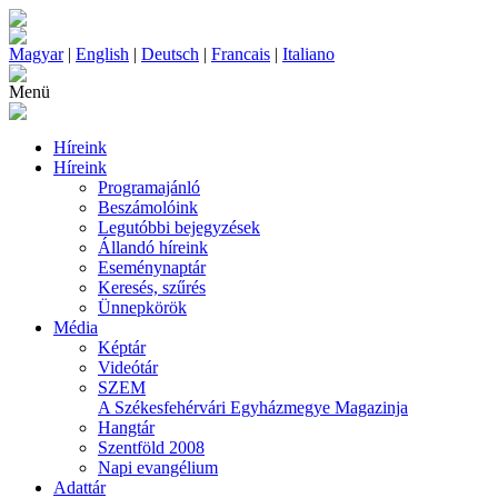
Magyar
|
English
|
Deutsch
|
Francais
|
Italiano
Menü
Híreink
Híreink
Programajánló
Beszámolóink
Legutóbbi bejegyzések
Állandó híreink
Eseménynaptár
Keresés, szűrés
Ünnepkörök
Média
Képtár
Videótár
SZEM
A Székesfehérvári Egyházmegye Magazinja
Hangtár
Szentföld 2008
Napi evangélium
Adattár