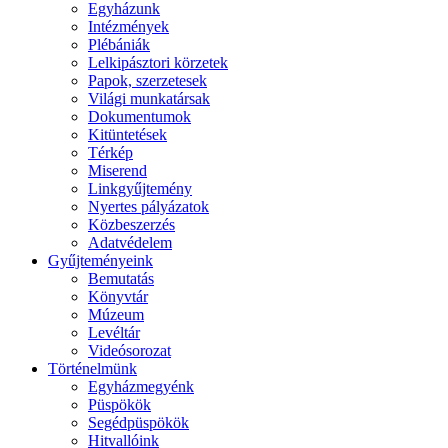
Egyházunk
Intézmények
Plébániák
Lelkipásztori körzetek
Papok, szerzetesek
Világi munkatársak
Dokumentumok
Kitüntetések
Térkép
Miserend
Linkgyűjtemény
Nyertes pályázatok
Közbeszerzés
Adatvédelem
Gyűjteményeink
Bemutatás
Könyvtár
Múzeum
Levéltár
Videósorozat
Történelmünk
Egyházmegyénk
Püspökök
Segédpüspökök
Hitvallóink