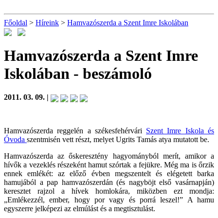
Főoldal
>
Híreink
>
Hamvazószerda a Szent Imre Iskolában
Hamvazószerda a Szent Imre
Iskolában
- beszámoló
2011. 03. 09. |
Hamvazószerda reggelén a székesfehérvári
Szent Imre Iskola és
Óvoda
szentmisén vett részt, melyet Ugrits Tamás atya mutatott be.
Hamvazószerda az őskeresztény hagyományból merít, amikor a
hívők a vezeklés részeként hamut szórtak a fejükre. Még ma is őrzik
ennek emlékét: az előző évben megszentelt és elégetett barka
hamujából a pap hamvazószerdán (és nagyböjt első vasárnapján)
keresztet rajzol a hívek homlokára, miközben ezt mondja:
„Emlékezzél, ember, hogy por vagy és porrá leszel!” A hamu
egyszerre jelképezi az elmúlást és a megtisztulást.