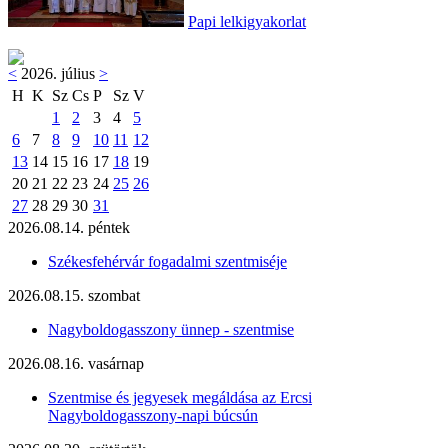
Papi lelkigyakorlat
<
2026. július
>
H
K
Sz
Cs
P
Sz
V
1
2
3
4
5
6
7
8
9
10
11
12
13
14
15
16
17
18
19
20
21
22
23
24
25
26
27
28
29
30
31
2026.08.14. péntek
Székesfehérvár fogadalmi szentmiséje
2026.08.15. szombat
Nagyboldogasszony ünnep - szentmise
2026.08.16. vasárnap
Szentmise és jegyesek megáldása az Ercsi
Nagyboldogasszony-napi búcsún