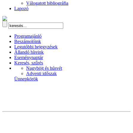
Válogatott bibliográfia
Lapozó
Programajánló
Beszámolóink
Legutóbbi bejegyzések
Állandó híreink
Eseménynaptár
Keresés, szűrés
Nagyböjt és húsvét
Adventi időszak
Ünnepkörök