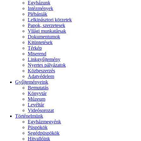
Egyházunk
Intézmények
Plébániák
Lelkipásztori körzetek
Papok, szerzetesek
Világi munkatársak
Dokumentumok
Kitüntetések
Térkép
Miserend
Linkgyűjtemény
Nyertes pályázatok
Közbeszerzés
Adatvédelem
Gyűjteményeink
Bemutatás
Könyvtár
Múzeum
Levéltár
Videósorozat
Történelmünk
Egyházmegyénk
Püspökök
Segédpüspökök
Hitvallóink