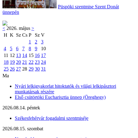
Püspöki szentmise Szent Donát
ünnepén
<
2026. május
>
H
K
Sz
Cs
P
Sz
V
1
2
3
4
5
6
7
8
9
10
11
12
13
14
15
16
17
18
19
20
21
22
23
24
25
26
27
28
29
30
31
Ma
Nyári lelkigyakorlat hitoktatók és világi lelkipásztori
munkatársak részére
Első csütörtöki Eucharisztia ünnep (Öreghegy)
2026.08.14. péntek
Székesfehérvár fogadalmi szentmiséje
2026.08.15. szombat