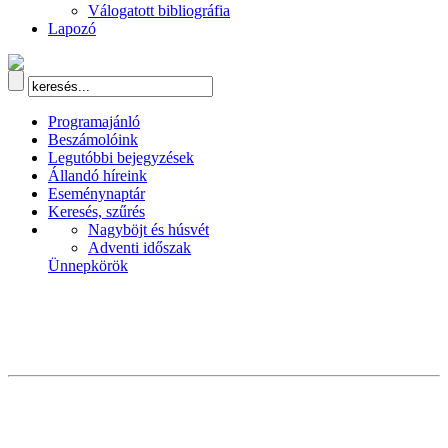
Válogatott bibliográfia
Lapozó
Programajánló
Beszámolóink
Legutóbbi bejegyzések
Állandó híreink
Eseménynaptár
Keresés, szűrés
Nagyböjt és húsvét
Adventi időszak
Ünnepkörök