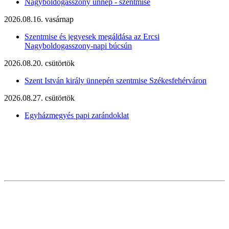
Nagyboldogasszony ünnep - szentmise
2026.08.16. vasárnap
Szentmise és jegyesek megáldása az Ercsi
Nagyboldogasszony-napi búcsún
2026.08.20. csütörtök
Szent István király ünnepén szentmise Székesfehérváron
2026.08.27. csütörtök
Egyházmegyés papi zarándoklat