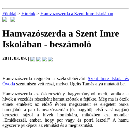
Főoldal
>
Híreink
>
Hamvazószerda a Szent Imre Iskolában
Hamvazószerda a Szent Imre
Iskolában
- beszámoló
2011. 03. 09. |
Hamvazószerda reggelén a székesfehérvári
Szent Imre Iskola és
Óvoda
szentmisén vett részt, melyet Ugrits Tamás atya mutatott be.
Hamvazószerda az őskeresztény hagyományból merít, amikor a
hívők a vezeklés részeként hamut szórtak a fejükre. Még ma is őrzik
ennek emlékét: az előző évben megszentelt és elégetett barka
hamujából a pap hamvazószerdán (és nagyböjt első vasárnapján)
keresztet rajzol a hívek homlokára, miközben ezt mondja:
„Emlékezzél, ember, hogy por vagy és porrá leszel!” A hamu
egyszerre jelképezi az elmúlást és a megtisztulást.