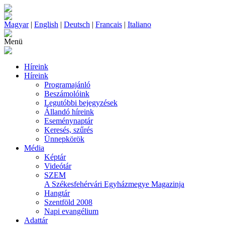
Magyar
|
English
|
Deutsch
|
Francais
|
Italiano
Menü
Híreink
Híreink
Programajánló
Beszámolóink
Legutóbbi bejegyzések
Állandó híreink
Eseménynaptár
Keresés, szűrés
Ünnepkörök
Média
Képtár
Videótár
SZEM
A Székesfehérvári Egyházmegye Magazinja
Hangtár
Szentföld 2008
Napi evangélium
Adattár