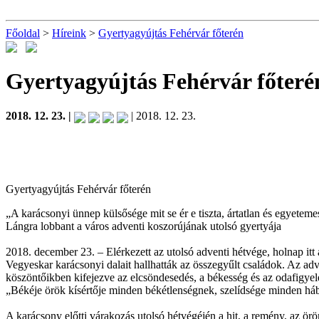
Főoldal
>
Híreink
>
Gyertyagyújtás Fehérvár főterén
Gyertyagyújtás Fehérvár főteré
2018. 12. 23. |
| 2018. 12. 23.
Gyertyagyújtás Fehérvár főterén
„A karácsonyi ünnep külsősége mit se ér e tiszta, ártatlan és egyetemes
Lángra lobbant a város adventi koszorújának utolsó gyertyája
2018. december 23. – Elérkezett az utolsó adventi hétvége, holnap it
Vegyeskar karácsonyi dalait hallhatták az összegyűlt családok. Az ad
köszöntőikben kifejezve az elcsöndesedés, a békesség és az odafigyel
„Békéje örök kísértője minden békétlenségnek, szelídsége minden hábor
A karácsony előtti várakozás utolsó hétvégéjén a hit, a remény, az ö