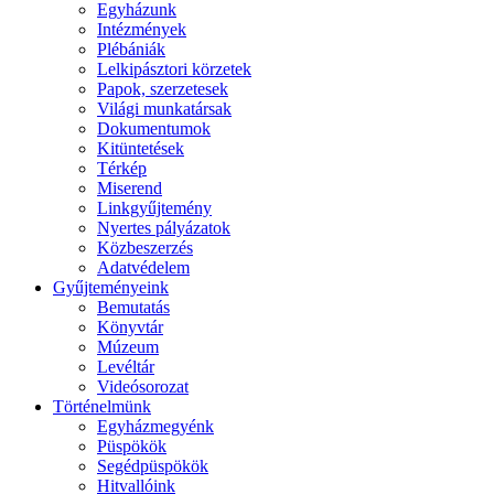
Egyházunk
Intézmények
Plébániák
Lelkipásztori körzetek
Papok, szerzetesek
Világi munkatársak
Dokumentumok
Kitüntetések
Térkép
Miserend
Linkgyűjtemény
Nyertes pályázatok
Közbeszerzés
Adatvédelem
Gyűjteményeink
Bemutatás
Könyvtár
Múzeum
Levéltár
Videósorozat
Történelmünk
Egyházmegyénk
Püspökök
Segédpüspökök
Hitvallóink