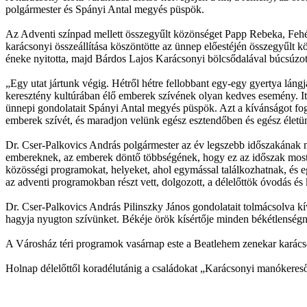
polgármester és Spányi Antal megyés püspök.
Az Adventi színpad mellett összegyűlt közönséget Papp Rebeka, Fehé
karácsonyi összeállítása köszöntötte az ünnep előestéjén összegyűlt
éneke nyitotta, majd Bárdos Lajos Karácsonyi bölcsődalával búcsúzot
„Egy utat jártunk végig. Hétről hétre fellobbant egy-egy gyertya lángj
keresztény kultúrában élő emberek szívének olyan kedves esemény. Itt
ünnepi gondolatait Spányi Antal megyés püspök. Azt a kívánságot fog
emberek szívét, és maradjon velünk egész esztendőben és egész életü
Dr. Cser-Palkovics András polgármester az év legszebb időszakának ne
embereknek, az emberek döntő többségének, hogy ez az időszak most is a
közösségi programokat, helyeket, ahol egymással találkozhatnak, és 
az adventi programokban részt vett, dolgozott, a délelőttök óvodás és
Dr. Cser-Palkovics András Pilinszky János gondolatait tolmácsolva kív
hagyja nyugton szívünket. Békéje örök kísértője minden békétlenségne
A Városház téri programok vasárnap este a Beatlehem zenekar karácso
Holnap délelőttől koradélutánig a családokat „Karácsonyi manókereső”