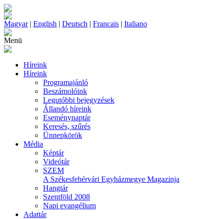
Magyar
|
English
|
Deutsch
|
Francais
|
Italiano
Menü
Híreink
Híreink
Programajánló
Beszámolóink
Legutóbbi bejegyzések
Állandó híreink
Eseménynaptár
Keresés, szűrés
Ünnepkörök
Média
Képtár
Videótár
SZEM
A Székesfehérvári Egyházmegye Magazinja
Hangtár
Szentföld 2008
Napi evangélium
Adattár