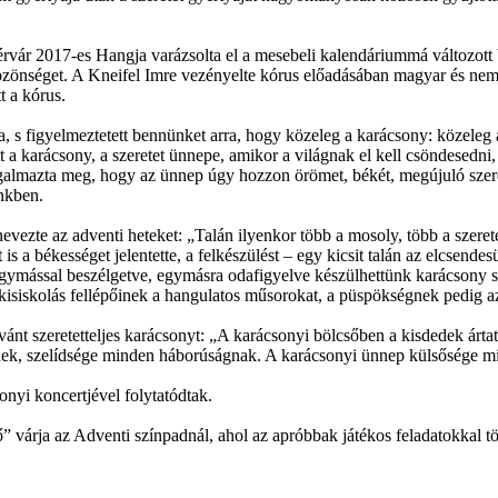
rvár 2017-es Hangja varázsolta el a mesebeli kalendáriummá változot
 közönséget. A Kneifel Imre vezényelte kórus előadásában magyar és ne
t a kórus.
a, s figyelmeztetett bennünket arra, hogy közeleg a karácsony: közeleg 
 a karácsony, a szeretet ünnepe, amikor a világnak el kell csöndesedni
almazta meg, hogy az ünnep úgy hozzon örömet, békét, megújuló szerete
nkben.
vezte az adventi heteket: „Talán ilyenkor több a mosoly, több a szere
 békességet jelentette, a felkészülést – egy kicsit talán az elcsendesül
egymással beszélgetve, egymásra odafigyelve készülhettünk karácsony 
 kisiskolás fellépőinek a hangulatos műsorokat, a püspökségnek pedig a
ánt szeretetteljes karácsonyt: „A karácsonyi bölcsőben a kisdedek ártatl
k, szelídsége minden háborúságnak. A karácsonyi ünnep külsősége mit se 
nyi koncertjével folytatódtak.
 várja az Adventi színpadnál, ahol az apróbbak játékos feladatokkal tö