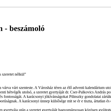
n
- beszámoló
 szeretet nélkül”
t a várva várt szenteste. A Városház téren az élő adventi kalendárium u
venti hétvégék utolsó, a szeretet gyertyáját dr. Cser-Palkovics András
és fontosságát. A karácsonyi jókívánságokat Pilinszky gondolatai zárták
úságnak. A karácsonyi ünnep külsősége mit se ér e tiszta, ártatlan és 
röm gyertyája után a szeretet gyertyáját hagyományosan közösen gyújtot