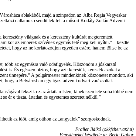
t Városháza ablakából, majd a színpadon az Alba Regia Vegyeskar
mzetközi dallamok csendültek fel: a műsort Kodály Zoltán Adventi
a keresztény világnak és a keresztény kultúrát megteremtett,
, amikor az emberek szívének egymás felé meg kell nyílni.” – kezdte
tet, hogy az ne korlátozódjon egyetlen estére, hanem töltse be az
tet, több az egymásra való odafigyelés. Köszönöm a jóakaratú
ést is. És egészen biztos, hogy azt: kerestük, keresték azokat a
szent ünnepére.” A polgármester mindenkinek köszönetet mondott, aki
zt, hogy a Belvárosban egy igazi adventi udvart varázsoltak.
anságával fekszik ez az ártatlan Isten, kinek szeretete soha többé nem
ér e tiszta, ártatlan és egyetemes szeretet nélkül.”
lthetik az időt, amíg otthon az „angyalok” szorgoskodnak.
Fraller Ildikó (okkfehervar.hu)
Fényképeket készítette dr. Berta Gábor