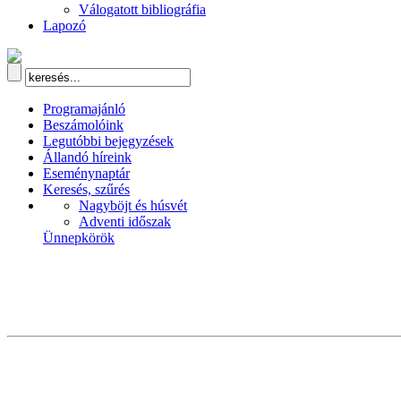
Válogatott bibliográfia
Lapozó
Programajánló
Beszámolóink
Legutóbbi bejegyzések
Állandó híreink
Eseménynaptár
Keresés, szűrés
Nagyböjt és húsvét
Adventi időszak
Ünnepkörök