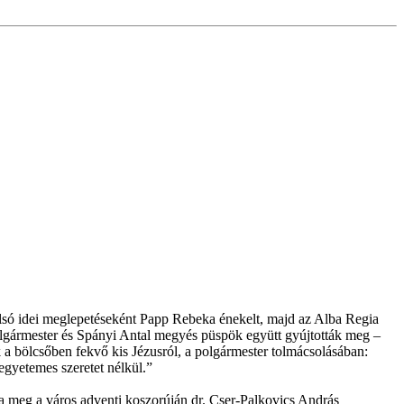
tolsó idei meglepetéseként Papp Rebeka énekelt, majd az Alba Regia
 polgármester és Spányi Antal megyés püspök együtt gyújtották meg –
 a bölcsőben fekvő kis Jézusról, a polgármester tolmácsolásában:
egyetemes szeretet nélkül.”
ta meg a város adventi koszorúján dr. Cser-Palkovics András