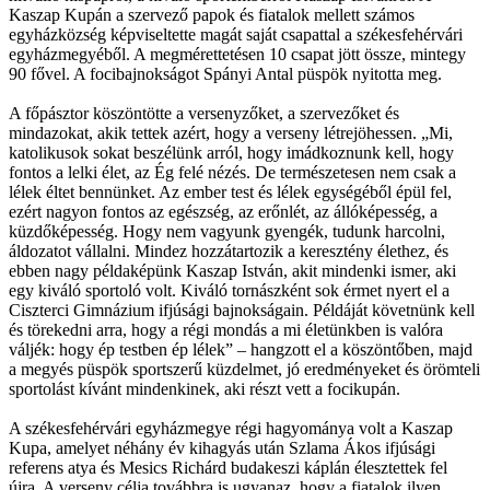
Kaszap Kupán a szervező papok és fiatalok mellett számos
egyházközség képviseltette magát saját csapattal a székesfehérvári
egyházmegyéből. A megmérettetésen 10 csapat jött össze, mintegy
90 fővel. A focibajnokságot Spányi Antal püspök nyitotta meg.
A főpásztor köszöntötte a versenyzőket, a szervezőket és
mindazokat, akik tettek azért, hogy a verseny létrejöhessen. „Mi,
katolikusok sokat beszélünk arról, hogy imádkoznunk kell, hogy
fontos a lelki élet, az Ég felé nézés. De természetesen nem csak a
lélek éltet bennünket. Az ember test és lélek egységéből épül fel,
ezért nagyon fontos az egészség, az erőnlét, az állóképesség, a
küzdőképesség. Hogy nem vagyunk gyengék, tudunk harcolni,
áldozatot vállalni. Mindez hozzátartozik a keresztény élethez, és
ebben nagy példaképünk Kaszap István, akit mindenki ismer, aki
egy kiváló sportoló volt. Kiváló tornászként sok érmet nyert el a
Ciszterci Gimnázium ifjúsági bajnokságain. Példáját követnünk kell
és törekedni arra, hogy a régi mondás a mi életünkben is valóra
váljék: hogy ép testben ép lélek” – hangzott el a köszöntőben, majd
a megyés püspök sportszerű küzdelmet, jó eredményeket és örömteli
sportolást kívánt mindenkinek, aki részt vett a focikupán.
A székesfehérvári egyházmegye régi hagyománya volt a Kaszap
Kupa, amelyet néhány év kihagyás után Szlama Ákos ifjúsági
referens atya és Mesics Richárd budakeszi káplán élesztettek fel
újra. A verseny célja továbbra is ugyanaz, hogy a fiatalok ilyen