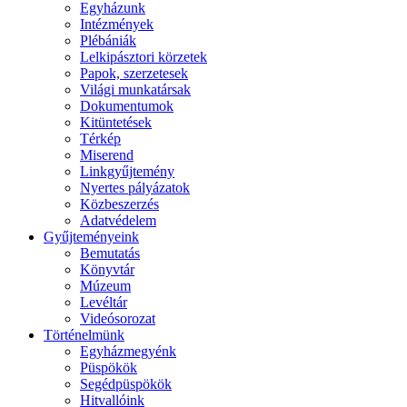
Egyházunk
Intézmények
Plébániák
Lelkipásztori körzetek
Papok, szerzetesek
Világi munkatársak
Dokumentumok
Kitüntetések
Térkép
Miserend
Linkgyűjtemény
Nyertes pályázatok
Közbeszerzés
Adatvédelem
Gyűjteményeink
Bemutatás
Könyvtár
Múzeum
Levéltár
Videósorozat
Történelmünk
Egyházmegyénk
Püspökök
Segédpüspökök
Hitvallóink