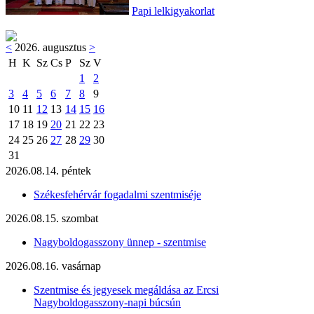
Papi lelkigyakorlat
<
2026. augusztus
>
H
K
Sz
Cs
P
Sz
V
1
2
3
4
5
6
7
8
9
10
11
12
13
14
15
16
17
18
19
20
21
22
23
24
25
26
27
28
29
30
31
2026.08.14. péntek
Székesfehérvár fogadalmi szentmiséje
2026.08.15. szombat
Nagyboldogasszony ünnep - szentmise
2026.08.16. vasárnap
Szentmise és jegyesek megáldása az Ercsi
Nagyboldogasszony-napi búcsún