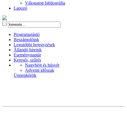
Válogatott bibliográfia
Lapozó
Programajánló
Beszámolóink
Legutóbbi bejegyzések
Állandó híreink
Eseménynaptár
Keresés, szűrés
Nagyböjt és húsvét
Adventi időszak
Ünnepkörök