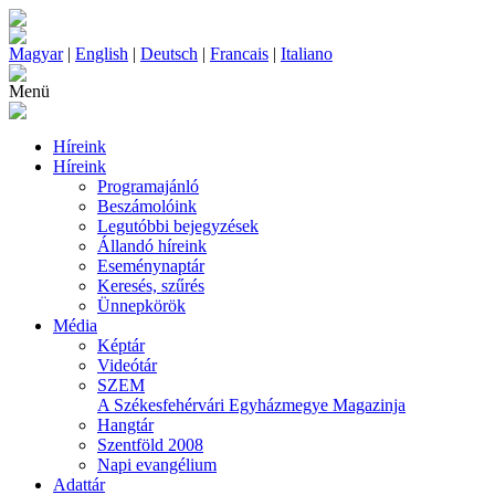
Magyar
|
English
|
Deutsch
|
Francais
|
Italiano
Menü
Híreink
Híreink
Programajánló
Beszámolóink
Legutóbbi bejegyzések
Állandó híreink
Eseménynaptár
Keresés, szűrés
Ünnepkörök
Média
Képtár
Videótár
SZEM
A Székesfehérvári Egyházmegye Magazinja
Hangtár
Szentföld 2008
Napi evangélium
Adattár