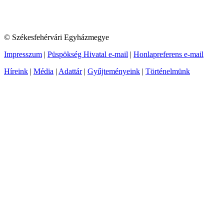
© Székesfehérvári Egyházmegye
Impresszum
|
Püspökség Hivatal e-mail
|
Honlapreferens e-mail
Híreink
|
Média
|
Adattár
|
Gyűjteményeink
|
Történelmünk