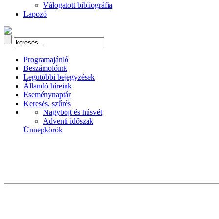
Válogatott bibliográfia
Lapozó
Programajánló
Beszámolóink
Legutóbbi bejegyzések
Állandó híreink
Eseménynaptár
Keresés, szűrés
Nagyböjt és húsvét
Adventi időszak
Ünnepkörök