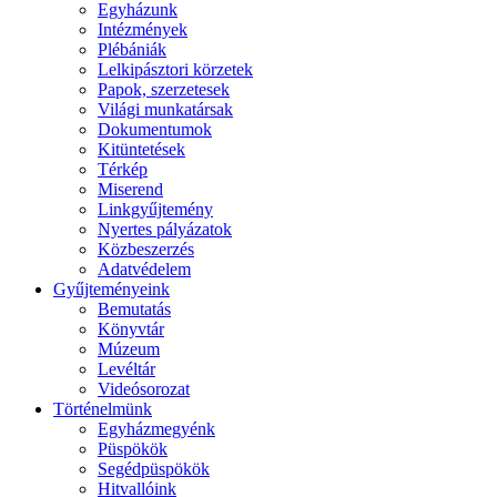
Egyházunk
Intézmények
Plébániák
Lelkipásztori körzetek
Papok, szerzetesek
Világi munkatársak
Dokumentumok
Kitüntetések
Térkép
Miserend
Linkgyűjtemény
Nyertes pályázatok
Közbeszerzés
Adatvédelem
Gyűjteményeink
Bemutatás
Könyvtár
Múzeum
Levéltár
Videósorozat
Történelmünk
Egyházmegyénk
Püspökök
Segédpüspökök
Hitvallóink