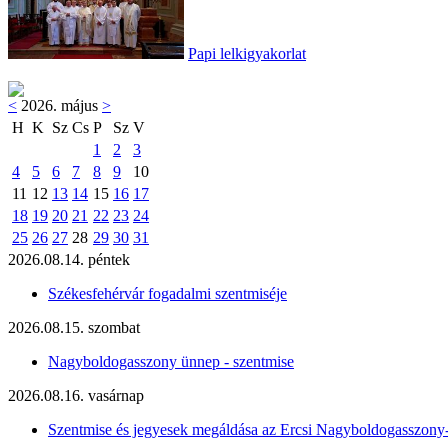
Papi lelkigyakorlat
<
2026. május
>
H
K
Sz
Cs
P
Sz
V
1
2
3
4
5
6
7
8
9
10
11
12
13
14
15
16
17
18
19
20
21
22
23
24
25
26
27
28
29
30
31
2026.08.14. péntek
Székesfehérvár fogadalmi szentmiséje
2026.08.15. szombat
Nagyboldogasszony ünnep - szentmise
2026.08.16. vasárnap
Szentmise és jegyesek megáldása az Ercsi Nagyboldogasszony