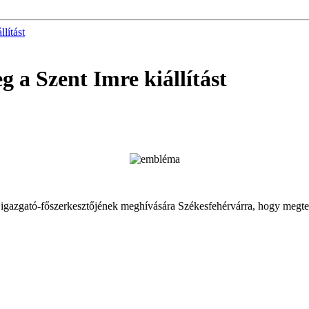
lítást
 a Szent Imre kiállítást
igazgató-főszerkesztőjének meghívására Székesfehérvárra, hogy megte