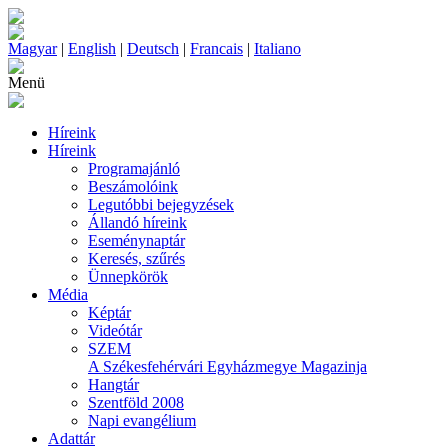
Magyar
|
English
|
Deutsch
|
Francais
|
Italiano
Menü
Híreink
Híreink
Programajánló
Beszámolóink
Legutóbbi bejegyzések
Állandó híreink
Eseménynaptár
Keresés, szűrés
Ünnepkörök
Média
Képtár
Videótár
SZEM
A Székesfehérvári Egyházmegye Magazinja
Hangtár
Szentföld 2008
Napi evangélium
Adattár