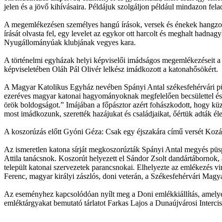
jelen és a jövő kihívásaira. Példájuk szolgáljon például mindazon f
A megemlékezésen személyes hangú írások, versek és énekek hangzottak
írását olvasta fel, egy levelet az egykor ott harcolt és meghalt had
Nyugállományúak klubjának vegyes kara.
A történelmi egyházak helyi képviselői imádságos megemlékezéseit 
képviseletében Oláh Pál Olivér lelkész imádkozott a katonahősökért.
A Magyar Katolikus Egyház nevében Spányi Antal székesfehérvári püs
ezeréves magyar katonai hagyományoknak megfelelően becsülettel és t
örök boldogságot.” Imájában a főpásztor azért fohászkodott, hogy kü
most imádkozunk, szerették hazájukat és családjaikat, őértük adták éle
A koszorúzás előtt Gyóni Géza: Csak egy éjszakára című versét Kozá
Az ismeretlen katona sírját megkoszorúzták Spányi Antal megyés pü
Attila tanácsnok. Koszorút helyezett el Sándor Zsolt dandártábornok
települt katonai szervezetek parancsnokai. Elhelyezte az emlékezés 
Ferenc, magyar királyi zászlós, doni veterán, a Székesfehérvári Mag
Az eseményhez kapcsolódóan nyílt meg a Doni emlékkiállítás, amelyen
emléktárgyakat bemutató tárlatot Farkas Lajos a Dunaújvárosi Interc