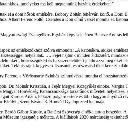
eladatainkhoz, amelyeket ma kell megtennünk hazánk érdekében.”
 el a doni hősök emlékére. Bobory Zoltán fehérvári költő, a Doni Bajtá
nagyhoz. Albert Ferenc költő, Csendes a Don című versét mondta el, kat
a Magyarországi Evangélikus Egyház képviseletében Bencze András le
pök az emlékezőkhöz szólva elmondta: „A katonákra, akikre emlékezün
isztességgel helytálltak. …. Fejet hajtunk minden áldozatért, mindaz
zdelmükért, hősiességükért és hazaszeretetükért jutalmazza meg őket I
tüket. Tekints rájuk kegyesen Jézusunk, és részesítsd őket kereszthalálo
ry Ferenc, a Vörösmarty Színház színművésze mondta el hozzátartozój
spök, Dr. Molnár Krisztián, a Fejér Megyei Közgyűlés elnöke, Vargha
, a Magyar Honvédség Parancsnoksága törzsfőnök műveleti helyettese, 
virágait Kardos Ádám, Pákozd polgármestere és több hagyományőrző civ
yar Királyi „Szent István” 3. Honvéd Gyalogezred katonája.
 Berdó Gábor Károly, a Bajtársi Szövetség elnöke tartott beszédet. A
isa Múzeum igazgatója méltatta. A kiállítások 2020 márciusáig tekinth