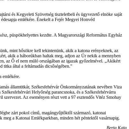
rsi és Kegyeleti Szövetség tiszteletbeli és ügyvezető elnöke saját
ona édesapja emlékére. Énekelt a Fejér Megyei Honvéd
lkész, püspökhelyettes kezdte. A Magyarországi Református Egyház
k, mint hősökre kell tekintenünk, akik a katona erényeknek, az
okért, akik a háborúkban haltak meg, adjon az Úr nekik a mennyben
sten, az Ő el nem múló országában az igazak győzelmével. „Akikért
d titka által a feltámadás dicsőségében.”
a emlékére.
 Tamás államtitkár, Székesfehérvár Önkormányzatának nevében Viza
a Székesfehérvári Helyőrség parancsnoka, és a Székesfehérvárra
il szervezet. Az eseményen részt vett a 97 esztendős Vitéz Smohay
 Jégbe zárt pokol című, magángyűjtőktől származó, katonai
etők meg a Katonai Emlékparkban, minden hét péntektől vasárnapig.
Berta Kata