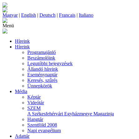
Magyar
|
English
|
Deutsch
|
Francais
|
Italiano
Menü
Híreink
Híreink
Programajánló
Beszámolóink
Legutóbbi bejegyzések
Állandó híreink
Eseménynaptár
Keresés, szűrés
Ünnepkörök
Média
Képtár
Videótár
SZEM
A Székesfehérvári Egyházmegye Magazinja
Hangtár
Szentföld 2008
Napi evangélium
Adattár