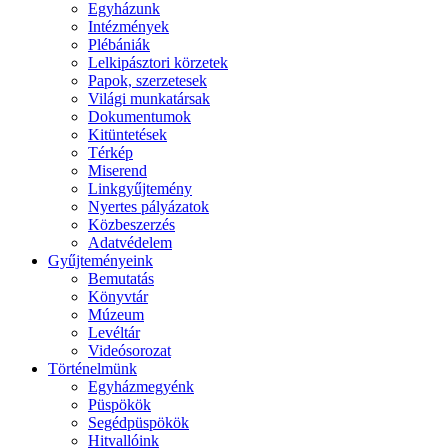
Egyházunk
Intézmények
Plébániák
Lelkipásztori körzetek
Papok, szerzetesek
Világi munkatársak
Dokumentumok
Kitüntetések
Térkép
Miserend
Linkgyűjtemény
Nyertes pályázatok
Közbeszerzés
Adatvédelem
Gyűjteményeink
Bemutatás
Könyvtár
Múzeum
Levéltár
Videósorozat
Történelmünk
Egyházmegyénk
Püspökök
Segédpüspökök
Hitvallóink