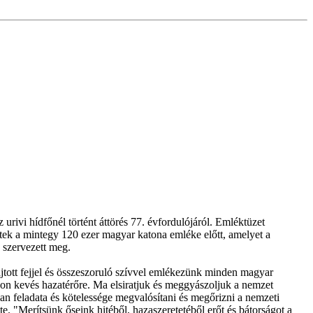
rivi hídfőnél történt áttörés 77. évfordulójáról. Emléktüzet
tek a mintegy 120 ezer magyar katona emléke előtt, amelyet a
 szervezett meg.
tott fejjel és összeszoruló szívvel emlékezünk minden magyar
yon kevés hazatérőre. Ma elsiratjuk és meggyászoljuk a nemzet
an feladata és kötelessége megvalósítani és megőrizni a nemzeti
. "Merítsünk őseink hitéből, hazaszeretetéből erőt és bátorságot a