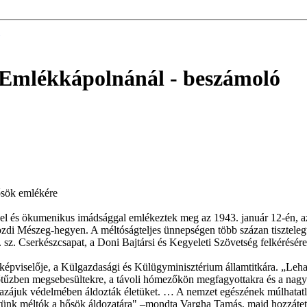
 Emlékkápolnánál
- beszámoló
hősök emlékére
kel és ökumenikus imádsággal emlékeztek meg az 1943. január 12-én, az u
zdi Mészeg-hegyen. A méltóságteljes ünnepségen több százan tiszteleg
. Cserkészcsapat, a Doni Bajtársi és Kegyeleti Szövetség felkérésére
pviselője, a Külgazdasági és Külügyminisztérium államtitkára. „Lehaj
rgőtűzben megsebesültekre, a távoli hómezőkön megfagyottakra és a nag
 hazájuk védelmében áldozták életüket. … A nemzet egészének múlhatatl
etünk méltók a hősök áldozatára" –mondta Vargha Tamás, majd hozzátette