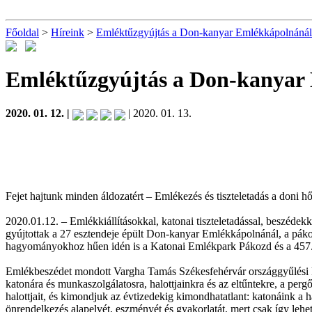
Főoldal
>
Híreink
>
Emléktűzgyújtás a Don-kanyar Emlékkápolnánál
Emléktűzgyújtás a Don-kanyar
2020. 01. 12. |
| 2020. 01. 13.
Fejet hajtunk minden áldozatért – Emlékezés és tiszteletadás a doni 
2020.01.12. – Emlékkiállításokkal, katonai tiszteletadással, beszédek
gyújtottak a 27 esztendeje épült Don-kanyar Emlékkápolnánál, a páko
hagyományokhoz hűen idén is a Katonai Emlékpark Pákozd és a 457. sz
Emlékbeszédet mondott Vargha Tamás Székesfehérvár országgyűlési ké
katonára és munkaszolgálatosra, halottjainkra és az eltűntekre, a pe
halottjait, és kimondjuk az évtizedekig kimondhatatlant: katonáink a
önrendelkezés alapelvét, eszményét és gyakorlatát, mert csak így leh