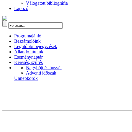
Válogatott bibliográfia
Lapozó
Programajánló
Beszámolóink
Legutóbbi bejegyzések
Állandó híreink
Eseménynaptár
Keresés, szűrés
Nagyböjt és húsvét
Adventi időszak
Ünnepkörök