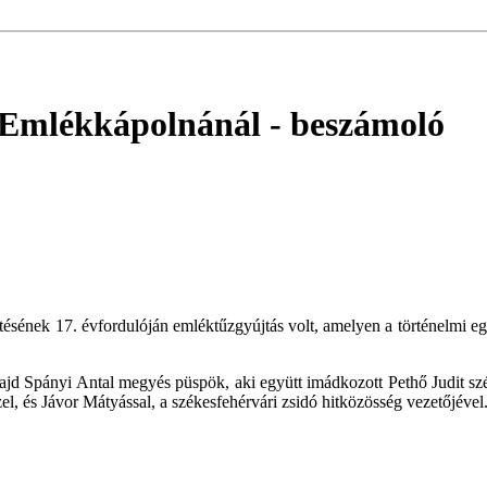
 Emlékkápolnánál
- beszámoló
tésének 17. évfordulóján emléktűzgyújtás volt, amelyen a történelmi 
Spányi Antal megyés püspök, aki együtt imádkozott Pethő Judit széke
el, és Jávor Mátyással, a székesfehérvári zsidó hitközösség vezetőjével