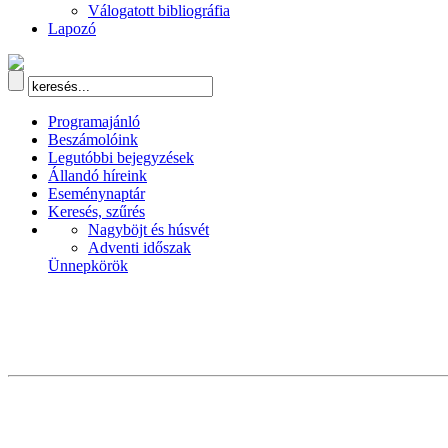
Válogatott bibliográfia
Lapozó
Programajánló
Beszámolóink
Legutóbbi bejegyzések
Állandó híreink
Eseménynaptár
Keresés, szűrés
Nagyböjt és húsvét
Adventi időszak
Ünnepkörök