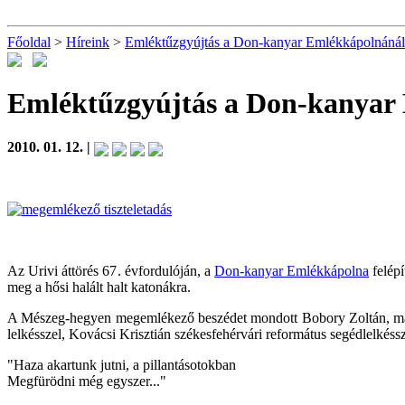
Főoldal
>
Híreink
>
Emléktűzgyújtás a Don-kanyar Emlékkápolnánál
Emléktűzgyújtás a Don-kanyar
2010. 01. 12. |
Az Urivi áttörés 67. évfordulóján, a
Don-kanyar Emlékkápolna
felépí
meg a hősi halált halt katonákra.
A Mészeg-hegyen megemlékező beszédet mondott Bobory Zoltán, majd 
lelkésszel, Kovácsi Krisztián székesfehérvári református segédlelkéssz
"Haza akartunk jutni, a pillantásotokban
Megfürödni még egyszer..."