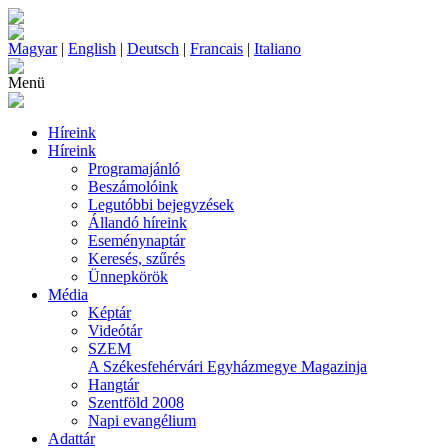
Magyar
|
English
|
Deutsch
|
Francais
|
Italiano
Menü
Híreink
Híreink
Programajánló
Beszámolóink
Legutóbbi bejegyzések
Állandó híreink
Eseménynaptár
Keresés, szűrés
Ünnepkörök
Média
Képtár
Videótár
SZEM
A Székesfehérvári Egyházmegye Magazinja
Hangtár
Szentföld 2008
Napi evangélium
Adattár