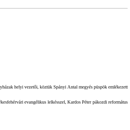
egyházak helyi vezetői, köztük Spányi Antal megyés püspök emlékezett
sfehérvári evangélikus lelkésszel, Kardos Péter pákozdi református
.