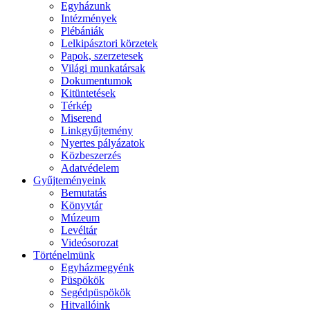
Egyházunk
Intézmények
Plébániák
Lelkipásztori körzetek
Papok, szerzetesek
Világi munkatársak
Dokumentumok
Kitüntetések
Térkép
Miserend
Linkgyűjtemény
Nyertes pályázatok
Közbeszerzés
Adatvédelem
Gyűjteményeink
Bemutatás
Könyvtár
Múzeum
Levéltár
Videósorozat
Történelmünk
Egyházmegyénk
Püspökök
Segédpüspökök
Hitvallóink