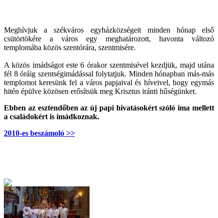
Meghívjuk a székváros egyházközségeit minden hónap első
csütörtökére a város egy meghatározott, havonta változó
templomába közös szentórára, szentmisére.
A közös imádságot este 6 órakor szentmisével kezdjük, majd utána
fél 8 óráig szentségimádással folytatjuk. Minden hónapban más-más
templomot keresünk fel a város papjaival és híveivel, hogy egymás
hitén épülve közösen erősítsük meg Krisztus iránti hűségünket.
Ebben az esztendőben az új papi hivatásokért szóló ima mellett
a családokért is imádkoznak.
2010-es beszámoló >>