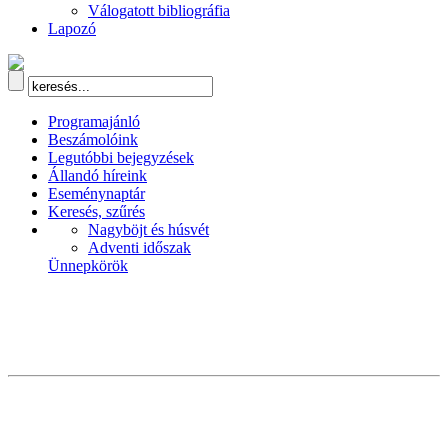
Válogatott bibliográfia
Lapozó
Programajánló
Beszámolóink
Legutóbbi bejegyzések
Állandó híreink
Eseménynaptár
Keresés, szűrés
Nagyböjt és húsvét
Adventi időszak
Ünnepkörök