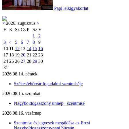
Papi lelkigyakorlat
<
2026. augusztus
>
H
K
Sz
Cs
P
Sz
V
1
2
3
4
5
6
7
8
9
10
11
12
13
14
15
16
17
18
19
20
21
22
23
24
25
26
27
28
29
30
31
2026.08.14. péntek
Székesfehérvár fogadalmi szentmiséje
2026.08.15. szombat
Nagyboldogasszony ünnep - szentmise
2026.08.16. vasárnap
Szentmise és jegyesek megáldása az Ercsi
Nagyboldogasszony-napi búcsún