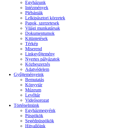
Egyházunk
Intézmények
Plébániák
Lelkipásztori körzetek
Papok, szerzetesek
Világi munkatársak
Dokumentumok
Kitüntetések
Térkép
Miserend
Linkgyűjtemény
Nyertes pályázatok
Közbeszerzés
Adatvédelem
Gyűjteményeink
Bemutatás
Könyvtár
Múzeum
Levéltár
Videósorozat
Történelmünk
Egyházmegyénk
Püspökök
Segédpüspökök
Hitvallóink