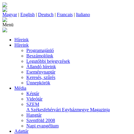
Magyar
|
English
|
Deutsch
|
Francais
|
Italiano
Menü
Híreink
Híreink
Programajánló
Beszámolóink
Legutóbbi bejegyzések
Állandó híreink
Eseménynaptár
Keresés, szűrés
Ünnepkörök
Média
Képtár
Videótár
SZEM
A Székesfehérvári Egyházmegye Magazinja
Hangtár
Szentföld 2008
Napi evangélium
Adattár