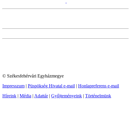
© Székesfehérvári Egyházmegye
Impresszum
|
Püspökség Hivatal e-mail
|
Honlapreferens e-mail
Híreink
|
Média
|
Adattár
|
Gyűjteményeink
|
Történelmünk