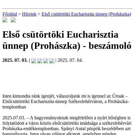
Főoldal
>
Híreink
>
Első csütörtöki Eucharisztia ünnep (Prohászka)
Első csütörtöki Eucharisztia
ünnep (Prohászka)
- beszámoló
2025. 07. 03. |
| 2025. 07. 04.
Isten kimondta ránk igenjét, válaszoljunk mi is igennel az Úrnak –
Elsőcsütörtöki Eucharisztia-ünnep Székesfehérváron, a Prohászka-
templomban
2025.07.03. – A hagyományoknak megfelelően a nyári hőségben is
folytatódott a város közös elsőcsütörtöki imádsága a székesfehérvári
Prohászka-emléktemplomban. Spányi Antal püspök beszédében azt
hangsúlyozta, Isten olyan világot alkotott, amelyben minden