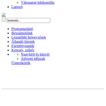
Válogatott bibliográfia
Lapozó
Programajánló
Beszámolóink
Legutóbbi bejegyzések
Állandó híreink
Eseménynaptár
Keresés, szűrés
Nagyböjt és húsvét
Adventi időszak
Ünnepkörök