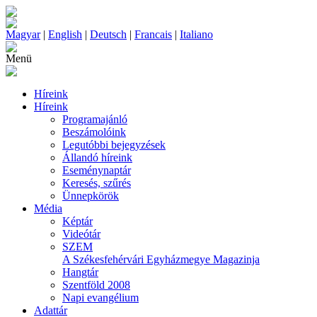
Magyar
|
English
|
Deutsch
|
Francais
|
Italiano
Menü
Híreink
Híreink
Programajánló
Beszámolóink
Legutóbbi bejegyzések
Állandó híreink
Eseménynaptár
Keresés, szűrés
Ünnepkörök
Média
Képtár
Videótár
SZEM
A Székesfehérvári Egyházmegye Magazinja
Hangtár
Szentföld 2008
Napi evangélium
Adattár