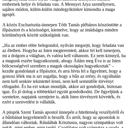
embernek helye és feladata van. A Mennyei Atya személyesen,
sajátos módon, külön-külön mindegyikünkre kimondta a maga
igenjét.
A közös Eucharisztia-ünnepen Tóth Tamás plébános köszöntötte a
főpásztort és a közösséget, kiemelve, hogy az imádságra minden
körülmények között szükségünk van.
„Ha az ember ebbe belegondol, nyilván megsejti, hogy feladata van
az életben. Hogyha az Isten megteremtett, akkor fel kell ismerjem,
mi a dolgom a világban, és valóra kell váltanom. Ez nem könnyű, ha
a magunk eszére hagyatkozunk, ahogy Ádám meg Éva is az Isten
bölcsességével szemben a maguk okosságára hagyatkoztak” –
kezdte gondolatait a főpásztor, és arra hívta fel a figyelmet, hogy a
gonosz lélek ma is azt sugallja, hogy a bűn az erény, és egyáltalán
nem kell senkire tekintettel lenni, nem kell semmiféle törvényt
elfogadni. És ha ezt sokan mondják, akkor azt gondoljuk, biztosan
igaz. És jó dolog a többiekkel együtt gondolkodni. De figyeljünk a
szentekre, napjaink szentjeire is, akik Isten törvényeit követték, és
ezért a szenvedést is vállalták.
A püspök Szent Tamás apostol ünnepén a hitetlenség veszélyéről és
a bűnbánat kegyelmeiről is beszélt. És arról, hogy az apostolok is
állandóan változtak. Rátaláltak Krisztusra, nagyon szimpatikus volt
nekik, mint ember, mint tanító. Csodálatos volt számukra a csoda, a