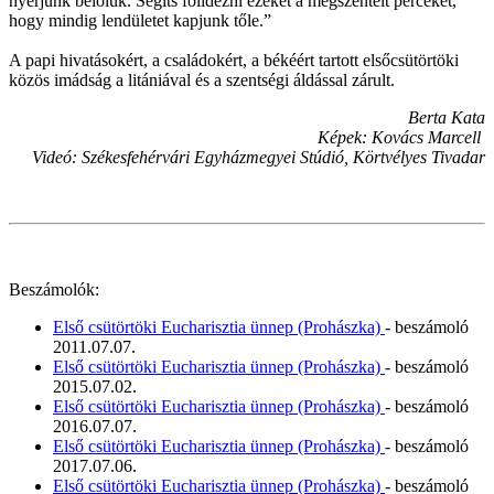
nyerjünk belőlük. Segíts fölidézni ezeket a megszentelt perceket,
hogy mindig lendületet kapjunk tőle.”
A papi hivatásokért, a családokért, a békéért tartott elsőcsütörtöki
közös imádság a litániával és a szentségi áldással zárult.
Berta Kata
Képek: Kovács Marcell
Videó: Székesfehérvári Egyházmegyei Stúdió, Körtvélyes Tivadar
Beszámolók:
Első csütörtöki Eucharisztia ünnep (Prohászka)
- beszámoló
2011.07.07.
Első csütörtöki Eucharisztia ünnep (Prohászka)
- beszámoló
2015.07.02.
Első csütörtöki Eucharisztia ünnep (Prohászka)
- beszámoló
2016.07.07.
Első csütörtöki Eucharisztia ünnep (Prohászka)
- beszámoló
2017.07.06.
Első csütörtöki Eucharisztia ünnep (Prohászka)
- beszámoló