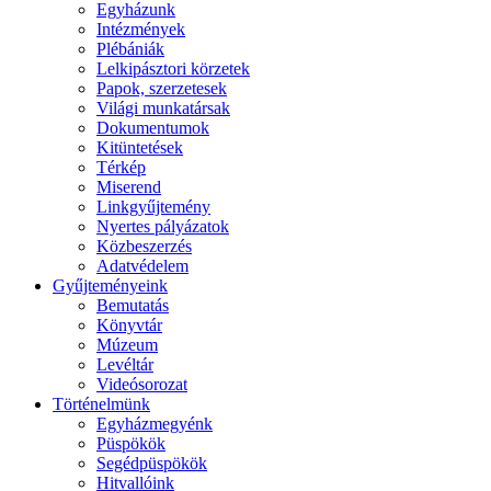
Egyházunk
Intézmények
Plébániák
Lelkipásztori körzetek
Papok, szerzetesek
Világi munkatársak
Dokumentumok
Kitüntetések
Térkép
Miserend
Linkgyűjtemény
Nyertes pályázatok
Közbeszerzés
Adatvédelem
Gyűjteményeink
Bemutatás
Könyvtár
Múzeum
Levéltár
Videósorozat
Történelmünk
Egyházmegyénk
Püspökök
Segédpüspökök
Hitvallóink