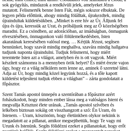
sok gyógyítás, mindazok a rendkívüli jelek, amelyeket Jézus
mutatott. Felismerték benne Isten Fiát, mégis sokszor elbuktak. De
legyen példa előttünk, ahogy mindig fölálltak, újrakezdtek, mindig
újraindultak küldetésükben. „Minket is erre hív az Úr. Álljunk fel
újra és újra, keressük az Urat, és próbáljunk meg az Ő közelségében
maradni. Ez a csöndben, az adorációban, az imádságban, önmagunk
elvesztésében, önmagunkon való fölülemelkedésben, Isten
akaratának keresésében valósul meg. … Kérjük Jézust, segítsen
bennünket, hogy szavát mindig meghallva, szavára mindig hallgatva
tudjunk naponta újraindulni. Tudjuk felismerni, hogy miért
teremtette Isten azt a világot, amelyben én is ott vagyok. Miért
készített számomra is a mennyben örök helyet? És miért érezte vajon
úgy, hogy ez a világ nélkülem nem lenne az, aminek ő szeretné látni.
Adja az Úr, hogy mindig közel legyünk hozzá, és a tőle kapott
küldetést teljesíteni tudjuk ebben a világban” – zárta gondolatait a
főpásztor.
Szent Tamás apostol ünnepén a szentórában a főpásztor azért
fohászkodott, hogy minden ember lássa meg a valóságos Istent és
megvallja Krisztust élete urának. „Tamás apostol szívében és
lelkében biztosan sokáig ott visszhangzott a szó: Én Uram, én
Istenem. – Uram, köszönöm, hogy életünkben olykor nekünk is
megadatott az a pillanat, amikor megsejthettük, hogy Te vagy mi
Urunk és Istenünk. Segíts fölidézni ezeket a pillanatokat, hogy erőt