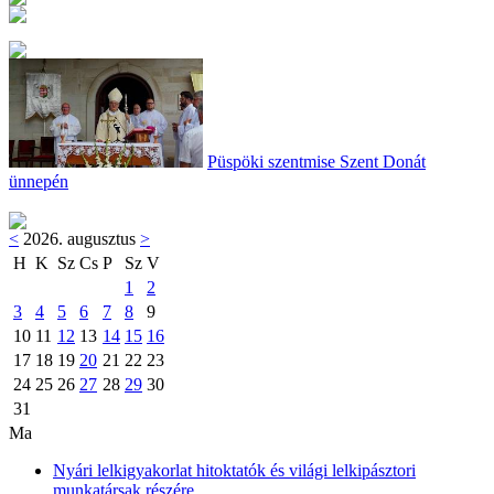
Püspöki szentmise Szent Donát
ünnepén
<
2026. augusztus
>
H
K
Sz
Cs
P
Sz
V
1
2
3
4
5
6
7
8
9
10
11
12
13
14
15
16
17
18
19
20
21
22
23
24
25
26
27
28
29
30
31
Ma
Nyári lelkigyakorlat hitoktatók és világi lelkipásztori
munkatársak részére