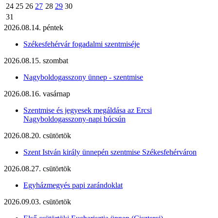
24
25
26
27
28
29
30
31
2026.08.14. péntek
Székesfehérvár fogadalmi szentmiséje
2026.08.15. szombat
Nagyboldogasszony ünnep - szentmise
2026.08.16. vasárnap
Szentmise és jegyesek megáldása az Ercsi
Nagyboldogasszony-napi búcsún
2026.08.20. csütörtök
Szent István király ünnepén szentmise Székesfehérváron
2026.08.27. csütörtök
Egyházmegyés papi zarándoklat
2026.09.03. csütörtök