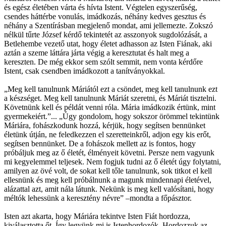
és egész életében várta és hívta Istent. Végtelen egyszerűség,
csendes háttérbe vonulás, imádkozás, néhány kedves gesztus és
néhány a Szentírásban megjelenő mondat, ami jellemezte. Zokszó
nélkül tűrte József kérdő tekintetét az asszonyok sugdolózását, a
Betlehembe vezető utat, hogy életet adhasson az Isten Fiának, aki
aztán a szeme láttára járta végig a keresztutat és halt meg a
kereszten. De még ekkor sem szólt semmit, nem vonta kérdőre
Istent, csak csendben imádkozott a tanítványokkal.
„Meg kell tanulnunk Máriától ezt a csöndet, meg kell tanulnunk ezt
a készséget. Meg kell tanulnunk Máriát szeretni, és Máriát tisztelni.
Követnünk kell és példát venni róla. Mária imádkozik értünk, mint
gyermekeiért.”... „Úgy gondolom, hogy sokszor örömmel tekintünk
Máriára, fohászkodunk hozzá, kérjük, hogy segítsen bennünket
életünk útján, ne feledkezzen el szeretteinkről, adjon egy kis erőt,
segítsen bennünket. De a fohászok mellett az is fontos, hogy
próbáljuk meg az ő életét, élményeit követni. Persze nem vagyunk
mi kegyelemmel teljesek. Nem fogjuk tudni az ő életét úgy folytatni,
amilyen az övé volt, de sokat kell tőle tanulnunk, sok titkot el kell
ellesnünk és meg kell próbálnunk a magunk mindennapi életével,
alázattal azt, amit nála látunk. Nekünk is meg kell valósítani, hogy
méltók lehessünk a keresztény névre” –mondta a főpásztor.
Isten azt akarta, hogy Máriára tekintve Isten Fiát hordozza,
kiválasztotta őt. Így legyünk mi is Istenhordozók. Hordozzuk az