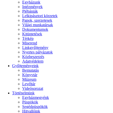
Egyházunk
Intézmények
Plébániák
Lelkipásztori körzetek
Papok, szerzetesek
Világi munkatársak
Dokumentumok
Kitüntetések
Térkép
Miserend
Linkgyűjtemény
Nyertes pályázatok
Közbeszerzés
Adatvédelem
Gyűjteményeink
Bemutatás
Könyvtár
Múzeum
Levéltár
Videósorozat
Történelmünk
Egyházmegyénk
Püspökök
Segédpüspökök
Hitvallóink