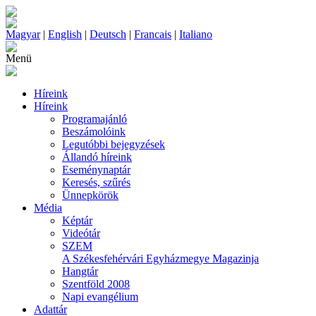
Magyar
|
English
|
Deutsch
|
Francais
|
Italiano
Menü
Híreink
Híreink
Programajánló
Beszámolóink
Legutóbbi bejegyzések
Állandó híreink
Eseménynaptár
Keresés, szűrés
Ünnepkörök
Média
Képtár
Videótár
SZEM
A Székesfehérvári Egyházmegye Magazinja
Hangtár
Szentföld 2008
Napi evangélium
Adattár