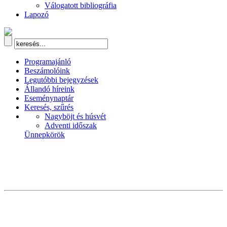
Válogatott bibliográfia
Lapozó
Programajánló
Beszámolóink
Legutóbbi bejegyzések
Állandó híreink
Eseménynaptár
Keresés, szűrés
Nagyböjt és húsvét
Adventi időszak
Ünnepkörök