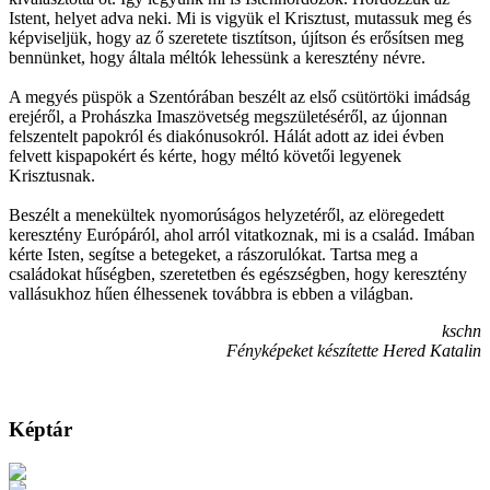
Istent, helyet adva neki. Mi is vigyük el Krisztust, mutassuk meg és
képviseljük, hogy az ő szeretete tisztítson, újítson és erősítsen meg
bennünket, hogy általa méltók lehessünk a keresztény névre.
A megyés püspök a Szentórában beszélt az első csütörtöki imádság
erejéről, a Prohászka Imaszövetség megszületéséről, az újonnan
felszentelt papokról és diakónusokról. Hálát adott az idei évben
felvett kispapokért és kérte, hogy méltó követői legyenek
Krisztusnak.
Beszélt a menekültek nyomorúságos helyzetéről, az elöregedett
keresztény Európáról, ahol arról vitatkoznak, mi is a család. Imában
kérte Isten, segítse a betegeket, a rászorulókat. Tartsa meg a
családokat hűségben, szeretetben és egészségben, hogy keresztény
vallásukhoz hűen élhessenek továbbra is ebben a világban.
kschn
Fényképeket készítette Hered Katalin
Képtár