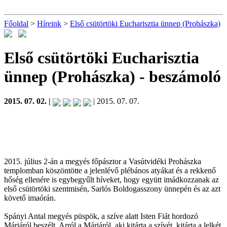
Főoldal
>
Híreink
>
Első csütörtöki Eucharisztia ünnep (Prohászka)
Első csütörtöki Eucharisztia
ünnep (Prohászka)
- beszámoló
2015. 07. 02. |
| 2015. 07. 07.
2015. július 2-án a megyés főpásztor a Vasútvidéki Prohászka
templomban köszöntötte a jelenlévő plébános atyákat és a rekkenő
hőség ellenére is egybegyűlt híveket, hogy együtt imádkozzanak az
első csütörtöki szentmisén, Sarlós Boldogasszony ünnepén és az azt
követő imaórán.
Spányi Antal megyés püspök, a szíve alatt Isten Fiát hordozó
Máriáról beszélt. Arról a Máriáról, aki kitárta a szívét, kitárta a lelkét