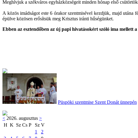
Meghívjuk a székváros egyházközségeit minden hónap első csütörtöké
A közös imádságot este 6 órakor szentmisével kezdjük, majd utána f
épülve közösen erősítsük meg Krisztus iránti hűségünket.
Ebben az esztendőben az új papi hivatásokért szóló ima mellett a
Püspöki szentmise Szent Donát ünnepén
<
2026. augusztus
>
H
K
Sz
Cs
P
Sz
V
1
2