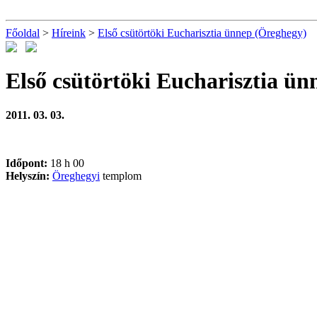
Főoldal
>
Híreink
>
Első csütörtöki Eucharisztia ünnep (Öreghegy)
Első csütörtöki Eucharisztia ü
2011. 03. 03.
Időpont:
18 h 00
Helyszín:
Öreghegyi
templom