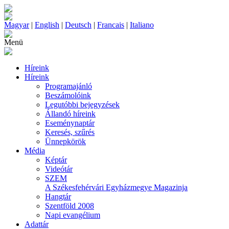
Magyar
|
English
|
Deutsch
|
Francais
|
Italiano
Menü
Híreink
Híreink
Programajánló
Beszámolóink
Legutóbbi bejegyzések
Állandó híreink
Eseménynaptár
Keresés, szűrés
Ünnepkörök
Média
Képtár
Videótár
SZEM
A Székesfehérvári Egyházmegye Magazinja
Hangtár
Szentföld 2008
Napi evangélium
Adattár