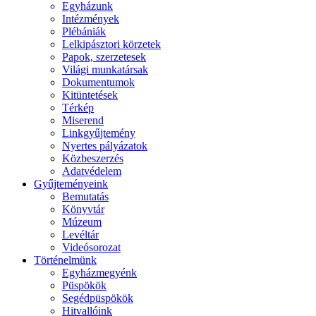
Egyházunk
Intézmények
Plébániák
Lelkipásztori körzetek
Papok, szerzetesek
Világi munkatársak
Dokumentumok
Kitüntetések
Térkép
Miserend
Linkgyűjtemény
Nyertes pályázatok
Közbeszerzés
Adatvédelem
Gyűjteményeink
Bemutatás
Könyvtár
Múzeum
Levéltár
Videósorozat
Történelmünk
Egyházmegyénk
Püspökök
Segédpüspökök
Hitvallóink