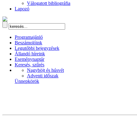
Válogatott bibliográfia
Lapozó
Programajánló
Beszámolóink
Legutóbbi bejegyzések
Állandó híreink
Eseménynaptár
Keresés, szűrés
Nagyböjt és húsvét
Adventi időszak
Ünnepkörök