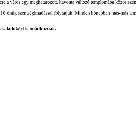
re a város egy meghatározott, havonta változó templomába közös szent
él 8 óráig szentségimádással folytatjuk. Minden hónapban más-más temp
 családokért is imádkoznak.