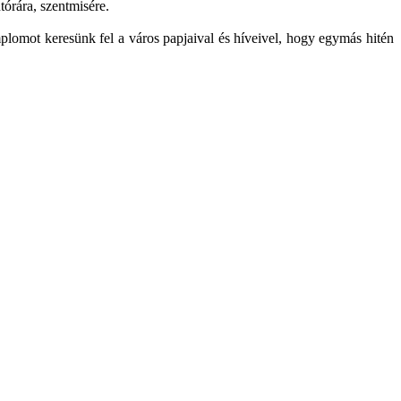
órára, szentmisére.
lomot keresünk fel a város papjaival és híveivel, hogy egymás hitén