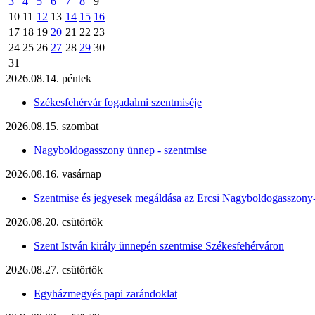
3
4
5
6
7
8
9
10
11
12
13
14
15
16
17
18
19
20
21
22
23
24
25
26
27
28
29
30
31
2026.08.14. péntek
Székesfehérvár fogadalmi szentmiséje
2026.08.15. szombat
Nagyboldogasszony ünnep - szentmise
2026.08.16. vasárnap
Szentmise és jegyesek megáldása az Ercsi Nagyboldogasszony
2026.08.20. csütörtök
Szent István király ünnepén szentmise Székesfehérváron
2026.08.27. csütörtök
Egyházmegyés papi zarándoklat