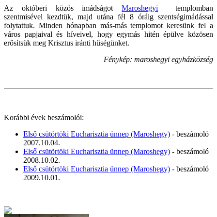
Az októberi közös imádságot
Maroshegyi
templomban
szentmisével kezdtük, majd utána fél 8 óráig szentségimádással
folytattuk. Minden hónapban más-más templomot keresünk fel a
város papjaival és híveivel, hogy egymás hitén épülve közösen
erősítsük meg Krisztus iránti hűségünket.
Fénykép: maroshegyi egyházközség
Korábbi évek beszámolói:
Első csütörtöki Eucharisztia ünnep (Maroshegy)
- beszámoló
2007.10.04.
Első csütörtöki Eucharisztia ünnep (Maroshegy)
- beszámoló
2008.10.02.
Első csütörtöki Eucharisztia ünnep (Maroshegy)
- beszámoló
2009.10.01.