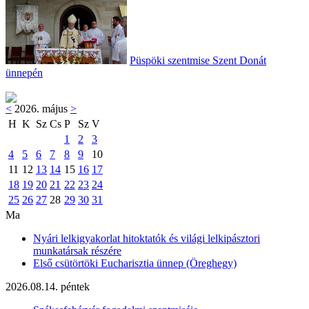
Püspöki szentmise Szent Donát
ünnepén
<
2026. május
>
H
K
Sz
Cs
P
Sz
V
1
2
3
4
5
6
7
8
9
10
11
12
13
14
15
16
17
18
19
20
21
22
23
24
25
26
27
28
29
30
31
Ma
Nyári lelkigyakorlat hitoktatók és világi lelkipásztori
munkatársak részére
Első csütörtöki Eucharisztia ünnep (Öreghegy)
2026.08.14. péntek