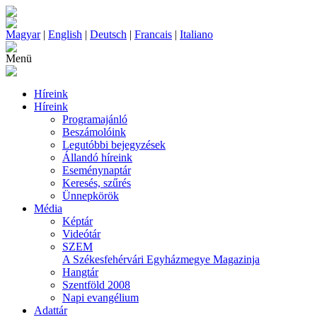
Magyar
|
English
|
Deutsch
|
Francais
|
Italiano
Menü
Híreink
Híreink
Programajánló
Beszámolóink
Legutóbbi bejegyzések
Állandó híreink
Eseménynaptár
Keresés, szűrés
Ünnepkörök
Média
Képtár
Videótár
SZEM
A Székesfehérvári Egyházmegye Magazinja
Hangtár
Szentföld 2008
Napi evangélium
Adattár