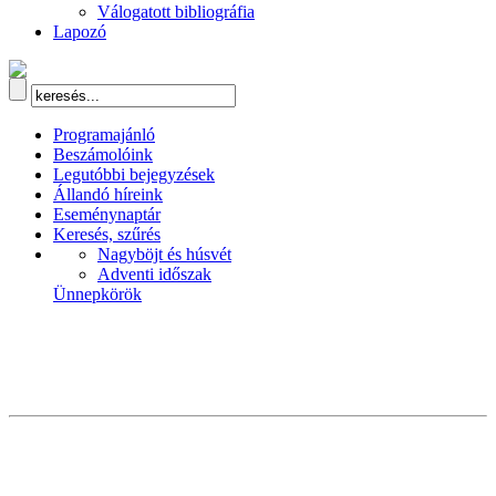
Válogatott bibliográfia
Lapozó
Programajánló
Beszámolóink
Legutóbbi bejegyzések
Állandó híreink
Eseménynaptár
Keresés, szűrés
Nagyböjt és húsvét
Adventi időszak
Ünnepkörök