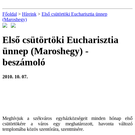
Főoldal
>
Híreink
>
Első csütörtöki Eucharisztia ünnep
(Maroshegy)
Első csütörtöki Eucharisztia
ünnep (Maroshegy)
-
beszámoló
2010. 10. 07.
Meghívjuk a székváros egyházközségeit minden hónap első
csütörtökére a város egy meghatározott, havonta változó
templomába közös szentórára, szentmisére.