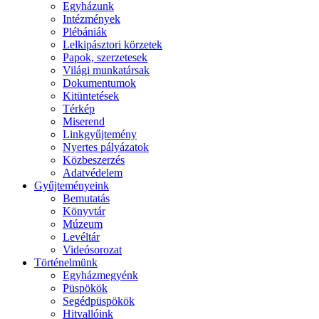
Egyházunk
Intézmények
Plébániák
Lelkipásztori körzetek
Papok, szerzetesek
Világi munkatársak
Dokumentumok
Kitüntetések
Térkép
Miserend
Linkgyűjtemény
Nyertes pályázatok
Közbeszerzés
Adatvédelem
Gyűjteményeink
Bemutatás
Könyvtár
Múzeum
Levéltár
Videósorozat
Történelmünk
Egyházmegyénk
Püspökök
Segédpüspökök
Hitvallóink