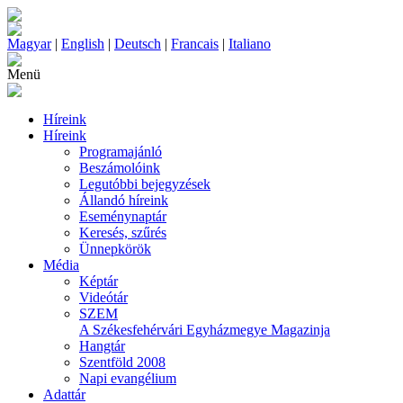
Magyar
|
English
|
Deutsch
|
Francais
|
Italiano
Menü
Híreink
Híreink
Programajánló
Beszámolóink
Legutóbbi bejegyzések
Állandó híreink
Eseménynaptár
Keresés, szűrés
Ünnepkörök
Média
Képtár
Videótár
SZEM
A Székesfehérvári Egyházmegye Magazinja
Hangtár
Szentföld 2008
Napi evangélium
Adattár