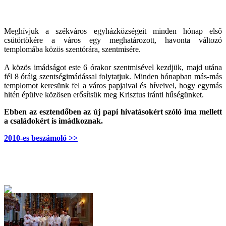
Meghívjuk a székváros egyházközségeit minden hónap első
csütörtökére a város egy meghatározott, havonta változó
templomába közös szentórára, szentmisére.
A közös imádságot este 6 órakor szentmisével kezdjük, majd utána
fél 8 óráig szentségimádással folytatjuk. Minden hónapban más-más
templomot keresünk fel a város papjaival és híveivel, hogy egymás
hitén épülve közösen erősítsük meg Krisztus iránti hűségünket.
Ebben az esztendőben az új papi hivatásokért szóló ima mellett
a családokért is imádkoznak.
2010-es beszámoló >>