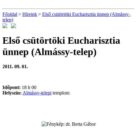
Főoldal
>
Híreink
>
Első csütörtöki Eucharisztia ünnep (Almássy-
telep)
Első csütörtöki Eucharisztia
ünnep (Almássy-telep)
2011. 09. 01.
Időpont:
18 h 00
Helyszín:
Almássy-telepi
templom