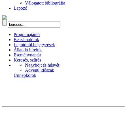
Válogatott bibliográfia
Lapozó
Programajánló
Beszámolóink
Legutóbbi bejegyzések
Állandó híreink
Eseménynaptár
Keresés, szűrés
Nagyböjt és húsvét
Adventi időszak
Ünnepkörök