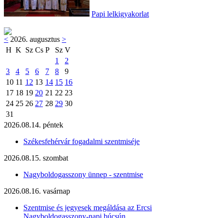
Papi lelkigyakorlat
<
2026. augusztus
>
H
K
Sz
Cs
P
Sz
V
1
2
3
4
5
6
7
8
9
10
11
12
13
14
15
16
17
18
19
20
21
22
23
24
25
26
27
28
29
30
31
2026.08.14. péntek
Székesfehérvár fogadalmi szentmiséje
2026.08.15. szombat
Nagyboldogasszony ünnep - szentmise
2026.08.16. vasárnap
Szentmise és jegyesek megáldása az Ercsi
Nagyboldogasszony-napi búcsún