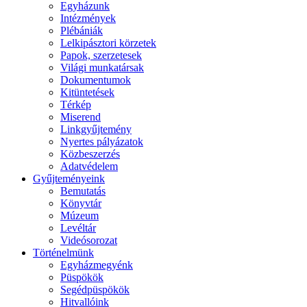
Egyházunk
Intézmények
Plébániák
Lelkipásztori körzetek
Papok, szerzetesek
Világi munkatársak
Dokumentumok
Kitüntetések
Térkép
Miserend
Linkgyűjtemény
Nyertes pályázatok
Közbeszerzés
Adatvédelem
Gyűjteményeink
Bemutatás
Könyvtár
Múzeum
Levéltár
Videósorozat
Történelmünk
Egyházmegyénk
Püspökök
Segédpüspökök
Hitvallóink