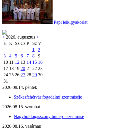
Papi lelkigyakorlat
<
2026. augusztus
>
H
K
Sz
Cs
P
Sz
V
1
2
3
4
5
6
7
8
9
10
11
12
13
14
15
16
17
18
19
20
21
22
23
24
25
26
27
28
29
30
31
2026.08.14. péntek
Székesfehérvár fogadalmi szentmiséje
2026.08.15. szombat
Nagyboldogasszony ünnep - szentmise
2026.08.16. vasárnap