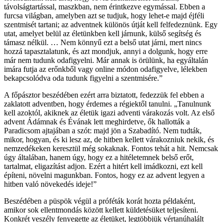
távolságtartással, maszkban, nem érintkezve egymással. Ebben a
furcsa világban, amelyben azt se tudjuk, hogy lehet-e majd éjféli
szentmisét tartani; az adventnek különös útját kell felfedeznünk. Egy
utat, amelyet belül az életünkben kell járnunk, külső segítség és
támasz nélkül. … Nem könnyű ezt a belső utat járni, mert nincs
hozzá tapasztalatunk, és azt mondjuk, annyi a dolgunk, hogy erre
már nem tudunk odafigyelni. Már annak is örülünk, ha egyáltalán
imára futja az erőnkből vagy online módon odafigyelve, lélekben
bekapcsolódva oda tudunk figyelni a szentmisére.”
A főpásztor beszédében ezért arra biztatott, fedezzük fel ebben a
zaklatott adventben, hogy érdemes a régiektől tanulni. „Tanulnunk
kell azoktól, akiknek az életük igazi adventi várakozás volt. Az első
advent Ádámnak és Évának lett meghirdetve, ők hallották a
Paradicsom ajtajában a szót: majd jön a Szabadító. Nem tudták,
mikor, hogyan, és ki lesz az, de hitben kellett várakozniuk nekik, és
nemzedékeken keresztül még sokaknak. Fontos tehát a hit. Nemcsak
úgy általában, hanem úgy, hogy ez a hitéletemnek belső erőt,
tartalmat, eligazítást adjon. Ezért a hitért kell imádkozni, ezt kell
építeni, növelni magunkban. Fontos, hogy ez az advent legyen a
hitben való növekedés ideje!”
Beszédében a püspök végül a próféták korát hozta példaként,
amikor sok ellentmondás között kellett küldetésüket teljesíteni.
Konkrét veszély fenyegette az életüket, legtöbbjük vértanúhalált