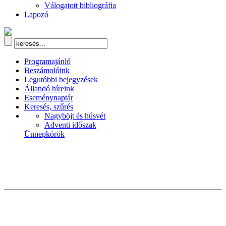
Válogatott bibliográfia
Lapozó
Programajánló
Beszámolóink
Legutóbbi bejegyzések
Állandó híreink
Eseménynaptár
Keresés, szűrés
Nagyböjt és húsvét
Adventi időszak
Ünnepkörök