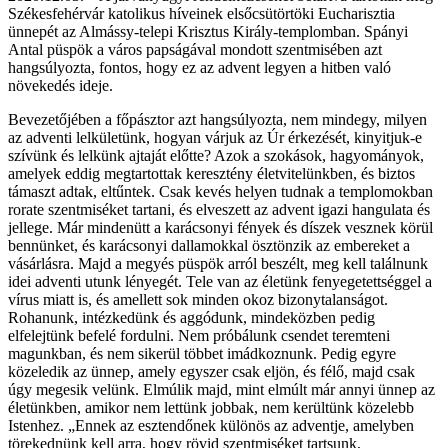
Székesfehérvár katolikus híveinek elsőcsütörtöki Eucharisztia
ünnepét az Almássy-telepi Krisztus Király-templomban. Spányi
Antal püspök a város papságával mondott szentmisében azt
hangsúlyozta, fontos, hogy ez az advent legyen a hitben való
növekedés ideje.
Bevezetőjében a főpásztor azt hangsúlyozta, nem mindegy, milyen
az adventi lelkületünk, hogyan várjuk az Úr érkezését, kinyitjuk-e
szívünk és lelkünk ajtaját előtte? Azok a szokások, hagyományok,
amelyek eddig megtartottak keresztény életvitelünkben, és biztos
támaszt adtak, eltűntek. Csak kevés helyen tudnak a templomokban
rorate szentmiséket tartani, és elveszett az advent igazi hangulata és
jellege. Már mindenütt a karácsonyi fények és díszek vesznek körül
bennünket, és karácsonyi dallamokkal ösztönzik az embereket a
vásárlásra. Majd a megyés püspök arról beszélt, meg kell találnunk
idei adventi utunk lényegét. Tele van az életünk fenyegetettséggel a
vírus miatt is, és amellett sok minden okoz bizonytalanságot.
Rohanunk, intézkedünk és aggódunk, mindeközben pedig
elfelejtünk befelé fordulni. Nem próbálunk csendet teremteni
magunkban, és nem sikerül többet imádkoznunk. Pedig egyre
közeledik az ünnep, amely egyszer csak eljön, és félő, majd csak
úgy megesik velünk. Elmúlik majd, mint elmúlt már annyi ünnep az
életünkben, amikor nem lettünk jobbak, nem kerültünk közelebb
Istenhez. „Ennek az esztendőnek különös az adventje, amelyben
törekednünk kell arra, hogy rövid szentmiséket tartsunk,