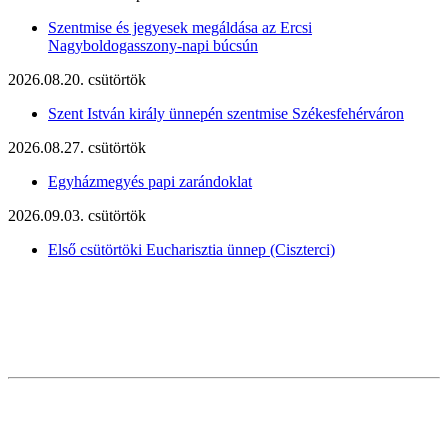
Szentmise és jegyesek megáldása az Ercsi
Nagyboldogasszony-napi búcsún
2026.08.20. csütörtök
Szent István király ünnepén szentmise Székesfehérváron
2026.08.27. csütörtök
Egyházmegyés papi zarándoklat
2026.09.03. csütörtök
Első csütörtöki Eucharisztia ünnep (Ciszterci)