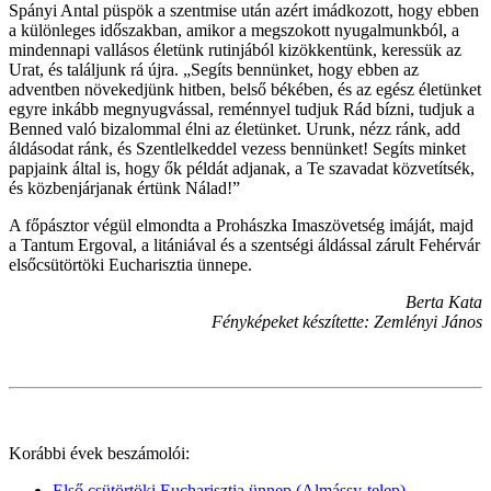
Spányi Antal püspök a szentmise után azért imádkozott, hogy ebben
a különleges időszakban, amikor a megszokott nyugalmunkból, a
mindennapi vallásos életünk rutinjából kizökkentünk, keressük az
Urat, és találjunk rá újra. „Segíts bennünket, hogy ebben az
adventben növekedjünk hitben, belső békében, és az egész életünket
egyre inkább megnyugvással, reménnyel tudjuk Rád bízni, tudjuk a
Benned való bizalommal élni az életünket. Urunk, nézz ránk, add
áldásodat ránk, és Szentlelkeddel vezess bennünket! Segíts minket
papjaink által is, hogy ők példát adjanak, a Te szavadat közvetítsék,
és közbenjárjanak értünk Nálad!”
A főpásztor végül elmondta a Prohászka Imaszövetség imáját, majd
a Tantum Ergoval, a litániával és a szentségi áldással zárult Fehérvár
elsőcsütörtöki Eucharisztia ünnepe.
Berta Kata
Fényképeket készítette: Zemlényi János
Korábbi évek beszámolói:
Első csütörtöki Eucharisztia ünnep (Almássy-telep)
-