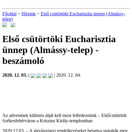
Főoldal
>
Híreink
>
Első csütörtöki Eucharisztia ünnep (Almássy-
telep)
Első csütörtöki Eucharisztia
ünnep (Almássy-telep)
-
beszámoló
2020. 12. 03. |
| 2020. 12. 04.
Az adventnek különös útját kell most felfedeznünk – Elsőcsütörtök
Székesfehérváron a Krisztus Király-templomban
2020.12.03. – A járványügyi rendelkezéseket betartva tartották meg