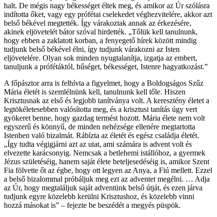
halt. De mégis nagy békességet éltek meg, és amikor az Úr szólásra
indította őket, vagy egy prófétai cselekedet véghezvitelére, akkor azt
belső békével megtették. Így várakoztak annak az érkezésére,
akinek eljövetelét bátor szóval hirdették. „Tőlük kell tanulnunk,
hogy ebben a zaklatott korban, a fenyegető hírek között mindig
tudjunk belső békével élni, így tudjunk várakozni az Isten
eljövetelére. Olyan sok minden nyugtalanítja, izgatja az embert,
tanuljunk a prófétáktól, hűséget, békességet, Istenre hagyatkozást.”
A főpásztor arra is felhívta a figyelmet, hogy a Boldogságos Szűz
Mária életét is szemlélnünk kell, tanulnunk kell tőle. Hiszen
Krisztusnak az első és legjobb tanítványa volt. A keresztény életet a
legtökéletesebben valósította meg, és a krisztusi tanítás úgy vert
gyökeret benne, hogy gazdag termést hozott. Mária élete nem volt
egyszerű és könnyű, de minden nehézsége ellenére megtartotta
Istenben való bizalmát. Rábízta az életét és egész családja életét.
„Így tudta végigjárni azt az utat, ami számára is advent volt és
elvezette karácsonyig. Nemcsak a betlehemi istállóhoz, a gyermek
Jézus születéséig, hanem saját élete beteljesedéséig is, amikor Szent
Fia fölvette őt az égbe, hogy ott legyen az Anya, a Fiú mellett. Ezzel
a belső bizalommal próbáljuk meg ezt az adventet megélni. … Adja
az Úr, hogy megtaláljuk saját adventünk belső útját, és ezen járva
tudjunk egyre közelebb kerülni Krisztushoz, és közelebb vinni
hozzá másokat is” – fejezte be beszédét a megyés püspök.