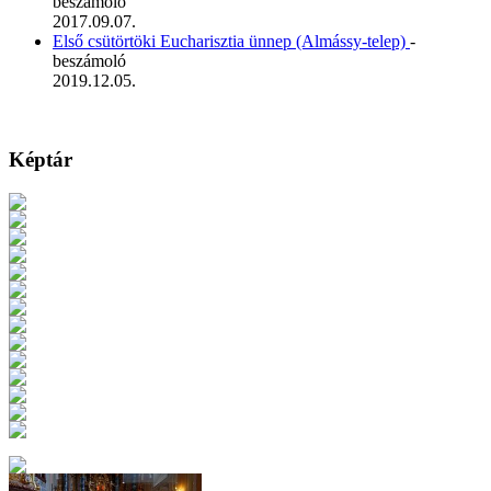
beszámoló
2017.09.07.
Első csütörtöki Eucharisztia ünnep (Almássy-telep)
-
beszámoló
2019.12.05.
Képtár