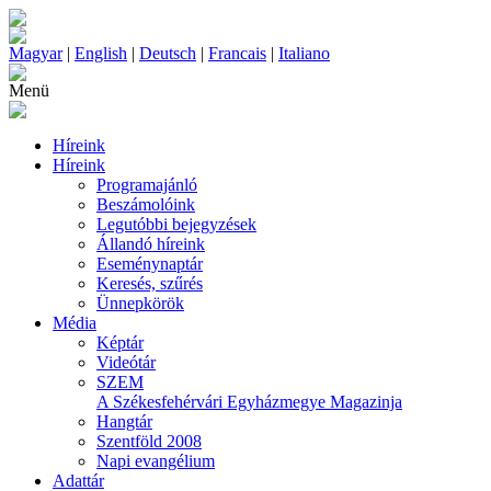
Magyar
|
English
|
Deutsch
|
Francais
|
Italiano
Menü
Híreink
Híreink
Programajánló
Beszámolóink
Legutóbbi bejegyzések
Állandó híreink
Eseménynaptár
Keresés, szűrés
Ünnepkörök
Média
Képtár
Videótár
SZEM
A Székesfehérvári Egyházmegye Magazinja
Hangtár
Szentföld 2008
Napi evangélium
Adattár