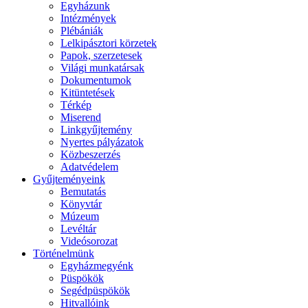
Egyházunk
Intézmények
Plébániák
Lelkipásztori körzetek
Papok, szerzetesek
Világi munkatársak
Dokumentumok
Kitüntetések
Térkép
Miserend
Linkgyűjtemény
Nyertes pályázatok
Közbeszerzés
Adatvédelem
Gyűjteményeink
Bemutatás
Könyvtár
Múzeum
Levéltár
Videósorozat
Történelmünk
Egyházmegyénk
Püspökök
Segédpüspökök
Hitvallóink