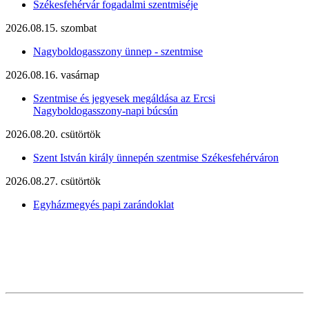
Székesfehérvár fogadalmi szentmiséje
2026.08.15. szombat
Nagyboldogasszony ünnep - szentmise
2026.08.16. vasárnap
Szentmise és jegyesek megáldása az Ercsi
Nagyboldogasszony-napi búcsún
2026.08.20. csütörtök
Szent István király ünnepén szentmise Székesfehérváron
2026.08.27. csütörtök
Egyházmegyés papi zarándoklat