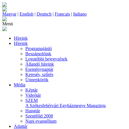
Magyar
|
English
|
Deutsch
|
Francais
|
Italiano
Menü
Híreink
Híreink
Programajánló
Beszámolóink
Legutóbbi bejegyzések
Állandó híreink
Eseménynaptár
Keresés, szűrés
Ünnepkörök
Média
Képtár
Videótár
SZEM
A Székesfehérvári Egyházmegye Magazinja
Hangtár
Szentföld 2008
Napi evangélium
Adattár