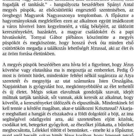
fogadják el tanítását.” - hangsúlyozta beszédében Spányi Antal
megyés püspök, az elsőcsütörtöki engesztelő szentmisében, az
öreghegyi Magyarok Nagyasszonya templomban. A főpásztor a
hagyományoknak megfelelően ezen az alkalmon együtt imádkozott
a város híveivel Isten kegyelmeiért, a világ békéjéért, az üldözött
keresztényekért, hazánkért, a magyar családokért és a papi
hivatásokért. Tornyai Gábor plébános köszöntötte a megyés
püspököt és megköszönte, hogy hosszú évek óta minden első
csütörtökön megadja a találkozás lehetőségét Jézussal, aki az élet és
az öröm forrása életünkben.
A megyés püspök beszédében arra hívta fel a figyelmet, hogy Jézus
követése vagy elutasítása ma is megosztja az embereket. Pedig Ő
most is örömöt hirdet, mindenkire feltétel nélkül sugározza az Atya
szeretetét és megnyitja az utat számunkra Isten Országába.
Napjainkban is gyógyulást hoz, megkönnyebbülést az élet terheitől
és új életet. Mégis sokan elavultnak gondolják szavait, idejét
múltnak tartják tanítását, sőt vannak, akik keresik az alkalmat, hogy
követőit, a keresztényeket üldözzék és elpusztítsák. Mindenkinek fel
kell tennie a kérdést magában, akar-e találkozni Krisztussal? Akarja-
e meghallani a hangját és elszakadva a földi dolgoktól a böjt, az ima
segítségével odafigyelni arra, aki szeretetében eljött közénk,
csodákat tett, betegeket gyógyított, az éhezőket jóllakatta, a bűnöket
megbocsátotta, Lélekkel töltött el bennünket. - emelte ki a főpásztor,
majd arról beszélt, sokan hitték Jézus korában, hogy Istennek tetsző