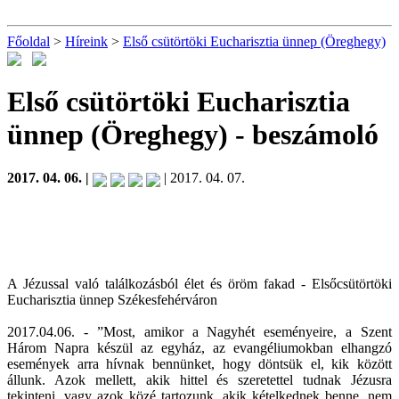
Főoldal
>
Híreink
>
Első csütörtöki Eucharisztia ünnep (Öreghegy)
Első csütörtöki Eucharisztia
ünnep (Öreghegy)
- beszámoló
2017. 04. 06. |
| 2017. 04. 07.
A Jézussal való találkozásból élet és öröm fakad - Elsőcsütörtöki
Eucharisztia ünnep Székesfehérváron
2017.04.06. - ”Most, amikor a Nagyhét eseményeire, a Szent
Három Napra készül az egyház, az evangéliumokban elhangzó
események arra hívnak bennünket, hogy döntsük el, kik között
állunk. Azok mellett, akik hittel és szeretettel tudnak Jézusra
tekinteni, vagy azok közé tartozunk, akik kételkednek benne, nem