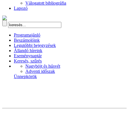
Válogatott bibliográfia
Lapozó
Programajánló
Beszámolóink
Legutóbbi bejegyzések
Állandó híreink
Eseménynaptár
Keresés, szűrés
Nagyböjt és húsvét
Adventi időszak
Ünnepkörök