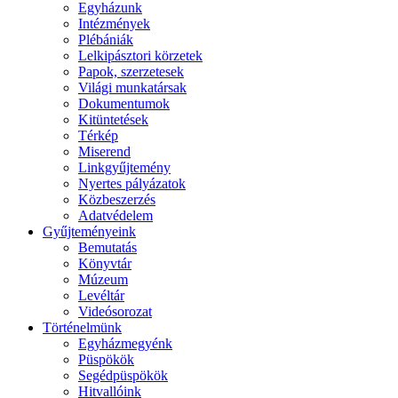
Egyházunk
Intézmények
Plébániák
Lelkipásztori körzetek
Papok, szerzetesek
Világi munkatársak
Dokumentumok
Kitüntetések
Térkép
Miserend
Linkgyűjtemény
Nyertes pályázatok
Közbeszerzés
Adatvédelem
Gyűjteményeink
Bemutatás
Könyvtár
Múzeum
Levéltár
Videósorozat
Történelmünk
Egyházmegyénk
Püspökök
Segédpüspökök
Hitvallóink