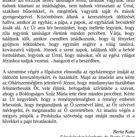
amikor azt érezzük nehéz tanúságot tenni, fáradtak vagyunk, nem
tudunk kitartani az imádságban, nem tudunk virrasztani az Úrral,
szakítani bűneinkkel, és megértőek vagyunk saját és mások
gyengeségeivel. Közömbösen állunk a keresztények üldözését
hallva, amikor az egyház, a pápa, a papok, az egyháziak becsületét
ássák alá. Az Úr arra hív bennünket, hogy mellette legyünk, hogy
róla tegyünk tanúságot életünk minden percében. Várja, hogy
találjunk időt, amikor csendben imádkozunk, hogy új fényeket
gyújtson lelkünkben, hogy egymást segítve a világ tanúivá,
kovászaivá váljunk. Jönnek a szent napok, találjunk időt a befelé
fordulásban, legyünk az Úrral, hogy másokat, sőt az egész világot
Jézushoz tudjuk vezetni. - hangzott el a beszédben.
A szentmise végén a főpásztor elmondta az egyházmegye imáját az
üldözött keresztényekért, és hazánkért. Majd az imaórán arra kérte
az Oltáriszentségben jelenlevő Jézust, hogy mindannyian tisztábban
felismerhessük Őt, vele éljünk, befogadjuk szívünkbe a szavait,
ahogy a Boldogságos Szűz Mária tette élete minden percében. Kérte
az Úr kegyelmét, hogy a reménytelenségben a remény emberei
lehessünk, hogy megtanuljunk az Ő szemével látni, az Őr szívével
mérlegelni, és megmaradni az Ő szeretetében. Az imaóra végén a
megyés püspök a Prohászka szövetség napi imáját mondta el a
hívekkel a papi hivatásokért.
Berta Kata