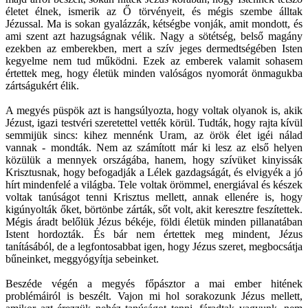
életet élnek, ismerik az Ő törvényeit, és mégis szembe álltak
Jézussal. Ma is sokan gyalázzák, kétségbe vonják, amit mondott, és
ami szent azt hazugságnak vélik. Nagy a sötétség, belső magány
ezekben az emberekben, mert a szív jeges dermedtségében Isten
kegyelme nem tud működni. Ezek az emberek valamit sohasem
értettek meg, hogy életük minden valóságos nyomorát önmagukba
zártságukért élik.
A megyés püspök azt is hangsúlyozta, hogy voltak olyanok is, akik
Jézust, igazi testvéri szeretettel vették körül. Tudták, hogy rajta kívül
semmijük sincs: kihez mennénk Uram, az örök élet igéi nálad
vannak - mondták. Nem az számított már ki lesz az első helyen
közülük a mennyek országába, hanem, hogy szívüket kinyissák
Krisztusnak, hogy befogadják a Lélek gazdagságát, és elvigyék a jó
hírt mindenfelé a világba. Tele voltak örömmel, energiával és készek
voltak tanúságot tenni Krisztus mellett, annak ellenére is, hogy
kigúnyolták őket, börtönbe zárták, sőt volt, akit keresztre feszítettek.
Mégis áradt belőlük Jézus békéje, földi életük minden pillanatában
Istent hordozták. És bár nem értettek meg mindent, Jézus
tanításából, de a legfontosabbat igen, hogy Jézus szeret, megbocsátja
bűneinket, meggyógyítja sebeinket.
Beszéde végén a megyés főpásztor a mai ember hitének
problémáiról is beszélt. Vajon mi hol sorakozunk Jézus mellett,