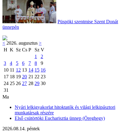
Püspöki szentmise Szent Donát
ünnepén
<
2026. augusztus
>
H
K
Sz
Cs
P
Sz
V
1
2
3
4
5
6
7
8
9
10
11
12
13
14
15
16
17
18
19
20
21
22
23
24
25
26
27
28
29
30
31
Ma
Nyári lelkigyakorlat hitoktatók és világi lelkipásztori
munkatársak részére
Első csütörtöki Eucharisztia ünnep (Öreghegy)
2026.08.14. péntek