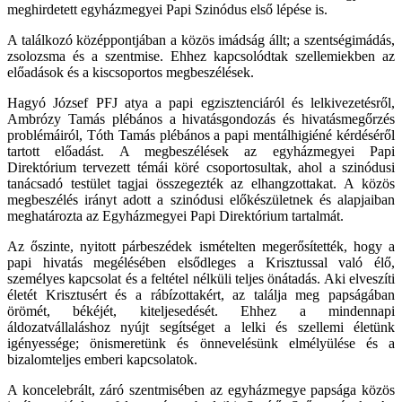
meghirdetett egyházmegyei Papi Szinódus első lépése is.
A találkozó középpontjában a közös imádság állt; a szentségimádás,
zsolozsma és a szentmise. Ehhez kapcsolódtak szellemiekben az
előadások és a kiscsoportos megbeszélések.
Hagyó József PFJ atya a papi egzisztenciáról és lelkivezetésről,
Ambrózy Tamás plébános a hivatásgondozás és hivatásmegőrzés
problémáiról, Tóth Tamás plébános a papi mentálhigiéné kérdéséről
tartott előadást. A megbeszélések az egyházmegyei Papi
Direktórium tervezett témái köré csoportosultak, ahol a szinódusi
tanácsadó testület tagjai összegezték az elhangzottakat. A közös
megbeszélés irányt adott a szinódusi előkészületnek és alapjaiban
meghatározta az Egyházmegyei Papi Direktórium tartalmát.
Az őszinte, nyitott párbeszédek ismételten megerősítették, hogy a
papi hivatás megélésében elsődleges a Krisztussal való élő,
személyes kapcsolat és a feltétel nélküli teljes önátadás. Aki elveszíti
életét Krisztusért és a rábízottakért, az találja meg papságában
örömét, békéjét, kiteljesedését. Ehhez a mindennapi
áldozatvállaláshoz nyújt segítséget a lelki és szellemi életünk
igényessége; önismeretünk és önnevelésünk elmélyülése és a
bizalomteljes emberi kapcsolatok.
A koncelebrált, záró szentmisében az egyházmegye papsága közös