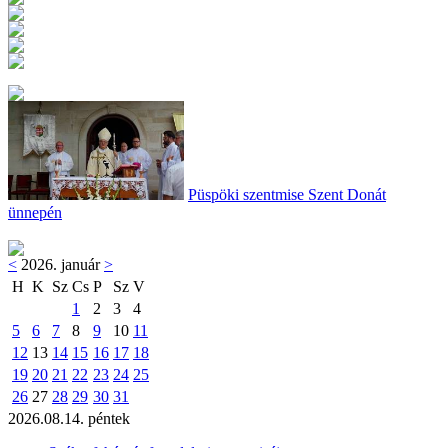
Püspöki szentmise Szent Donát
ünnepén
<
2026. január
>
H
K
Sz
Cs
P
Sz
V
1
2
3
4
5
6
7
8
9
10
11
12
13
14
15
16
17
18
19
20
21
22
23
24
25
26
27
28
29
30
31
2026.08.14. péntek