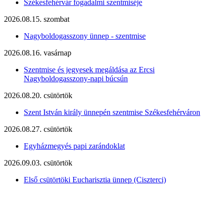
Székesfehérvár fogadalmi szentmiséje
2026.08.15. szombat
Nagyboldogasszony ünnep - szentmise
2026.08.16. vasárnap
Szentmise és jegyesek megáldása az Ercsi
Nagyboldogasszony-napi búcsún
2026.08.20. csütörtök
Szent István király ünnepén szentmise Székesfehérváron
2026.08.27. csütörtök
Egyházmegyés papi zarándoklat
2026.09.03. csütörtök
Első csütörtöki Eucharisztia ünnep (Ciszterci)