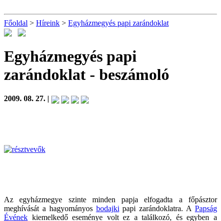
Főoldal
>
Híreink
>
Egyházmegyés papi zarándoklat
Egyházmegyés papi
zarándoklat
- beszámoló
2009. 08. 27. |
Az egyházmegye szinte minden papja elfogadta a főpásztor
meghívását a hagyományos
bodajki
papi zarándoklatra. A
Papság
Évének
kiemelkedő eseménye volt ez a találkozó, és egyben a