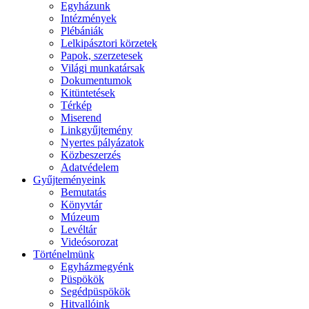
Egyházunk
Intézmények
Plébániák
Lelkipásztori körzetek
Papok, szerzetesek
Világi munkatársak
Dokumentumok
Kitüntetések
Térkép
Miserend
Linkgyűjtemény
Nyertes pályázatok
Közbeszerzés
Adatvédelem
Gyűjteményeink
Bemutatás
Könyvtár
Múzeum
Levéltár
Videósorozat
Történelmünk
Egyházmegyénk
Püspökök
Segédpüspökök
Hitvallóink