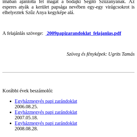
imában ajánlotta fel magát a bodajki Segítő Szűzanyának. Az
esperes atyák a kerület papsága nevében egy-egy virágcsokrot is
elhelyeztek Szűz Anya kegyképe alá.
A felajánlás szövege:
2009papizarandoklat_felajanlas.pdf
Szöveg és fényképek: Ugrits Tamás
Korábbi évek beszámolói:
Egyházmegyés papi zarándoklat
2006.08.25.
Egyházmegyés papi zarándoklat
2007.05.18.
Egyházmegyés papi zarándoklat
2008.08.28.