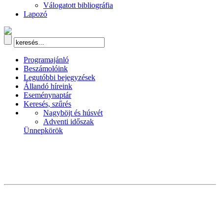
Válogatott bibliográfia
Lapozó
Programajánló
Beszámolóink
Legutóbbi bejegyzések
Állandó híreink
Eseménynaptár
Keresés, szűrés
Nagyböjt és húsvét
Adventi időszak
Ünnepkörök