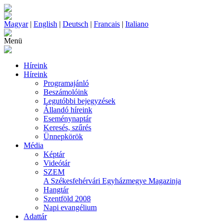
Magyar
|
English
|
Deutsch
|
Francais
|
Italiano
Menü
Híreink
Híreink
Programajánló
Beszámolóink
Legutóbbi bejegyzések
Állandó híreink
Eseménynaptár
Keresés, szűrés
Ünnepkörök
Média
Képtár
Videótár
SZEM
A Székesfehérvári Egyházmegye Magazinja
Hangtár
Szentföld 2008
Napi evangélium
Adattár