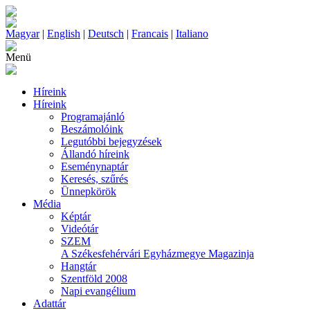
Magyar
|
English
|
Deutsch
|
Francais
|
Italiano
Menü
Híreink
Híreink
Programajánló
Beszámolóink
Legutóbbi bejegyzések
Állandó híreink
Eseménynaptár
Keresés, szűrés
Ünnepkörök
Média
Képtár
Videótár
SZEM
A Székesfehérvári Egyházmegye Magazinja
Hangtár
Szentföld 2008
Napi evangélium
Adattár