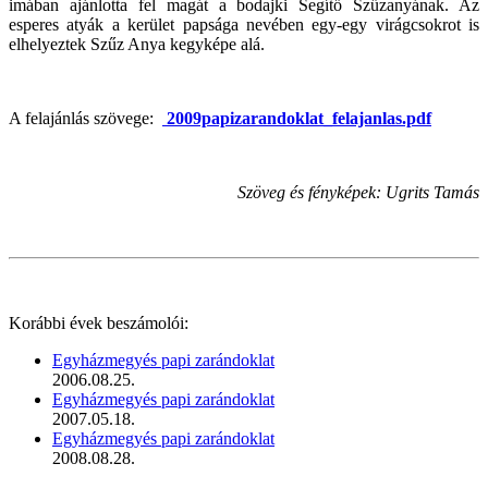
imában ajánlotta fel magát a bodajki Segítő Szűzanyának. Az
esperes atyák a kerület papsága nevében egy-egy virágcsokrot is
elhelyeztek Szűz Anya kegyképe alá.
A felajánlás szövege:
2009papizarandoklat_felajanlas.pdf
Szöveg és fényképek: Ugrits Tamás
Korábbi évek beszámolói:
Egyházmegyés papi zarándoklat
2006.08.25.
Egyházmegyés papi zarándoklat
2007.05.18.
Egyházmegyés papi zarándoklat
2008.08.28.