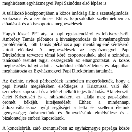
meghirdetett egyházmegyei Papi Szinódus első lépése is.
A találkozó középpontjában a közös imádság állt; a szentségimádás,
zsolozsma és a szentmise. Ehhez kapcsolódtak szellemiekben az
előadások és a kiscsoportos megbeszélések.
Hagyó József PFJ atya a papi egzisztenciáról és lelkivezetésről,
Ambrózy Tamás plébános a hivatásgondozás és hivatásmegőrzés
problémáiról, Tóth Tamás plébános a papi mentálhigiéné kérdéséről
tartott előadást. A megbeszélések az egyházmegyei Papi
Direktórium tervezett témái köré csoportosultak, ahol a szinódusi
tanácsadó testület tagjai összegezték az elhangzottakat. A közös
megbeszélés irányt adott a szinódusi előkészületnek és alapjaiban
meghatározta az Egyházmegyei Papi Direktórium tartalmát.
Az őszinte, nyitott párbeszédek ismételten megerősítették, hogy a
papi hivatás megélésében elsődleges a Krisztussal való élő,
személyes kapcsolat és a feltétel nélküli teljes önátadás. Aki elveszíti
életét Krisztusért és a rábízottakért, az találja meg papságában
örömét, békéjét, kiteljesedését. Ehhez a mindennapi
áldozatvállaláshoz nyújt segítséget a lelki és szellemi életünk
igényessége; önismeretünk és önnevelésünk elmélyülése és a
bizalomteljes emberi kapcsolatok.
A koncelebrált, záró szentmisében az egyházmegye papsága közös