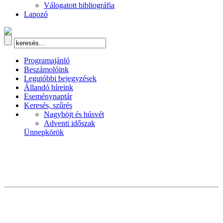
Válogatott bibliográfia
Lapozó
Programajánló
Beszámolóink
Legutóbbi bejegyzések
Állandó híreink
Eseménynaptár
Keresés, szűrés
Nagyböjt és húsvét
Adventi időszak
Ünnepkörök