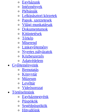
Egyházunk
Intézmények
Plébániák
Lelkipásztori körzetek
Papok, szerzetesek
Világi munkatársak
Dokumentumok
Kitüntetések
Térkép
Miserend
Linkgyűjtemény
Nyertes pályázatok
Közbeszerzés
Adatvédelem
Gyűjteményeink
Bemutatás
Könyvtár
Múzeum
Levéltár
Videósorozat
Történelmünk
Egyházmegyénk
Püspökök
Segédpüspökök
Hitvallóink