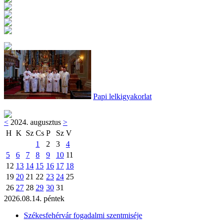
Papi lelkigyakorlat
<
2024. augusztus
>
H
K
Sz
Cs
P
Sz
V
1
2
3
4
5
6
7
8
9
10
11
12
13
14
15
16
17
18
19
20
21
22
23
24
25
26
27
28
29
30
31
2026.08.14. péntek
Székesfehérvár fogadalmi szentmiséje