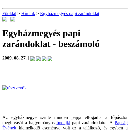
Főoldal
>
Híreink
>
Egyházmegyés papi zarándoklat
Egyházmegyés papi
zarándoklat
- beszámoló
2009. 08. 27. |
Az egyházmegye szinte minden papja elfogadta a főpásztor
meghívását a hagyományos
bodajki
papi zarándoklatra. A
Papság
Évének
kiemelkedő eseménye volt ez a találkozó, és egyben a