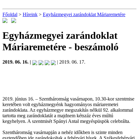
Főoldal
>
Híreink
>
Egyházmegyei zarándoklat Máriaremetére
Egyházmegyei zarándoklat
Máriaremetére
- beszámoló
2019. 06. 16. |
| 2019. 06. 17.
2019. június 16. – Szentháromság vasárnapon, 10.30-kor szentmise
keretében volt egyházmegyénk hagyományos máriaremetei
zarándoklata. Az egyházmegye megszakítás nélkül 92. alkalommal
tartotta meg zarándoklatát a majdnem kétszáz éves múltú
kegyhelyen. A szentmisét Spányi Antal megyéspüspök celebrálta.
Szentháromság vasárnapján a nehéz időkben is szinte minden
esztendőben ide zarándokoltak a fehérvári hívek. A Székesfehérvári