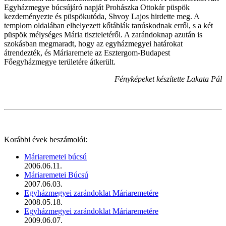
Egyházmegye búcsújáró napját Prohászka Ottokár püspök
kezdeményezte és püspökutóda, Shvoy Lajos hirdette meg. A
templom oldalában elhelyezett kőtáblák tanúskodnak erről, s a két
püspök mélységes Mária tiszteletéről. A zarándoknap azután is
szokásban megmaradt, hogy az egyházmegyei határokat
átrendezték, és Máriaremete az Esztergom-Budapest
Főegyházmegye területére átkerült.
Fényképeket készítette Lakata Pál
Korábbi évek beszámolói:
Máriaremetei búcsú
2006.06.11.
Máriaremetei Búcsú
2007.06.03.
Egyházmegyei zarándoklat Máriaremetére
2008.05.18.
Egyházmegyei zarándoklat Máriaremetére
2009.06.07.