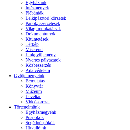
Egyházunk
Intézmények
Plébániák
Lelkipásztori körzetek
Papok, szerzetesek
Világi munkatársak
Dokumentumok
Kitüntetések
Térkép
Miserend
Linkgyűjtemény
Nyertes pályázatok
Közbeszerzés
Adatvédelem
Gyűjteményeink
Bemutatás
Könyvtár
Múzeum
Levéltár
Videósorozat
Történelmünk
Egyházmegyénk
Püspökök
Segédpüspökök
Hitvallóink