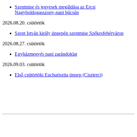
Szentmise és jegyesek megáldása az Ercsi
Nagyboldogasszony-napi búcsún
2026.08.20. csütörtök
Szent István király ünnepén szentmise Székesfehérváron
2026.08.27. csütörtök
Egyházmegyés papi zarándoklat
2026.09.03. csütörtök
Első csütörtöki Eucharisztia ünnep (Ciszterci)