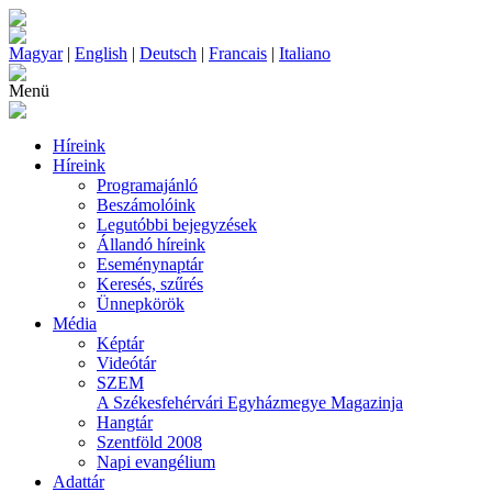
Magyar
|
English
|
Deutsch
|
Francais
|
Italiano
Menü
Híreink
Híreink
Programajánló
Beszámolóink
Legutóbbi bejegyzések
Állandó híreink
Eseménynaptár
Keresés, szűrés
Ünnepkörök
Média
Képtár
Videótár
SZEM
A Székesfehérvári Egyházmegye Magazinja
Hangtár
Szentföld 2008
Napi evangélium
Adattár