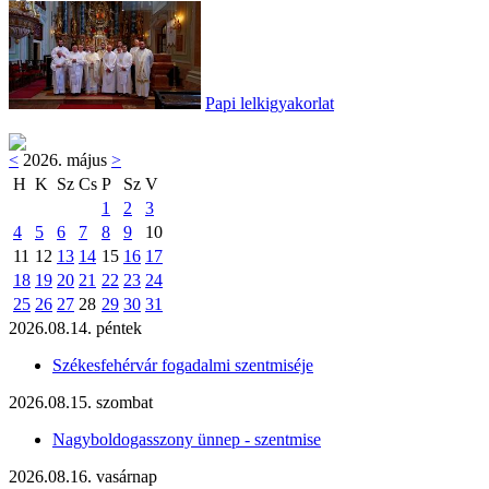
Papi lelkigyakorlat
<
2026. május
>
H
K
Sz
Cs
P
Sz
V
1
2
3
4
5
6
7
8
9
10
11
12
13
14
15
16
17
18
19
20
21
22
23
24
25
26
27
28
29
30
31
2026.08.14. péntek
Székesfehérvár fogadalmi szentmiséje
2026.08.15. szombat
Nagyboldogasszony ünnep - szentmise
2026.08.16. vasárnap