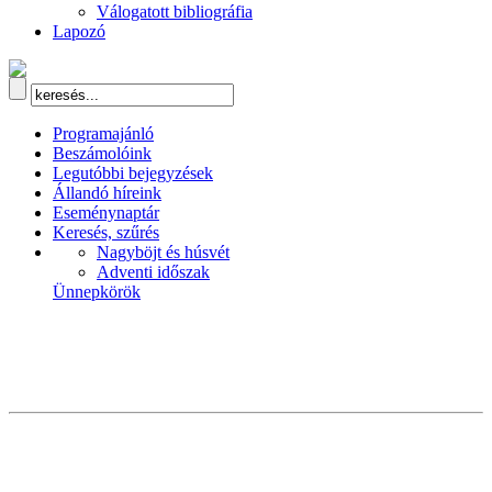
Válogatott bibliográfia
Lapozó
Programajánló
Beszámolóink
Legutóbbi bejegyzések
Állandó híreink
Eseménynaptár
Keresés, szűrés
Nagyböjt és húsvét
Adventi időszak
Ünnepkörök