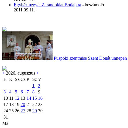
Egyházmegyei Zarándoklat Bodajkra
- beszámoló
2011.09.11.
Püspöki szentmise Szent Donát ünnepén
<
2026. augusztus
>
H
K
Sz
Cs
P
Sz
V
1
2
3
4
5
6
7
8
9
10
11
12
13
14
15
16
17
18
19
20
21
22
23
24
25
26
27
28
29
30
31
Ma