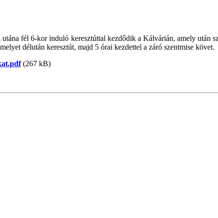
ána fél 6-kor induló keresztúttal kezdődik a Kálvárián, amely után szen
lyet délután keresztút, majd 5 órai kezdettel a záró szentmise követ.
at.pdf
(267 kB)