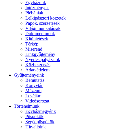
Egyházunk
Intézmények
Plébániák
Lelkipásztori körzetek
Papok, szerzetesek
Világi munkatársak
Dokumentumok
Kitüntetések
Térkép
Miserend
Linkgyűjtemény
Nyertes pályázatok
Közbeszerzés
Adatvédelem
Gyűjteményeink
Bemutatás
Könyvtár
Múzeum
Levéltár
Videósorozat
Történelmünk
Egyházmegyénk
Püspökök
Segédpüspökök
Hitvallóink