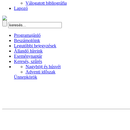
Válogatott bibliográfia
Lapozó
Programajánló
Beszámolóink
Legutóbbi bejegyzések
Állandó híreink
Eseménynaptár
Keresés, szűrés
Nagyböjt és húsvét
Adventi időszak
Ünnepkörök