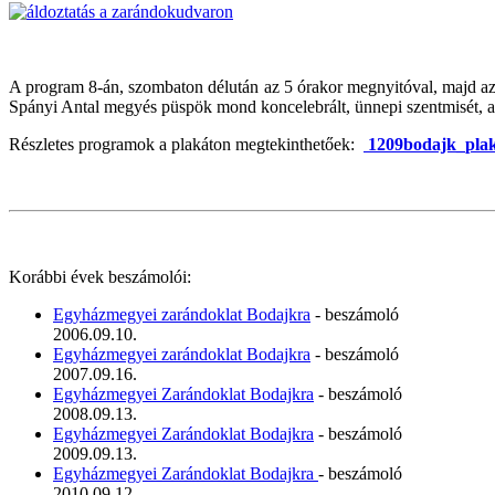
A program 8-án, szombaton délután az 5 órakor megnyitóval, majd az ut
Spányi Antal megyés püspök mond koncelebrált, ünnepi szentmisét, ame
Részletes programok a plakáton megtekinthetőek:
1209bodajk_plak
Korábbi évek beszámolói:
Egyházmegyei zarándoklat Bodajkra
- beszámoló
2006.09.10.
Egyházmegyei zarándoklat Bodajkra
- beszámoló
2007.09.16.
Egyházmegyei Zarándoklat Bodajkra
- beszámoló
2008.09.13.
Egyházmegyei Zarándoklat Bodajkra
- beszámoló
2009.09.13.
Egyházmegyei Zarándoklat Bodajkra
- beszámoló
2010.09.12.