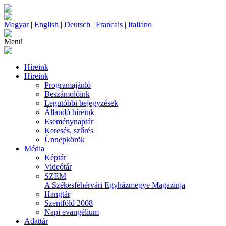
Magyar
|
English
|
Deutsch
|
Francais
|
Italiano
Menü
Híreink
Híreink
Programajánló
Beszámolóink
Legutóbbi bejegyzések
Állandó híreink
Eseménynaptár
Keresés, szűrés
Ünnepkörök
Média
Képtár
Videótár
SZEM
A Székesfehérvári Egyházmegye Magazinja
Hangtár
Szentföld 2008
Napi evangélium
Adattár