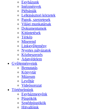
Egyházunk
Intézmények
Plébániák
Lelkipásztori körzetek
Papok, szerzetesek
Világi munkatársak
Dokumentumok
Kitüntetések
Térkép
Miserend
Linkgyűjtemény
Nyertes pályázatok
Közbeszerzés
Adatvédelem
Gyűjteményeink
Bemutatás
Könyvtár
Múzeum
Levéltár
Videósorozat
Történelmünk
Egyházmegyénk
Püspökök
Segédpüspökök
Hitvallóink