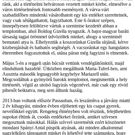
ránk, aki a történelmi belvároson vezetett minket körbe, elmesélve a
város történelmének fontosabb eseményeit. A várva-várt
szabadidőben mindenki vásárolhatott egy kis emléket szeretteinek,
vagy csak sétálgathatott, fagyizhatott. Este 6 órakor szépen,
ünnepélyesen felöltözve vártuk a szentmise kezdetét abban a
templomban, ahol Boldog Gizella nyugszik. A bajor-magyar baráti
társaság tagjai örömmel üdvözöltek minket, ahogy a szentmisét
bemutató atya is. Elhelyeztük a koszorúnkat Gizella sírjánál, kérve
közbenjárását és hathatós segítségét. A vacsoránkat egy hangulatos
étteremben fogyasztottuk el, utána páran még fagyizni is elmentek.
Május 5-én a reggeli után búcsút vettünk vendéglátóinktól, majd
elindultunk hazafelé. Útközben megálltunk Maria-Taferl-ben, ami
Ausztria második legnagyobb kegyhelye Mariazell után.
Megcsodáltuk a gyönyörű barokk templomot, megismertük a hely
történetét, végül az utolsó fagyizás végeztével, már csak egy rövid
pihenőt beiktatva, meg sem álltunk hazáig.
2013-ban voltunk először Passauban, és leszámítva a járvány miatti
2 év kihagyást, minden évben eljöhetett egy kis csapat gyerek,
nevelőikkel együtt. Rengeteg élményben volt részünk, felejthetetlen
napokat éltünk át, csodás emlékeket őrzünk, amiket szívesen
megosztunk másokkal. Hálás szívvel szeretnénk ezért köszönetet
mondani Spányi Antal püspök atyának, aki minden alkalommal
nagylelkűen támogatott minket és lehetővé tette számunkra, hogy