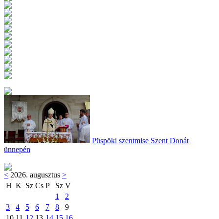
Püspöki szentmise Szent Donát
ünnepén
<
2026. augusztus
>
H
K
Sz
Cs
P
Sz
V
1
2
3
4
5
6
7
8
9
10
11
12
13
14
15
16