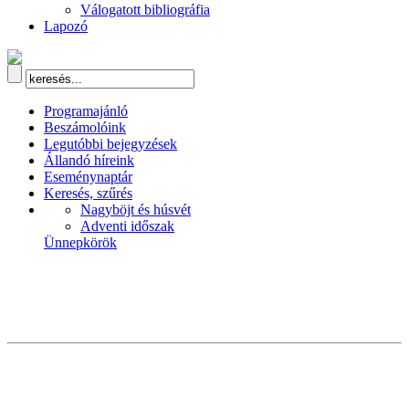
Válogatott bibliográfia
Lapozó
Programajánló
Beszámolóink
Legutóbbi bejegyzések
Állandó híreink
Eseménynaptár
Keresés, szűrés
Nagyböjt és húsvét
Adventi időszak
Ünnepkörök