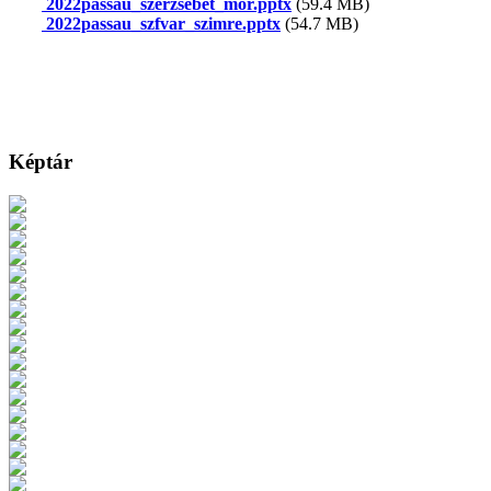
2022passau_szerzsebet_mor.pptx
(59.4 MB)
2022passau_szfvar_szimre.pptx
(54.7 MB)
Képtár