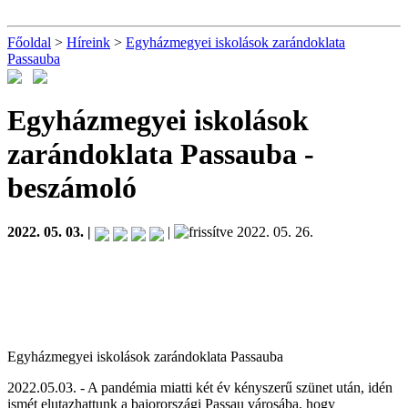
Főoldal
>
Híreink
>
Egyházmegyei iskolások zarándoklata
Passauba
Egyházmegyei iskolások
zarándoklata Passauba
-
beszámoló
2022. 05. 03. |
|
2022. 05. 26.
Egyházmegyei iskolások zarándoklata Passauba
2022.05.03. - A pandémia miatti két év kényszerű szünet után, idén
ismét elutazhattunk a bajorországi Passau városába, hogy