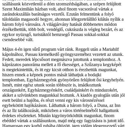
szállásunk közvetlenül a dóm szomszédságában, a szépen felújított
Szent Maximilián házban volt, ahol finom vacsorával vártak a
zarándokszállás barátságos vezetői. Ezután felmentünk a folyó
túloldalán magasodó hegyre, ahonnan lélegzetelállító kilátás nyílik a
három folyó városára. A világjárvány hatását döbbenetes módon
érzékelhettük, több bolt, vendéglő, cukrászda is végleg bezárt, és az
egykor nyüzsgő, turistáktól hemzsegő Passau sokkal-sokkal
csendesebbé vált.
Május 4-én igen sűrű program várt ránk. Reggeli után a Mariahilf
kápolnához, Passau kiemelkedő gyöngyszeméhez vezetett az utunk.
Fedett, meredek lépcsősort megmászva jutottunk a templomhoz. A
káprázatos panoráma mellett a fő ékességet, a Szűzanya kegyképét
is megtekintettük, és itt egy kicsit otthon is érezhettük magunkat,
hiszen ennek a képnek pontos mását láthatjuk a bodajki
templomban, Egyházmegyénk gyönyörűen felújított ősi kegyhelyén.
Ismét, mint egész utunk során többször is, imádkoztunk
országunkért, Egyházmegyénkért, családjainkért és mindazokért,
akiket a szívünkben magunkkal hoztunk. A kiadós gyaloglás után jól
esett beülni a hajóba, és részt venni egy kis városnézéssel
egybekötött hajókázáson. Láthattuk a három folyó, a Duna, az Inn
és az Ilz találkozását, miközben a város történelméből hallgattunk
érdekes részleteket. Miután kigyönyörködtük magunkat, finom
ebéddel vártak a szállásunkon, majd még egy fagyizásra is jutott idő.
Hamarosan egy korhű ruhába öltözött, igen vidám idegenvezető várt