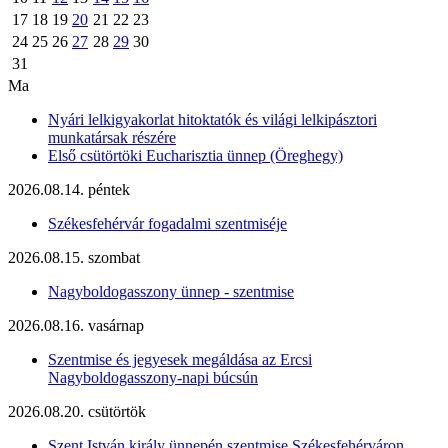
17
18
19
20
21
22
23
24
25
26
27
28
29
30
31
Ma
Nyári lelkigyakorlat hitoktatók és világi lelkipásztori
munkatársak részére
Első csütörtöki Eucharisztia ünnep (Öreghegy)
2026.08.14. péntek
Székesfehérvár fogadalmi szentmiséje
2026.08.15. szombat
Nagyboldogasszony ünnep - szentmise
2026.08.16. vasárnap
Szentmise és jegyesek megáldása az Ercsi
Nagyboldogasszony-napi búcsún
2026.08.20. csütörtök
Szent István király ünnepén szentmise Székesfehérváron