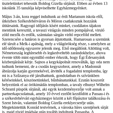
tiszteletünket tehessük Boldog Gizella sírjánál. Ebben az évben 13
iskolánk 35 tanulója képviselhette Egyházmegyénket.
Május 3-án, kora reggel indultunk az érdi Marianum iskola elől,
útközben Székesfehérváron és Móron csatlakoztak hozzánk
útitársaink. Ragyogó időjárás kísért minket, csodálatos tájakon
mentünk keresztül, a tavaszi virágzás minden pompájával, viruló
zöld mezők és erdők, számtalan sárgán virító repceföld mellett.
Szerencsére a határon is gyorsan átjutottunk. Hamarosan a szemünk
elé tárult a Melk-i apátság, mely a világörökség része, s amelyben az
idő-időtlenség egyszerre jelenik meg. Első megállónk Altötting volt,
Németország leghíresebb és legkedveltebb zarándokhelye, ahova
évente több mint egymillió ember érkezik, hogy Égi Édesanyánk
közbenjárását kérje. Sajnos a kegykápolnát renoválták, így oda nem
tudtunk bemenni, de a csodás kegyszobrot, amely a Madonnát
ábrázolja karján gyermekével, átvitték a fogadalmi templomba, így
mi is a Szűzanya elé járulhattunk, gondolatban és szívünkben
kéréseinkkel, köszönetünkkel, bűnbánatunkkal. Ezután koszorút
helyeztünk el az örökimádás templomban, a tavaly elhunyt Wilhelm
Schraml püspök sírjánál, aki egyik kezdeményezője volt annak a
partnerkapcsolatnak, amely 10 évvel ezelőtt kezdődött a Passau-i és
a székesfehérvári egyházmegye között a két főpásztor találkozása és
Szent István, valamint Boldog Gizella ereklyecseréje után.
Megtekintettük Konrád testvérnek, a városka híres szentjének sírját
is, majd rövid imádság után tovább indultunk Passauba. A