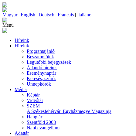
Magyar
|
English
|
Deutsch
|
Francais
|
Italiano
Menü
Híreink
Híreink
Programajánló
Beszámolóink
Legutóbbi bejegyzések
Állandó híreink
Eseménynaptár
Keresés, szűrés
Ünnepkörök
Média
Képtár
Videótár
SZEM
A Székesfehérvári Egyházmegye Magazinja
Hangtár
Szentföld 2008
Napi evangélium
Adattár