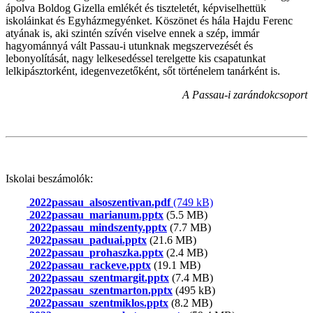
ápolva Boldog Gizella emlékét és tiszteletét, képviselhettük
iskoláinkat és Egyházmegyénket. Köszönet és hála Hajdu Ferenc
atyának is, aki szintén szívén viselve ennek a szép, immár
hagyománnyá vált Passau-i utunknak megszervezését és
lebonyolítását, nagy lelkesedéssel terelgette kis csapatunkat
lelkipásztorként, idegenvezetőként, sőt történelem tanárként is.
A Passau-i zarándokcsoport
Iskolai beszámolók:
2022passau_alsoszentivan.pdf
(749 kB)
2022passau_marianum.pptx
(5.5 MB)
2022passau_mindszenty.pptx
(7.7 MB)
2022passau_paduai.pptx
(21.6 MB)
2022passau_prohaszka.pptx
(2.4 MB)
2022passau_rackeve.pptx
(19.1 MB)
2022passau_szentmargit.pptx
(7.4 MB)
2022passau_szentmarton.pptx
(495 kB)
2022passau_szentmiklos.pptx
(8.2 MB)