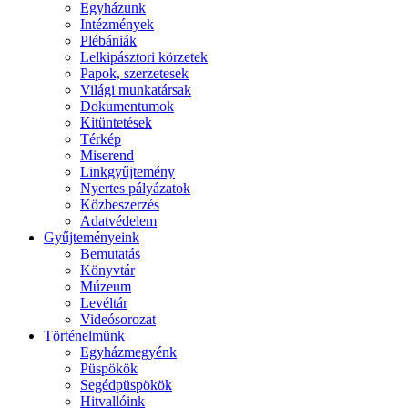
Egyházunk
Intézmények
Plébániák
Lelkipásztori körzetek
Papok, szerzetesek
Világi munkatársak
Dokumentumok
Kitüntetések
Térkép
Miserend
Linkgyűjtemény
Nyertes pályázatok
Közbeszerzés
Adatvédelem
Gyűjteményeink
Bemutatás
Könyvtár
Múzeum
Levéltár
Videósorozat
Történelmünk
Egyházmegyénk
Püspökök
Segédpüspökök
Hitvallóink