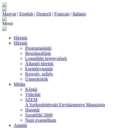
Magyar
|
English
|
Deutsch
|
Francais
|
Italiano
Menü
Híreink
Híreink
Programajánló
Beszámolóink
Legutóbbi bejegyzések
Állandó híreink
Eseménynaptár
Keresés, szűrés
Ünnepkörök
Média
Képtár
Videótár
SZEM
A Székesfehérvári Egyházmegye Magazinja
Hangtár
Szentföld 2008
Napi evangélium
Adattár