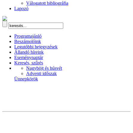
Válogatott bibliográfia
Lapozó
Programajánló
Beszámolóink
Legutóbbi bejegyzések
Állandó híreink
Eseménynaptár
Keresés, szűrés
Nagyböjt és húsvét
Adventi időszak
Ünnepkörök