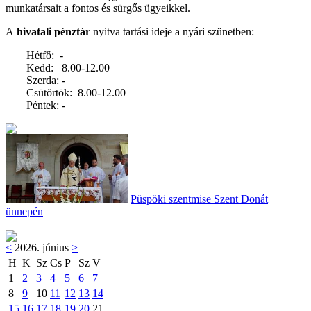
munkatársait a fontos és sürgős ügyeikkel.
A
hivatali pénztár
nyitva tartási ideje a nyári szünetben:
Hétfő: -
Kedd: 8.00-12.00
Szerda: -
Csütörtök: 8.00-12.00
Péntek: -
Püspöki szentmise Szent Donát
ünnepén
<
2026. június
>
H
K
Sz
Cs
P
Sz
V
1
2
3
4
5
6
7
8
9
10
11
12
13
14
15
16
17
18
19
20
21