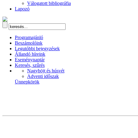
Válogatott bibliográfia
Lapozó
Programajánló
Beszámolóink
Legutóbbi bejegyzések
Állandó híreink
Eseménynaptár
Keresés, szűrés
Nagyböjt és húsvét
Adventi időszak
Ünnepkörök