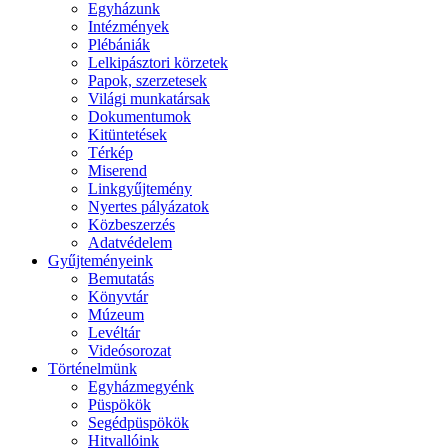
Egyházunk
Intézmények
Plébániák
Lelkipásztori körzetek
Papok, szerzetesek
Világi munkatársak
Dokumentumok
Kitüntetések
Térkép
Miserend
Linkgyűjtemény
Nyertes pályázatok
Közbeszerzés
Adatvédelem
Gyűjteményeink
Bemutatás
Könyvtár
Múzeum
Levéltár
Videósorozat
Történelmünk
Egyházmegyénk
Püspökök
Segédpüspökök
Hitvallóink