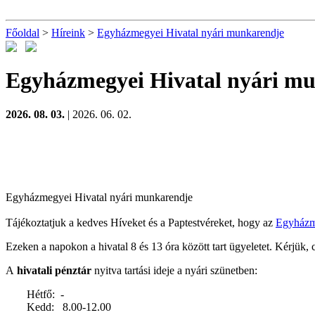
Főoldal
>
Híreink
>
Egyházmegyei Hivatal nyári munkarendje
Egyházmegyei Hivatal nyári m
2026. 08. 03.
| 2026. 06. 02.
Egyházmegyei Hivatal nyári munkarendje
Tájékoztatjuk a kedves Híveket és a Paptestvéreket, hogy az
Egyházm
Ezeken a napokon a hivatal 8 és 13 óra között tart ügyeletet. Kérjük, 
A
hivatali pénztár
nyitva tartási ideje a nyári szünetben:
Hétfő: -
Kedd: 8.00-12.00