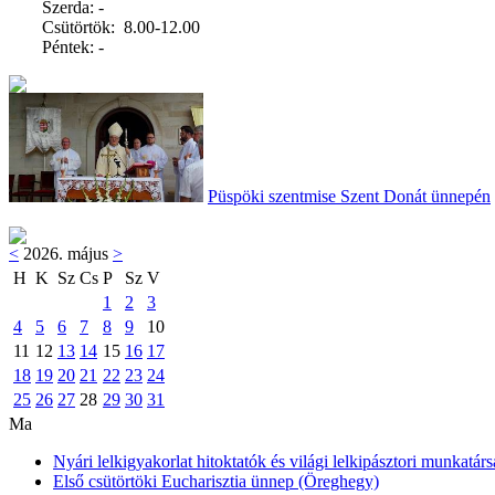
Szerda: -
Csütörtök: 8.00-12.00
Péntek: -
Püspöki szentmise Szent Donát ünnepén
<
2026. május
>
H
K
Sz
Cs
P
Sz
V
1
2
3
4
5
6
7
8
9
10
11
12
13
14
15
16
17
18
19
20
21
22
23
24
25
26
27
28
29
30
31
Ma
Nyári lelkigyakorlat hitoktatók és világi lelkipásztori munkatárs
Első csütörtöki Eucharisztia ünnep (Öreghegy)