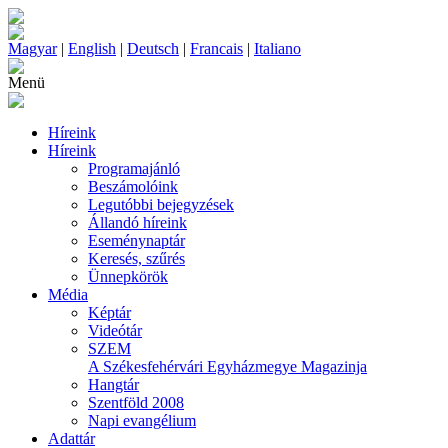
Magyar
|
English
|
Deutsch
|
Francais
|
Italiano
Menü
Híreink
Híreink
Programajánló
Beszámolóink
Legutóbbi bejegyzések
Állandó híreink
Eseménynaptár
Keresés, szűrés
Ünnepkörök
Média
Képtár
Videótár
SZEM
A Székesfehérvári Egyházmegye Magazinja
Hangtár
Szentföld 2008
Napi evangélium
Adattár