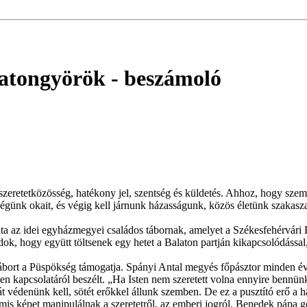
latongyörök
- beszámoló
s szeretetközösség, hatékony jel, szentség és küldetés. Ahhoz, hogy sze
günk okait, és végig kell járnunk házasságunk, közös életünk szakasza
az idei egyházmegyei családos tábornak, amelyet a Székesfehérvári 
 hogy együtt töltsenek egy hetet a Balaton partján kikapcsolódással, va
rt a Püspökség támogatja. Spányi Antal megyés főpásztor minden évben 
ten kapcsolatáról beszélt. „Ha Isten nem szeretett volna ennyire bennü
át védenünk kell, sötét erőkkel állunk szemben. De ez a pusztító erő a há
mis képet manipulálnak a szeretetről, az emberi jogról. Benedek pápa gon