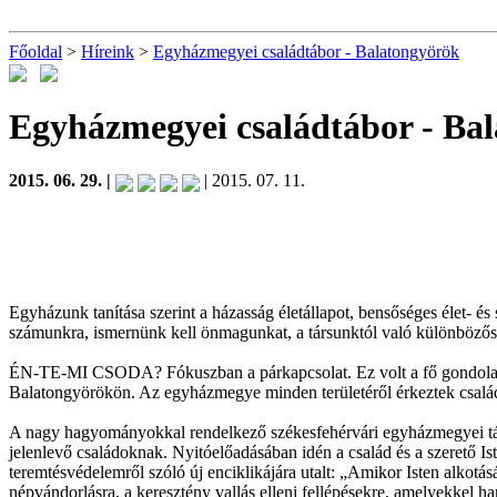
Főoldal
>
Híreink
>
Egyházmegyei családtábor - Balatongyörök
Egyházmegyei családtábor - Ba
2015. 06. 29. |
| 2015. 07. 11.
Egyházunk tanítása szerint a házasság életállapot, bensőséges élet- é
számunkra, ismernünk kell önmagunkat, a társunktól való különbözősé
ÉN-TE-MI CSODA? Fókuszban a párkapcsolat. Ez volt a fő gondolata 
Balatongyörökön. Az egyházmegye minden területéről érkeztek családok,
A nagy hagyományokkal rendelkező székesfehérvári egyházmegyei tábo
jelenlevő családoknak. Nyitóelőadásában idén a család és a szerető Is
teremtésvédelemről szóló új enciklikájára utalt: „Amikor Isten alkotás
népvándorlásra, a keresztény vallás elleni fellépésekre, amelyekkel ha