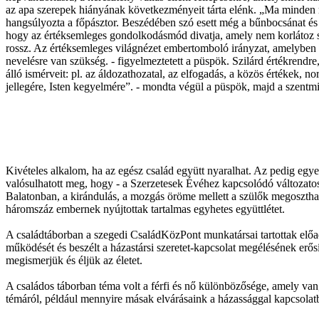
az apa szerepek hiányának következményeit tárta elénk. „Ma minden ren
hangsúlyozta a főpásztor. Beszédében szó esett még a bűnbocsánat és 
hogy az értéksemleges gondolkodásmód divatja, amely nem korlátoz senk
rossz. Az értéksemleges világnézet embertomboló irányzat, amelyben ni
nevelésre van szükség. - figyelmeztetett a püspök. Szilárd értékrendre
álló ismérveit: pl. az áldozathozatal, az elfogadás, a közös értékek, 
jellegére, Isten kegyelmére”. - mondta végül a püspök, majd a szentm
Kivételes alkalom, ha az egész család együtt nyaralhat. Az pedig egy
valósulhatott meg, hogy - a Szerzetesek Évéhez kapcsolódó változatos 
Balatonban, a kirándulás, a mozgás öröme mellett a szülők megoszthat
háromszáz embernek nyújtottak tartalmas egyhetes együttlétet.
A családtáborban a szegedi CsaládKözPont munkatársai tartottak előa
működését és beszélt a házastársi szeretet-kapcsolat megélésének erő
megismerjük és éljük az életet.
A családos táborban téma volt a férfi és nő különbözősége, amely v
témáról, például mennyire másak elvárásaink a házassággal kapcsolat