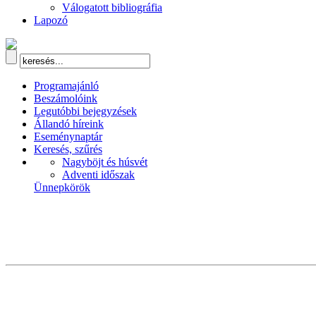
Válogatott bibliográfia
Lapozó
Programajánló
Beszámolóink
Legutóbbi bejegyzések
Állandó híreink
Eseménynaptár
Keresés, szűrés
Nagyböjt és húsvét
Adventi időszak
Ünnepkörök