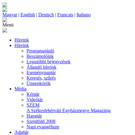
Magyar
|
English
|
Deutsch
|
Francais
|
Italiano
Menü
Híreink
Híreink
Programajánló
Beszámolóink
Legutóbbi bejegyzések
Állandó híreink
Eseménynaptár
Keresés, szűrés
Ünnepkörök
Média
Képtár
Videótár
SZEM
A Székesfehérvári Egyházmegye Magazinja
Hangtár
Szentföld 2008
Napi evangélium
Adattár