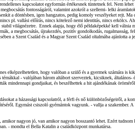
dellenes kapcsolatot egyformán értékesnek tüntetnek fel. Nem lehet leb
megbocsátás fontosságáról, valamint azokról a szellemi- lelki áramlato
it a döntésben, igen hangzatos, pedig komoly veszélyeket rejt. Ma csak
ncs pl. vallási előírás, nincs kötelező nemi identitás, nincs erkölcs. A
, stabil világnézetre. Ennek alapja, hogy élő példaképekké kell válnia 
normák, a megbocsátás, újrakezdés, pozitív gondolkodás, rugalmasság, fe
isében a Szent Család és a Magyar Szent Család oltalmába ajánlotta a je
enes elképzelhetetlen, hogy valóban a szülő és a gyermek számára is ki
témákkal - valójában három altábort szerveztek, kicsiknek, általános- é
ták mindennapi gondjaikat, és beszélhettek a hit ajándékának öröméről
dásokat a házassági kapcsolatról, a férfi és nő különbözőségeiről, a
sítéséről. Egymást csiszoló gyémántok vagyunk. - vallja a szakember. A
an, amikor nagyon jó, van amikor nagyon bosszantó lehet. Ezért tudn
ban. - mondta el Bella Katalin a családközpont munkatársa.