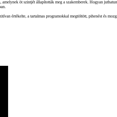
 amelynek öt szintjét állapították meg a szakemberek. Hogyan juthatunk
ban.
tívan értékelte, a tartalmas programokkal megtöltött, pihenést és mozgá