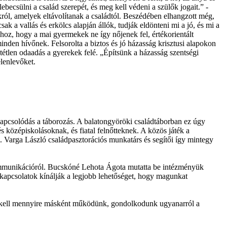
ecsülni a család szerepét, és meg kell védeni a szülők jogait.” -
król, amelyek eltávolítanak a családtól. Beszédében elhangzott még,
 a vallás és erkölcs alapján állók, tudják eldönteni mi a jó, és mi a
hhoz, hogy a mai gyermekek ne így nőjenek fel, értékorientált
minden hívőnek. Felsorolta a biztos és jó házasság krisztusi alapokon
ltétlen odaadás a gyerekek felé. „Építsünk a házasság szentségi
lenlevőket.
kapcsolódás a táborozás. A balatongyöröki családtáborban ez úgy
s középiskolásoknak, és fiatal felnőtteknek. A közös játék a
. Varga László családpasztorációs munkatárs és segítői így mintegy
 kommunikációról. Bucskóné Lehota Ágota mutatta be intézményük
 kapcsolatok kínálják a legjobb lehetőséget, hogy magunkat
om kell mennyire másként működünk, gondolkodunk ugyanarról a