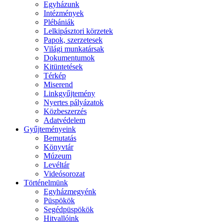
Egyházunk
Intézmények
Plébániák
Lelkipásztori körzetek
Papok, szerzetesek
Világi munkatársak
Dokumentumok
Kitüntetések
Térkép
Miserend
Linkgyűjtemény
Nyertes pályázatok
Közbeszerzés
Adatvédelem
Gyűjteményeink
Bemutatás
Könyvtár
Múzeum
Levéltár
Videósorozat
Történelmünk
Egyházmegyénk
Püspökök
Segédpüspökök
Hitvallóink