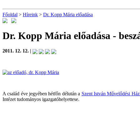
Főoldal
>
Híreink
>
Dr. Kopp Mária előadása
Dr. Kopp Mária előadása
- bes
2011. 12. 12. |
A család éve jegyében hétfőn délután a
Szent István Művelődési Há
Intézet tudományos igazgatóhelyettese.