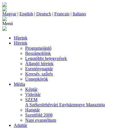
Magyar
|
English
|
Deutsch
|
Francais
|
Italiano
Menü
Híreink
Híreink
Programajánló
Beszámolóink
Legutóbbi bejegyzések
Állandó híreink
Eseménynaptár
Keresés, szűrés
Ünnepkörök
Média
Képtár
Videótár
SZEM
A Székesfehérvári Egyházmegye Magazinja
Hangtár
Szentföld 2008
Napi evangélium
Adattár