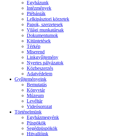
Egyházunk
Intézmények
Plébániák
Lelkipásztori körzetek
Papok, szerzetesek
Világi munkatársak
Dokumentumok
Kitüntetések
Térkép
Miserend
Linkgyűjtemény
Nyertes pályázatok
Közbeszerzés
Adatvédelem
Gyűjteményeink
Bemutatás
Könyvtár
Múzeum
Levéltár
Videósorozat
Történelmünk
Egyházmegyénk
Püspökök
Segédpüspökök
Hitvallóink