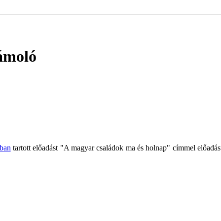
zámoló
zban
tartott előadást "A magyar családok ma és holnap" címmel előadá