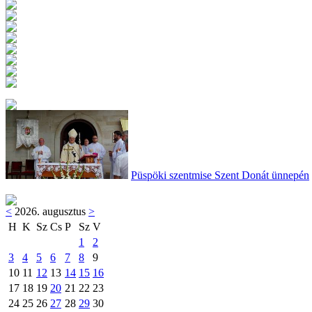
Püspöki szentmise Szent Donát ünnepén
<
2026. augusztus
>
H
K
Sz
Cs
P
Sz
V
1
2
3
4
5
6
7
8
9
10
11
12
13
14
15
16
17
18
19
20
21
22
23
24
25
26
27
28
29
30