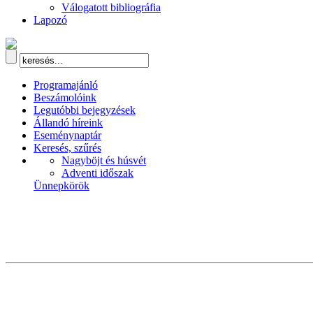
Válogatott bibliográfia
Lapozó
Programajánló
Beszámolóink
Legutóbbi bejegyzések
Állandó híreink
Eseménynaptár
Keresés, szűrés
Nagyböjt és húsvét
Adventi időszak
Ünnepkörök