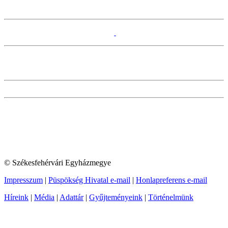
© Székesfehérvári Egyházmegye
Impresszum
|
Püspökség Hivatal e-mail
|
Honlapreferens e-mail
Híreink
|
Média
|
Adattár
|
Gyűjteményeink
|
Történelmünk