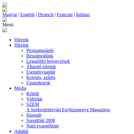
Magyar
|
English
|
Deutsch
|
Francais
|
Italiano
Menü
Híreink
Híreink
Programajánló
Beszámolóink
Legutóbbi bejegyzések
Állandó híreink
Eseménynaptár
Keresés, szűrés
Ünnepkörök
Média
Képtár
Videótár
SZEM
A Székesfehérvári Egyházmegye Magazinja
Hangtár
Szentföld 2008
Napi evangélium
Adattár