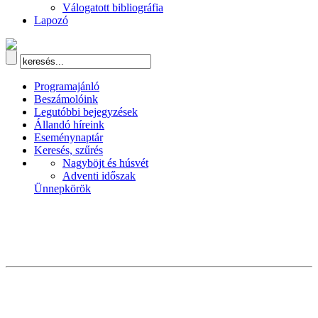
Válogatott bibliográfia
Lapozó
Programajánló
Beszámolóink
Legutóbbi bejegyzések
Állandó híreink
Eseménynaptár
Keresés, szűrés
Nagyböjt és húsvét
Adventi időszak
Ünnepkörök