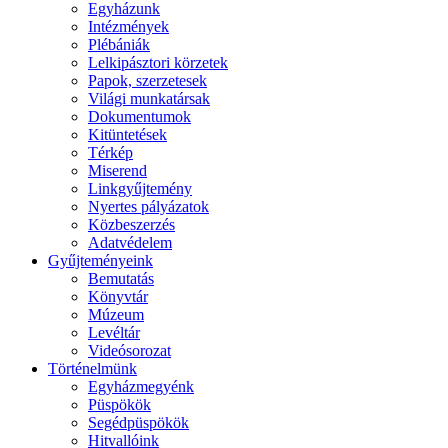
Egyházunk
Intézmények
Plébániák
Lelkipásztori körzetek
Papok, szerzetesek
Világi munkatársak
Dokumentumok
Kitüntetések
Térkép
Miserend
Linkgyűjtemény
Nyertes pályázatok
Közbeszerzés
Adatvédelem
Gyűjteményeink
Bemutatás
Könyvtár
Múzeum
Levéltár
Videósorozat
Történelmünk
Egyházmegyénk
Püspökök
Segédpüspökök
Hitvallóink