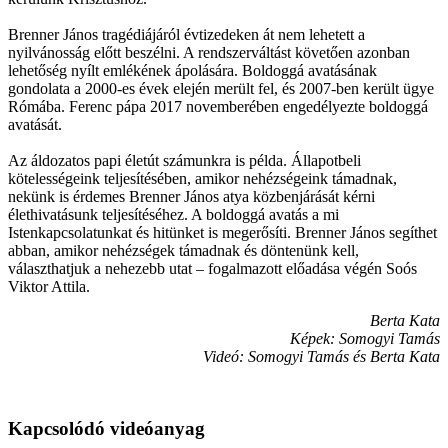
Brenner János tragédiájáról évtizedeken át nem lehetett a
nyilvánosság előtt beszélni. A rendszerváltást követően azonban
lehetőség nyílt emlékének ápolására. Boldoggá avatásának
gondolata a 2000-es évek elején merült fel, és 2007-ben került ügye
Rómába. Ferenc pápa 2017 novemberében engedélyezte boldoggá
avatását.
Az áldozatos papi életút számunkra is példa. Állapotbeli
kötelességeink teljesítésében, amikor nehézségeink támadnak,
nekünk is érdemes Brenner János atya közbenjárását kérni
élethivatásunk teljesítéséhez. A boldoggá avatás a mi
Istenkapcsolatunkat és hitünket is megerősíti. Brenner János segíthet
abban, amikor nehézségek támadnak és döntenünk kell,
választhatjuk a nehezebb utat – fogalmazott előadása végén Soós
Viktor Attila.
Berta Kata
Képek: Somogyi Tamás
Videó: Somogyi Tamás és Berta Kata
Kapcsolódó videóanyag