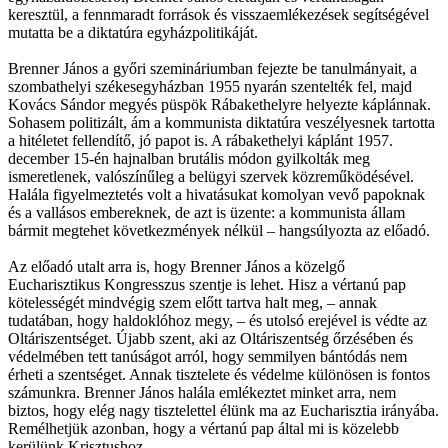
keresztül, a fennmaradt források és visszaemlékezések segítségével
mutatta be a diktatúra egyházpolitikáját.
Brenner János a győri szemináriumban fejezte be tanulmányait, a
szombathelyi székesegyházban 1955 nyarán szentelték fel, majd
Kovács Sándor megyés püspök Rábakethelyre helyezte káplánnak.
Sohasem politizált, ám a kommunista diktatúra veszélyesnek tartotta
a hitéletet fellendítő, jó papot is. A rábakethelyi káplánt 1957.
december 15-én hajnalban brutális módon gyilkolták meg
ismeretlenek, valószínűleg a belügyi szervek közreműködésével.
Halála figyelmeztetés volt a hivatásukat komolyan vevő papoknak
és a vallásos embereknek, de azt is üzente: a kommunista állam
bármit megtehet következmények nélkül – hangsúlyozta az előadó.
Az előadó utalt arra is, hogy Brenner János a közelgő
Eucharisztikus Kongresszus szentje is lehet. Hisz a vértanú pap
kötelességét mindvégig szem előtt tartva halt meg, – annak
tudatában, hogy haldoklóhoz megy, – és utolsó erejével is védte az
Oltáriszentséget. Újabb szent, aki az Oltáriszentség őrzésében és
védelmében tett tanúságot arról, hogy semmilyen bántódás nem
érheti a szentséget. Annak tisztelete és védelme különösen is fontos
számunkra. Brenner János halála emlékeztet minket arra, nem
biztos, hogy elég nagy tisztelettel élünk ma az Eucharisztia irányába.
Remélhetjük azonban, hogy a vértanú pap által mi is közelebb
kerülünk Krisztushoz.