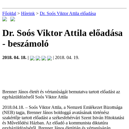
Főoldal
>
Híreink
>
Dr. Soós Viktor Attila előadása
Dr. Soós Viktor Attila előadása
- beszámoló
2018. 04. 18. |
| 2018. 04. 19.
Brenner János életét és vértanúságát bemutatva tartott előadást az
egyházüldözésről Soós Viktor Attila
2018.04.18. – Soós Viktor Attila, a Nemzeti Emlékezet Bizottsága
(NEB) tagja, Brenner János boldoggá avatásának történész
szakértője tartott előadást a székesfehérvári Szent István Hitoktatási
és Művelődési Házban. Az előadó a kommunista diktatúra
egyházüldözéséről, Brenner János életútján és vértanúságán