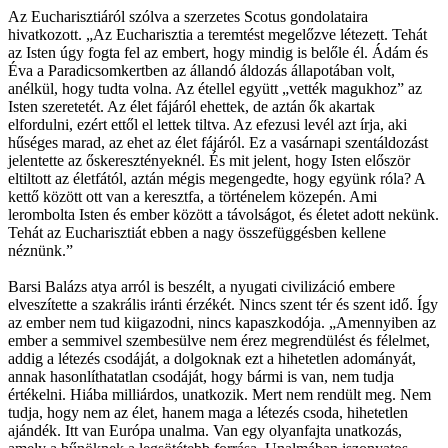
Az Eucharisztiáról szólva a szerzetes Scotus gondolataira
hivatkozott. „Az Eucharisztia a teremtést megelőzve létezett. Tehát
az Isten úgy fogta fel az embert, hogy mindig is belőle él. Ádám és
Éva a Paradicsomkertben az állandó áldozás állapotában volt,
anélkül, hogy tudta volna. Az étellel együtt „vették magukhoz” az
Isten szeretetét. Az élet fájáról ehettek, de aztán ők akartak
elfordulni, ezért ettől el lettek tiltva. Az efezusi levél azt írja, aki
hűséges marad, az ehet az élet fájáról. Ez a vasárnapi szentáldozást
jelentette az őskeresztényeknél. És mit jelent, hogy Isten először
eltiltott az életfától, aztán mégis megengedte, hogy együnk róla? A
kettő között ott van a keresztfa, a történelem közepén. Ami
lerombolta Isten és ember között a távolságot, és életet adott nekünk.
Tehát az Eucharisztiát ebben a nagy összefüggésben kellene
néznünk.”
Barsi Balázs atya arról is beszélt, a nyugati civilizáció embere
elveszítette a szakrális iránti érzékét. Nincs szent tér és szent idő. Így
az ember nem tud kiigazodni, nincs kapaszkodója. „Amennyiben az
ember a semmivel szembesülve nem érez megrendülést és félelmet,
addig a létezés csodáját, a dolgoknak ezt a hihetetlen adományát,
annak hasonlíthatatlan csodáját, hogy bármi is van, nem tudja
értékelni. Hiába milliárdos, unatkozik. Mert nem rendült meg. Nem
tudja, hogy nem az élet, hanem maga a létezés csoda, hihetetlen
ajándék. Itt van Európa unalma. Van egy olyanfajta unatkozás,