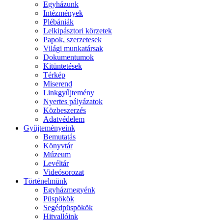
Egyházunk
Intézmények
Plébániák
Lelkipásztori körzetek
Papok, szerzetesek
Világi munkatársak
Dokumentumok
Kitüntetések
Térkép
Miserend
Linkgyűjtemény
Nyertes pályázatok
Közbeszerzés
Adatvédelem
Gyűjteményeink
Bemutatás
Könyvtár
Múzeum
Levéltár
Videósorozat
Történelmünk
Egyházmegyénk
Püspökök
Segédpüspökök
Hitvallóink