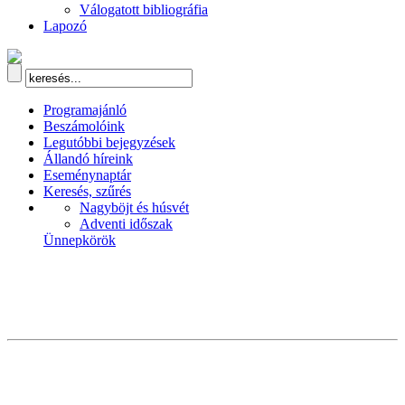
Válogatott bibliográfia
Lapozó
Programajánló
Beszámolóink
Legutóbbi bejegyzések
Állandó híreink
Eseménynaptár
Keresés, szűrés
Nagyböjt és húsvét
Adventi időszak
Ünnepkörök