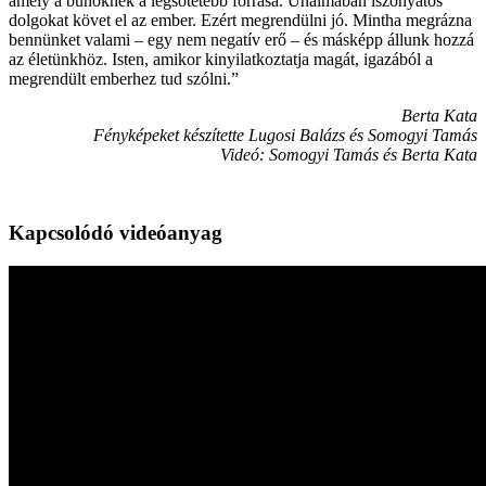
amely a bűnöknek a legsötétebb forrása. Unalmában iszonyatos
dolgokat követ el az ember. Ezért megrendülni jó. Mintha megrázna
bennünket valami – egy nem negatív erő – és másképp állunk hozzá
az életünkhöz. Isten, amikor kinyilatkoztatja magát, igazából a
megrendült emberhez tud szólni.”
Berta Kata
Fényképeket készítette Lugosi Balázs és Somogyi Tamás
Videó: Somogyi Tamás és Berta Kata
Kapcsolódó videóanyag