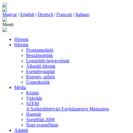
Magyar
|
English
|
Deutsch
|
Francais
|
Italiano
Menü
Híreink
Híreink
Programajánló
Beszámolóink
Legutóbbi bejegyzések
Állandó híreink
Eseménynaptár
Keresés, szűrés
Ünnepkörök
Média
Képtár
Videótár
SZEM
A Székesfehérvári Egyházmegye Magazinja
Hangtár
Szentföld 2008
Napi evangélium
Adattár