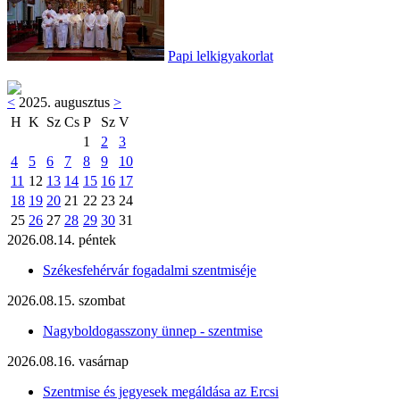
Papi lelkigyakorlat
<
2025. augusztus
>
H
K
Sz
Cs
P
Sz
V
1
2
3
4
5
6
7
8
9
10
11
12
13
14
15
16
17
18
19
20
21
22
23
24
25
26
27
28
29
30
31
2026.08.14. péntek
Székesfehérvár fogadalmi szentmiséje
2026.08.15. szombat
Nagyboldogasszony ünnep - szentmise
2026.08.16. vasárnap
Szentmise és jegyesek megáldása az Ercsi