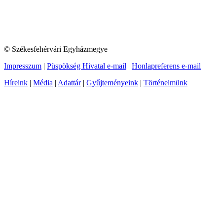
© Székesfehérvári Egyházmegye
Impresszum
|
Püspökség Hivatal e-mail
|
Honlapreferens e-mail
Híreink
|
Média
|
Adattár
|
Gyűjteményeink
|
Történelmünk