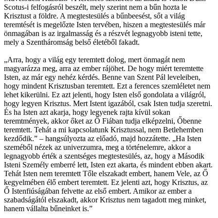
Scotus-i felfogásról beszélt, mely szerint nem a bűn hozta le
Krisztust a földre. A megtestesülés a bűnbeesést, sőt a világ
teremtését is megelőzte Isten tervében, hiszen a megtestesülés már
önmagában is az irgalmasság és a részvét legnagyobb isteni tette,
mely a Szentháromság belső életéből fakadt.
„Arra, hogy a világ egy teremtett dolog, mert önmagát nem
magyarázza meg, arra az ember rájöhet. De hogy miért teremtette
Isten, az már egy nehéz kérdés. Benne van Szent Pál leveleiben,
hogy mindent Krisztusban teremtett. Ezt a ferences szemléletet nem
lehet kikerülni. Ez azt jelenti, hogy Isten első gondolata a világról,
hogy legyen Krisztus. Mert Istent igazából, csak Isten tudja szeretni.
És ha Isten azt akarja, hogy legyenek rajta kívül sokan
teremtmények, akkor őket az Ő Fiában tudja elképzelni, Őbenne
teremtett. Tehát a mi kapcsolatunk Krisztussal, nem Betlehemben
kezdődik.” – hangsúlyozta az előadó, majd hozzátette. „Ha Isten
szeméből nézek az univerzumra, meg a történelemre, akkor a
legnagyobb érték a szentséges megtestesülés, az, hogy a Második
Isteni Személy emberré lett, Isten ezt akarta, és mindent ebben akart.
Tehát Isten nem teremtett Tőle elszakadt embert, hanem Vele, az Ő
kegyelmében élő embert teremtett. Ez jelenti azt, hogy Krisztus, az
Ő Istenfiúságában felvette az első embert. Amikor az ember a
szabadságától elszakadt, akkor Krisztus nem tagadott meg minket,
hanem vállalta bűneinket is.”