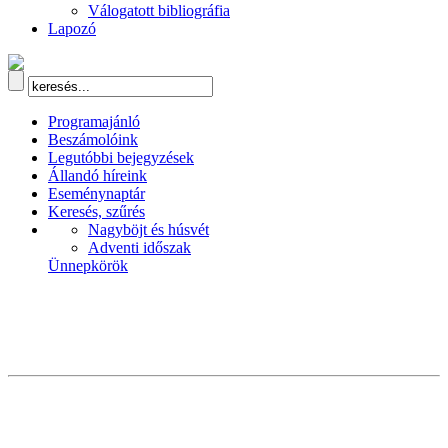
Válogatott bibliográfia
Lapozó
Programajánló
Beszámolóink
Legutóbbi bejegyzések
Állandó híreink
Eseménynaptár
Keresés, szűrés
Nagyböjt és húsvét
Adventi időszak
Ünnepkörök