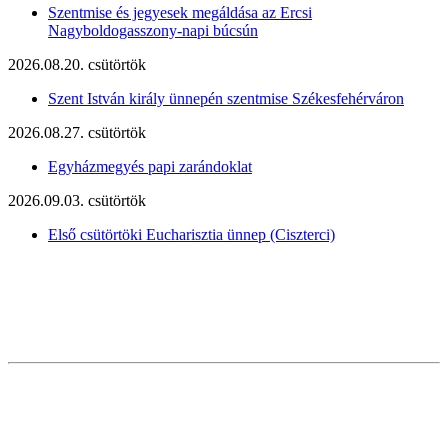
Szentmise és jegyesek megáldása az Ercsi
Nagyboldogasszony-napi búcsún
2026.08.20. csütörtök
Szent István király ünnepén szentmise Székesfehérváron
2026.08.27. csütörtök
Egyházmegyés papi zarándoklat
2026.09.03. csütörtök
Első csütörtöki Eucharisztia ünnep (Ciszterci)