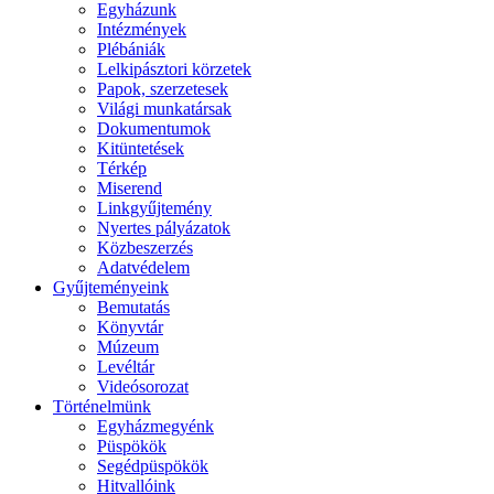
Egyházunk
Intézmények
Plébániák
Lelkipásztori körzetek
Papok, szerzetesek
Világi munkatársak
Dokumentumok
Kitüntetések
Térkép
Miserend
Linkgyűjtemény
Nyertes pályázatok
Közbeszerzés
Adatvédelem
Gyűjteményeink
Bemutatás
Könyvtár
Múzeum
Levéltár
Videósorozat
Történelmünk
Egyházmegyénk
Püspökök
Segédpüspökök
Hitvallóink