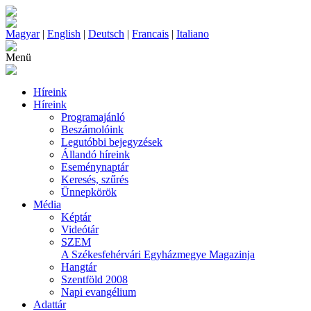
Magyar
|
English
|
Deutsch
|
Francais
|
Italiano
Menü
Híreink
Híreink
Programajánló
Beszámolóink
Legutóbbi bejegyzések
Állandó híreink
Eseménynaptár
Keresés, szűrés
Ünnepkörök
Média
Képtár
Videótár
SZEM
A Székesfehérvári Egyházmegye Magazinja
Hangtár
Szentföld 2008
Napi evangélium
Adattár