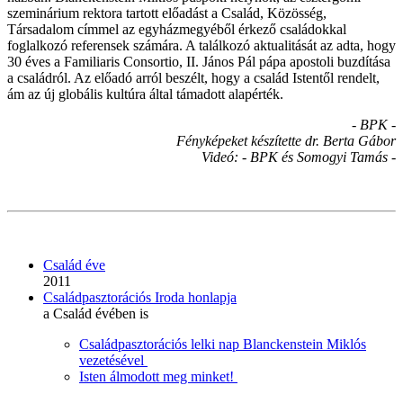
szeminárium rektora tartott előadást a Család, Közösség,
Társadalom címmel az egyházmegyéből érkező családokkal
foglalkozó referensek számára. A találkozó aktualitását az adta, hogy
30 éves a Familiaris Consortio, II. János Pál pápa apostoli buzdítása
a családról. Az előadó arról beszélt, hogy a család Istentől rendelt,
ám az új globális kultúra által támadott alapérték.
- BPK -
Fényképeket készítette dr. Berta Gábor
Videó: - BPK és Somogyi Tamás -
Család éve
2011
Családpasztorációs Iroda honlapja
a Család évében is
Családpasztorációs lelki nap Blanckenstein Miklós
vezetésével
Isten álmodott meg minket!