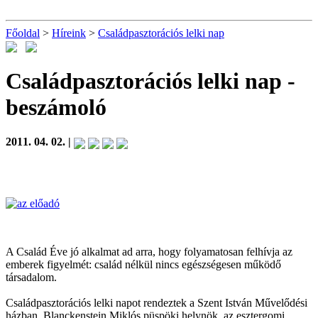
Főoldal
>
Híreink
>
Családpasztorációs lelki nap
Családpasztorációs lelki nap
-
beszámoló
2011. 04. 02. |
A Család Éve jó alkalmat ad arra, hogy folyamatosan felhívja az
emberek figyelmét: család nélkül nincs egészségesen működő
társadalom.
Családpasztorációs lelki napot rendeztek a Szent István Művelődési
házban. Blanckenstein Miklós püspöki helynök, az esztergomi