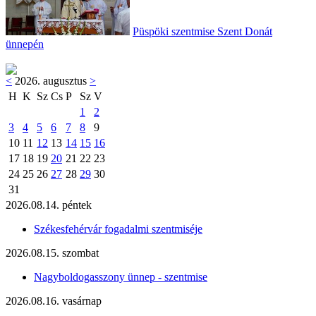
Püspöki szentmise Szent Donát
ünnepén
<
2026. augusztus
>
H
K
Sz
Cs
P
Sz
V
1
2
3
4
5
6
7
8
9
10
11
12
13
14
15
16
17
18
19
20
21
22
23
24
25
26
27
28
29
30
31
2026.08.14. péntek
Székesfehérvár fogadalmi szentmiséje
2026.08.15. szombat
Nagyboldogasszony ünnep - szentmise
2026.08.16. vasárnap