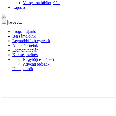
Válogatott bibliográfia
Lapozó
Programajánló
Beszámolóink
Legutóbbi bejegyzések
Állandó híreink
Eseménynaptár
Keresés, szűrés
Nagyböjt és húsvét
Adventi időszak
Ünnepkörök