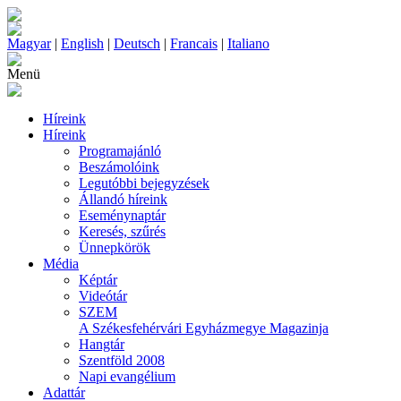
Magyar
|
English
|
Deutsch
|
Francais
|
Italiano
Menü
Híreink
Híreink
Programajánló
Beszámolóink
Legutóbbi bejegyzések
Állandó híreink
Eseménynaptár
Keresés, szűrés
Ünnepkörök
Média
Képtár
Videótár
SZEM
A Székesfehérvári Egyházmegye Magazinja
Hangtár
Szentföld 2008
Napi evangélium
Adattár