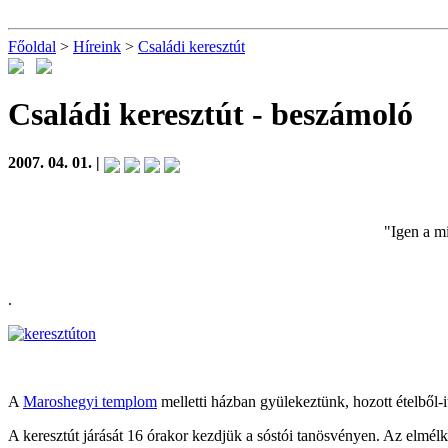
Főoldal
>
Híreink
>
Családi keresztút
Családi keresztút
- beszámoló
2007. 04. 01. |
"Igen a mi
.
A
Maroshegyi templom
melletti házban gyülekeztünk, hozott ételből-
A keresztút járását 16 órakor kezdjük a sóstói tanösvényen. Az elmélk