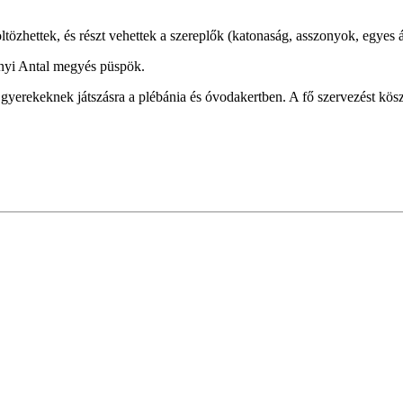
löltözhettek, és részt vehettek a szereplők (katonaság, asszonyok, egye
ányi Antal megyés püspök.
a gyerekeknek játszásra a plébánia és óvodakertben. A fő szervezést kö