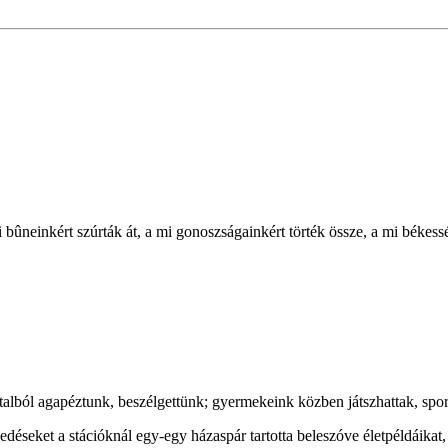
 bûneinkért szúrták át, a mi gonoszságainkért törték össze, a mi békess
italból agapéztunk, beszélgettünk; gyermekeink közben játszhattak, spor
edéseket a stációknál egy-egy házaspár tartotta beleszóve életpéldáika