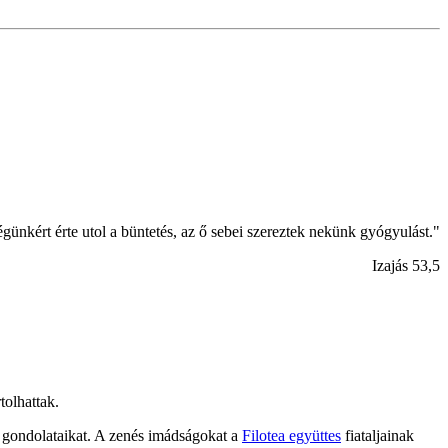
égünkért érte utol a büntetés, az ő sebei szereztek nekünk gyógyulást."
Izajás 53,5
tolhattak.
t, gondolataikat. A zenés imádságokat a
Filotea együttes
fiataljainak