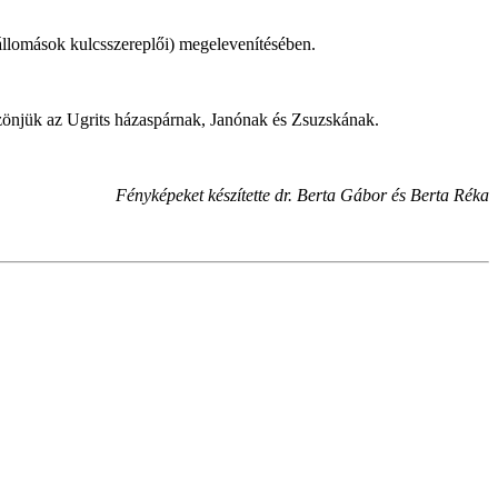
s állomások kulcsszereplői) megelevenítésében.
szönjük az Ugrits házaspárnak, Janónak és Zsuzskának.
Fényképeket készítette dr. Berta Gábor és Berta Réka