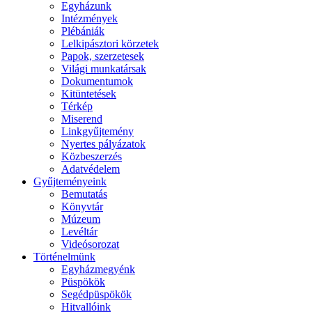
Egyházunk
Intézmények
Plébániák
Lelkipásztori körzetek
Papok, szerzetesek
Világi munkatársak
Dokumentumok
Kitüntetések
Térkép
Miserend
Linkgyűjtemény
Nyertes pályázatok
Közbeszerzés
Adatvédelem
Gyűjteményeink
Bemutatás
Könyvtár
Múzeum
Levéltár
Videósorozat
Történelmünk
Egyházmegyénk
Püspökök
Segédpüspökök
Hitvallóink