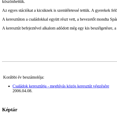
köszönhettük.
Az egyes stációkat a kicsiknek is szemléletessé tettük. A gyerekek fe
A keresztúton a családokkal együtt részt vett, a bevezetőt mondta Sp
A keresztút befejeztével alkalom adódott még egy kis beszélgetésre, 
Korábbi év beszámolója:
Családok keresztútja - meghívás közös keresztút végzésére
2006.04.08.
Képtár