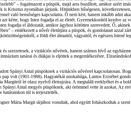
z közelebb” – fogalmazott a püspök, majd arra buzdított, amikor azért
k is Krisztus nyomában járjunk. Hitünkben hűségesen, következetesen, 
ennel való bensőséges kapcsolatra. Ő nem kért, hanem inkább adni aka
azt kérte, hogy Isten fogadja el az életét. Gyermekkorától kezdve az volt
Isten fogadja el áldozatát, amikor ágyhoz kötötten szenvedett. Ő, akine
ségében” – emlékezett a nővér életútjára a püspök, és gondolatait azzal 
özöttségeinktől, a földi élet álmaitól, vágyaitól, és egészen Istené le
 és szerzetesek, a vizitációs nővérek, hanem számos hívő az egyházmegy
ázium tanárai és diákjai is eljöttek a megemlékezésre. Elzarándokolta
t adott Spányi Antal püspöknek a vizitációs nővérrel kapcsolatosan. B
ap volt (1901-1988). Hagyatékát unokahúga, Lantos Erzsébet gondoz
 Margitról írt olasz nyelvű életrajzára. A megtalált ereklyéket és a bo
n Spányi Antal megyés püspöknek, aki örömmel vette át azokat. Az er
 határainkon túl is terjesztették.
ner Mária Margit sírjához vonultak, ahol együtt fohászkodtak a szent 