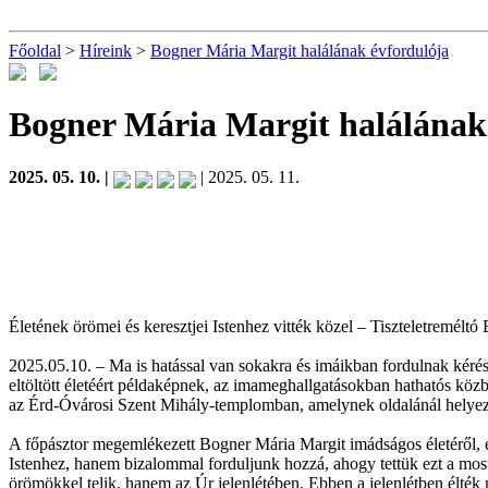
Főoldal
>
Híreink
>
Bogner Mária Margit halálának évfordulója
Bogner Mária Margit halálának
2025. 05. 10. |
| 2025. 05. 11.
Életének örömei és keresztjei Istenhez vitték közel – Tiszteletremélt
2025.05.10. – Ma is hatással van sokakra és imáikban fordulnak kérés
eltöltött életéért példaképnek, az imameghallgatásokban hathatós köz
az
Érd-Óvárosi
Szent Mihály-templomban, amelynek oldalánál helyezt
A főpásztor megemlékezett Bogner Mária Margit imádságos életéről, és
Istenhez, hanem bizalommal forduljunk hozzá, ahogy tettük ezt a most
örömökkel telik, hanem az Úr jelenlétében. Ebben a jelenlétben élték 