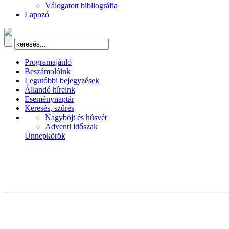
Válogatott bibliográfia
Lapozó
Programajánló
Beszámolóink
Legutóbbi bejegyzések
Állandó híreink
Eseménynaptár
Keresés, szűrés
Nagyböjt és húsvét
Adventi időszak
Ünnepkörök