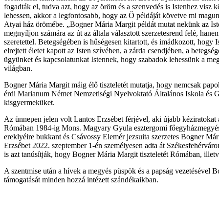
fogadták el, tudva azt, hogy az öröm és a szenvedés is Istenhez vis
lehessen, akkor a legfontosabb, hogy az Ő példáját követve mi magun
Atyai ház örömébe. „Bogner Mária Margit példát mutat nekünk az Ist
megnyíljon számára az út az általa választott szerzetesrend felé, hanem 
szeretettel. Betegségében is hűségesen kitartott, és imádkozott, hogy 
elrejtett életet kapott az Isten szívében, a zárda csendjében, a beteg
ügyünket és kapcsolatunkat Istennek, hogy szabadok lehessünk a megköt
világban.
Bogner Mária Margit máig élő tiszteletét mutatja, hogy nemcsak papok
érdi Marianum Német Nemzetiségi Nyelvoktató Általános Iskola és Gimn
kisgyermeküket.
Az ünnepen jelen volt Lantos Erzsébet férjével, aki újabb kéziratoka
Rómában 1984-ig Mons. Magyary Gyula esztergomi főegyházmegyés p
ereklyéire bukkant és Csávossy Elemér jezsuita szerzetes Bogner Mária
Erzsébet 2022. szeptember 1-én személyesen adta át Székesfehérváro
is azt tanúsítják, hogy Bogner Mária Margit tiszteletét Rómában, illetve
A szentmise után a hívek a megyés püspök és a papság vezetésével Bog
támogatását minden hozzá intézett szándékaikban.