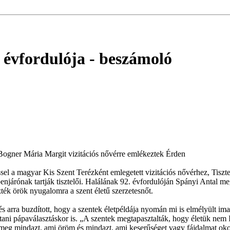
 évfordulója
- beszámoló
ó Bogner Mária Margit vizitációs nővérre emlékeztek Érden
sel a magyar Kis Szent Terézként emlegetett vizitációs nővérhez, Tisz
benjárónak tartják tisztelői. Halálának 92. évfordulóján Spányi Antal 
ék örök nyugalomra a szent életű szerzetesnőt.
 arra buzdított, hogy a szentek életpéldája nyomán mi is elmélyült ima
ani pápaválasztáskor is. „A szentek megtapasztalták, hogy életük nem 
meg mindazt, ami öröm és mindazt, ami keserűséget vagy fájdalmat okozo