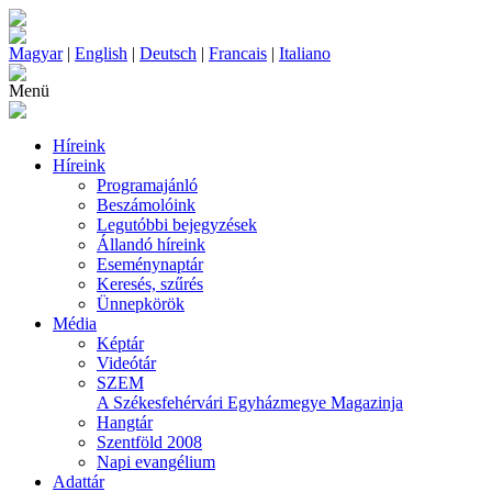
Magyar
|
English
|
Deutsch
|
Francais
|
Italiano
Menü
Híreink
Híreink
Programajánló
Beszámolóink
Legutóbbi bejegyzések
Állandó híreink
Eseménynaptár
Keresés, szűrés
Ünnepkörök
Média
Képtár
Videótár
SZEM
A Székesfehérvári Egyházmegye Magazinja
Hangtár
Szentföld 2008
Napi evangélium
Adattár