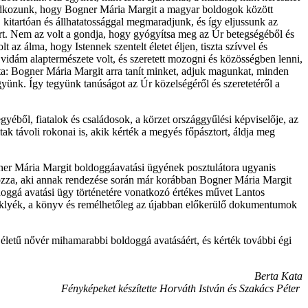
 imádkozunk, hogy Bogner Mária Margit a magyar boldogok között
kitartóan és állhatatossággal megmaradjunk, és így eljussunk az
rt. Nem az volt a gondja, hogy gyógyítsa meg az Úr betegségéből és
 az álma, hogy Istennek szentelt életet éljen, tiszta szívvel és
k vidám alaptermészete volt, és szeretett mozogni és közösségben lenni,
zárta: Bogner Mária Margit arra tanít minket, adjuk magunkat, minden
gyünk. Így tegyünk tanúságot az Úr közelségéről és szeretetéről a
éből, fiatalok és családosok, a körzet országgyűlési képviselője, az
k távoli rokonai is, akik kérték a megyés főpásztort, áldja meg
ogner Mária Margit boldoggáavatási ügyének posztulátora ugyanis
za, aki annak rendezése során már korábban Bogner Mária Margit
ldoggá avatási ügy történetére vonatkozó értékes művet Lantos
eklyék, a könyv és remélhetőleg az újabban előkerülő dokumentumok
életű nővér mihamarabbi boldoggá avatásáért, és kérték további égi
Berta Kata
Fényképeket készítette Horváth István és Szakács Péter