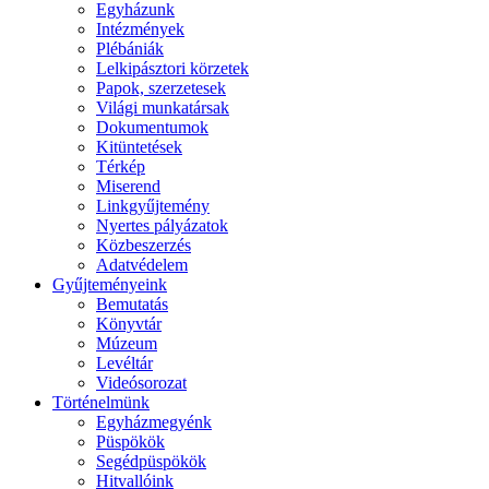
Egyházunk
Intézmények
Plébániák
Lelkipásztori körzetek
Papok, szerzetesek
Világi munkatársak
Dokumentumok
Kitüntetések
Térkép
Miserend
Linkgyűjtemény
Nyertes pályázatok
Közbeszerzés
Adatvédelem
Gyűjteményeink
Bemutatás
Könyvtár
Múzeum
Levéltár
Videósorozat
Történelmünk
Egyházmegyénk
Püspökök
Segédpüspökök
Hitvallóink