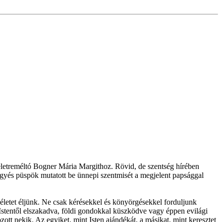
teletreméltó Bogner Mária Margithoz. Rövid, de szentség hírében
megyés püspök mutatott be ünnepi szentmisét a megjelent papsággal
életet éljünk. Ne csak kérésekkel és könyörgésekkel forduljunk
Istentől elszakadva, földi gondokkal küszködve vagy éppen evilági
tt nekik. Az egyiket, mint Isten ajándékát, a másikat, mint keresztet