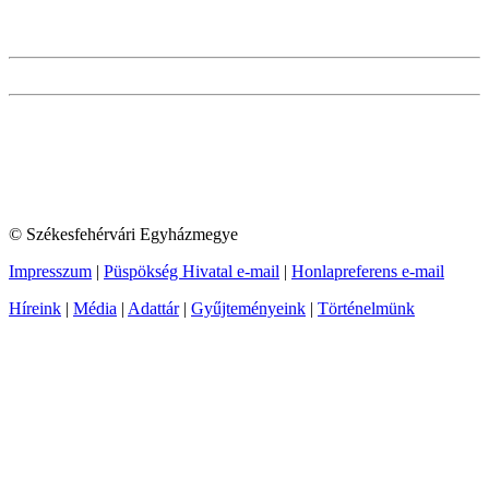
© Székesfehérvári Egyházmegye
Impresszum
|
Püspökség Hivatal e-mail
|
Honlapreferens e-mail
Híreink
|
Média
|
Adattár
|
Gyűjteményeink
|
Történelmünk