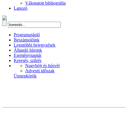
Válogatott bibliográfia
Lapozó
Programajánló
Beszámolóink
Legutóbbi bejegyzések
Állandó híreink
Eseménynaptár
Keresés, szűrés
Nagyböjt és húsvét
Adventi időszak
Ünnepkörök