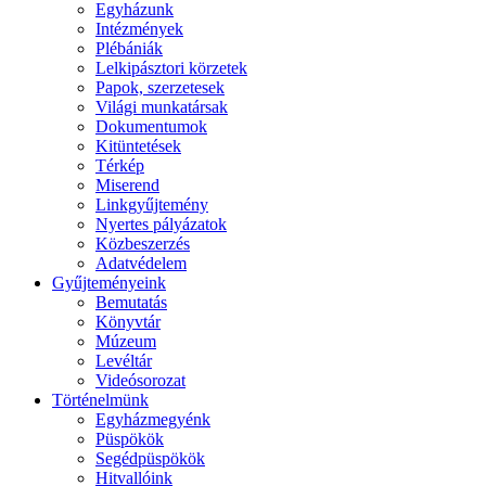
Egyházunk
Intézmények
Plébániák
Lelkipásztori körzetek
Papok, szerzetesek
Világi munkatársak
Dokumentumok
Kitüntetések
Térkép
Miserend
Linkgyűjtemény
Nyertes pályázatok
Közbeszerzés
Adatvédelem
Gyűjteményeink
Bemutatás
Könyvtár
Múzeum
Levéltár
Videósorozat
Történelmünk
Egyházmegyénk
Püspökök
Segédpüspökök
Hitvallóink