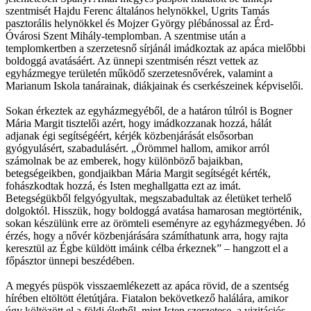
szentmisét Hajdu Ferenc általános helynökkel, Ugrits Tamás
pasztorális helynökkel és Mojzer György plébánossal az Érd-
Óvárosi Szent Mihály-templomban. A szentmise után a
templomkertben a szerzetesnő sírjánál imádkoztak az apáca mielőbbi
boldoggá avatásáért. Az ünnepi szentmisén részt vettek az
egyházmegye területén működő szerzetesnővérek, valamint a
Marianum Iskola tanárainak, diákjainak és cserkészeinek képviselői.
Sokan érkeztek az egyházmegyéből, de a határon túlról is Bogner
Mária Margit tisztelői azért, hogy imádkozzanak hozzá, hálát
adjanak égi segítségéért, kérjék közbenjárását elsősorban
gyógyulásért, szabadulásért. „Örömmel hallom, amikor arról
számolnak be az emberek, hogy különböző bajaikban,
betegségeikben, gondjaikban Mária Margit segítségét kérték,
fohászkodtak hozzá, és Isten meghallgatta ezt az imát.
Betegségükből felgyógyultak, megszabadultak az életüket terhelő
dolgoktól. Hisszük, hogy boldoggá avatása hamarosan megtörténik,
sokan készülünk erre az örömteli eseményre az egyházmegyében. Jó
érzés, hogy a nővér közbenjárására számíthatunk arra, hogy rajta
keresztül az Égbe küldött imáink célba érkeznek” – hangzott el a
főpásztor ünnepi beszédében.
A megyés püspök visszaemlékezett az apáca rövid, de a szentség
hírében eltöltött életútjára. Fiatalon bekövetkező halálára, amikor
úgy költözött el a földi életből, mint Isten szerzetese, a vizitációs