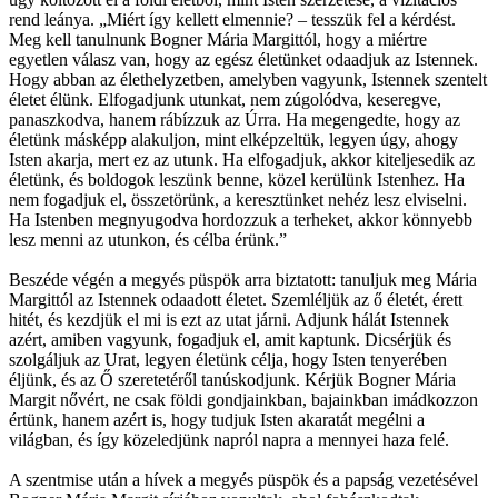
rend leánya. „Miért így kellett elmennie? – tesszük fel a kérdést.
Meg kell tanulnunk Bogner Mária Margittól, hogy a miértre
egyetlen válasz van, hogy az egész életünket odaadjuk az Istennek.
Hogy abban az élethelyzetben, amelyben vagyunk, Istennek szentelt
életet élünk. Elfogadjunk utunkat, nem zúgolódva, keseregve,
panaszkodva, hanem rábízzuk az Úrra. Ha megengedte, hogy az
életünk másképp alakuljon, mint elképzeltük, legyen úgy, ahogy
Isten akarja, mert ez az utunk. Ha elfogadjuk, akkor kiteljesedik az
életünk, és boldogok leszünk benne, közel kerülünk Istenhez. Ha
nem fogadjuk el, összetörünk, a keresztünket nehéz lesz elviselni.
Ha Istenben megnyugodva hordozzuk a terheket, akkor könnyebb
lesz menni az utunkon, és célba érünk.”
Beszéde végén a megyés püspök arra biztatott: tanuljuk meg Mária
Margittól az Istennek odaadott életet. Szemléljük az ő életét, érett
hitét, és kezdjük el mi is ezt az utat járni. Adjunk hálát Istennek
azért, amiben vagyunk, fogadjuk el, amit kaptunk. Dicsérjük és
szolgáljuk az Urat, legyen életünk célja, hogy Isten tenyerében
éljünk, és az Ő szeretetéről tanúskodjunk. Kérjük Bogner Mária
Margit nővért, ne csak földi gondjainkban, bajainkban imádkozzon
értünk, hanem azért is, hogy tudjuk Isten akaratát megélni a
világban, és így közeledjünk napról napra a mennyei haza felé.
A szentmise után a hívek a megyés püspök és a papság vezetésével