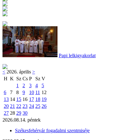
Papi lelkigyakorlat
<
2026. április
>
H
K
Sz
Cs
P
Sz
V
1
2
3
4
5
6
7
8
9
10
11
12
13
14
15
16
17
18
19
20
21
22
23
24
25
26
27
28
29
30
2026.08.14. péntek
Székesfehérvár fogadalmi szentmiséje