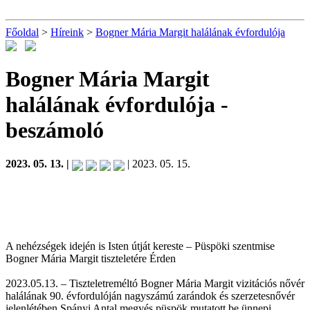
Főoldal
>
Híreink
>
Bogner Mária Margit halálának évfordulója
Bogner Mária Margit
halálának évfordulója
-
beszámoló
2023. 05. 13. |
| 2023. 05. 15.
A nehézségek idején is Isten útját kereste – Püspöki szentmise
Bogner Mária Margit tiszteletére Érden
2023.05.13. – Tiszteletreméltó Bogner Mária Margit vizitációs nővér
halálának 90. évfordulóján nagyszámú zarándok és szerzetesnővér
jelenlétében Spányi Antal megyés püspök mutatott be ünnepi