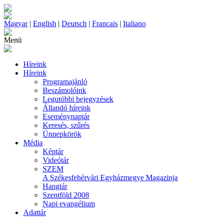
Magyar
|
English
|
Deutsch
|
Francais
|
Italiano
Menü
Híreink
Híreink
Programajánló
Beszámolóink
Legutóbbi bejegyzések
Állandó híreink
Eseménynaptár
Keresés, szűrés
Ünnepkörök
Média
Képtár
Videótár
SZEM
A Székesfehérvári Egyházmegye Magazinja
Hangtár
Szentföld 2008
Napi evangélium
Adattár