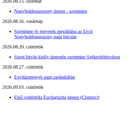
2026.08.15. szombat
Nagyboldogasszony ünnep - szentmise
2026.08.16. vasárnap
Szentmise és jegyesek megáldása az Ercsi
Nagyboldogasszony-napi búcsún
2026.08.20. csütörtök
Szent István király ünnepén szentmise Székesfehérváron
2026.08.27. csütörtök
Egyházmegyés papi zarándoklat
2026.09.03. csütörtök
Első csütörtöki Eucharisztia ünnep (Ciszterci)