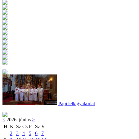
Papi lelkigyakorlat
<
2026. június
>
H
K
Sz
Cs
P
Sz
V
1
2
3
4
5
6
7