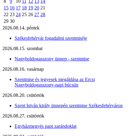
8
9
10
11
12
13
14
15
16
17
18
19
20
21
22
23
24
25
26
27
28
29
30
2026.08.14. péntek
Székesfehérvár fogadalmi szentmiséje
2026.08.15. szombat
Nagyboldogasszony ünnep - szentmise
2026.08.16. vasárnap
Szentmise és jegyesek megáldása az Ercsi
Nagyboldogasszony-napi búcsún
2026.08.20. csütörtök
Szent István király ünnepén szentmise Székesfehérváron
2026.08.27. csütörtök
Egyházmegyés papi zarándoklat