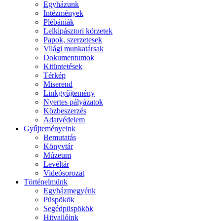
Egyházunk
Intézmények
Plébániák
Lelkipásztori körzetek
Papok, szerzetesek
Világi munkatársak
Dokumentumok
Kitüntetések
Térkép
Miserend
Linkgyűjtemény
Nyertes pályázatok
Közbeszerzés
Adatvédelem
Gyűjteményeink
Bemutatás
Könyvtár
Múzeum
Levéltár
Videósorozat
Történelmünk
Egyházmegyénk
Püspökök
Segédpüspökök
Hitvallóink