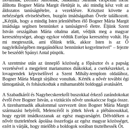
állította Bogner Mária Margit életútját is, aki mindig kész volt az
áldozatos tanúságtételre, a vezeklésre. Krisztust követte a
nehézségek elviselésében, buzgón imádságaiban Ővele találkozott.
„Kérjük, hogy a mindig Isten jelenlétében élő Bogner Mária Margit
imádsága segítsen bennünket a tanúságtevő életre. Éljünk Szent
István országában Mária oltalma alatt, védjük meg a magyar
kereszténységet, ahogy egykor védtük Európa keresztény voltát. Ha
mi megtesszük, ami tőlünk telik, akkor Isten is az Ő
nagylelkűségében megajándékoz bennünket kegyelmeivel” – fejezte
be beszédét Spányi Antal püspök.
A szentmise után az ünneplő közösség a főpásztor és a papság
vezetésével a megjelent marianumos diákokkal, a cserkészekkel, a
lovagrendek képviselőivel a Szent Mihály-templom oldalához,
Bogner Mária Margit sírjához vonultak. Kérték a nővér további égi
támogatását, és fohászkodtak a mihamarabbi boldoggá avatásáért.
A Szabadkáról és Nagybecskerekről buszokkal érkező zarándokokat
évről évre Bogner István, a vizitációs nővér unokaöccse fogja össze.
A tizenharmadik alkalommal szervezett úton Bogner Mária Margit
származási helyéről, Melencéről is jöttek hívek a plébánosukkal,
hogy együtt imádkozzanak az egész magyarságért. Délvidéken a
nővér tiszteletének ápolása összefogja az egész magyar közösséget,
ezért is várják, hogy mielőbb a boldogok sorában tisztelhessék Őt.