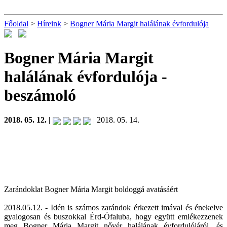
Főoldal
>
Híreink
>
Bogner Mária Margit halálának évfordulója
Bogner Mária Margit
halálának évfordulója
-
beszámoló
2018. 05. 12. |
| 2018. 05. 14.
Zarándoklat Bogner Mária Margit boldoggá avatásáért
2018.05.12. - Idén is számos zarándok érkezett imával és énekelve
gyalogosan és buszokkal Érd-Ófaluba, hogy együtt emlékezzenek
meg Bogner Mária Margit nővér halálának évfordulójáról, és