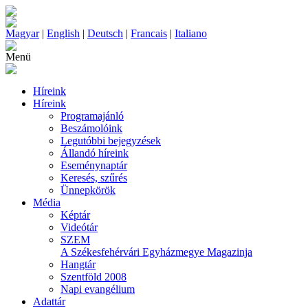
Magyar
|
English
|
Deutsch
|
Francais
|
Italiano
Menü
Híreink
Híreink
Programajánló
Beszámolóink
Legutóbbi bejegyzések
Állandó híreink
Eseménynaptár
Keresés, szűrés
Ünnepkörök
Média
Képtár
Videótár
SZEM
A Székesfehérvári Egyházmegye Magazinja
Hangtár
Szentföld 2008
Napi evangélium
Adattár