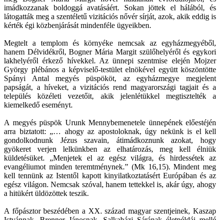
imádkozzanak boldoggá avatásáért. Sokan jöttek el hálából, és
látogatták meg a szentéletű vizitációs nővér sírját, azok, akik eddig is
kérték égi közbenjárását mindenféle ügyeikben.
Megtelt a templom és környéke nemcsak az egyházmegyéből,
hanem Délvidékről, Bogner Mária Margit szülőhelyéről és egykori
lakhelyéről érkező hívekkel. Az ünnepi szentmise elején Mojzer
György plébános a képviselő-testület elnökével együtt köszöntötte
Spányi Antal megyés püspököt, az egyházmegye megjelent
papságát, a híveket, a vizitációs rend magyarországi tagjait és a
település közéleti vezetőit, akik jelenlétükkel megtisztelték a
kiemelkedő eseményt.
A megyés püspök Urunk Mennybemenetele ünnepének előestéjén
arra biztatott: „… ahogy az apostoloknak, úgy nekünk is el kell
gondolkodnunk Jézus szavain, átimádkoznunk azokat, hogy
gyökeret verjen lelkünkben az elhatározás, meg kell élniük
küldetésüket. „Menjetek el az egész világra, és hirdessétek az
evangéliumot minden teremtménynek.” (Mk 16,15). Mindent meg
kell tennünk az Istentől kapott kinyilatkoztatásért Európában és az
egész világon. Nemcsak szóval, hanem tettekkel is, akár úgy, ahogy
a hitükért üldözöttek teszik.
A főpásztor beszédében a XX. század magyar szentjeinek, Kaszap
Istvánnak, Brenner Jánosnak, Salkaházi Sárának életpéldái mellé