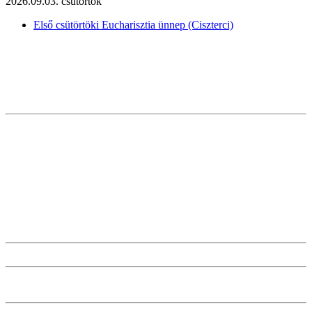
2026.09.03. csütörtök
Első csütörtöki Eucharisztia ünnep (Ciszterci)