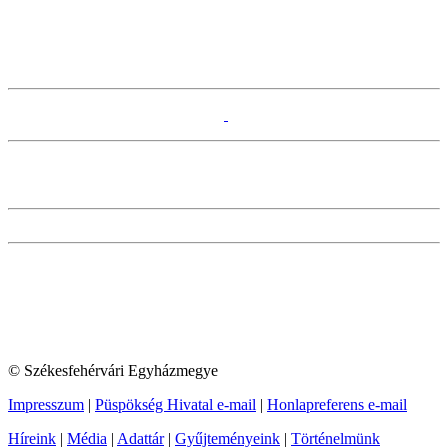
© Székesfehérvári Egyházmegye
Impresszum
|
Püspökség Hivatal e-mail
|
Honlapreferens e-mail
Híreink
|
Média
|
Adattár
|
Gyűjteményeink
|
Történelmünk