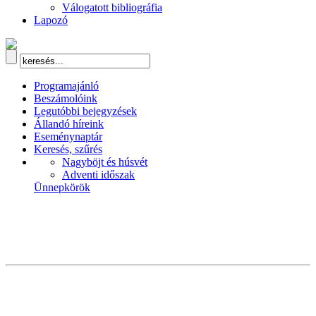
Válogatott bibliográfia
Lapozó
Programajánló
Beszámolóink
Legutóbbi bejegyzések
Állandó híreink
Eseménynaptár
Keresés, szűrés
Nagyböjt és húsvét
Adventi időszak
Ünnepkörök